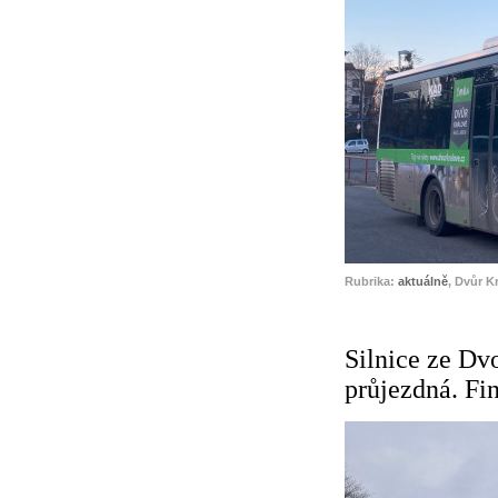
Rubrika:
aktuálně
, Dvůr K
Silnice ze Dv
průjezdná. Fin