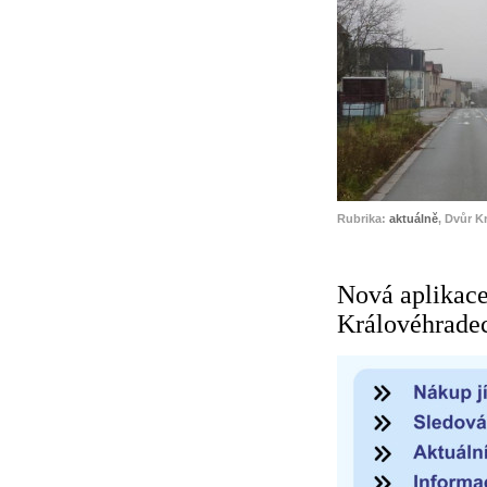
Rubrika:
aktuálně
, Dvůr K
Nová aplikac
Královéhrade