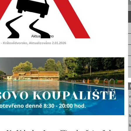
Aktualizováno
á - Královédvorsko, Aktualizováno 2.01.2026
2
v
4
l
5
l
9
l