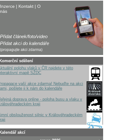
Inzerce
|
Kontakt
|
O
nás
Přidat článek/foto/video
Přidat akci do kalendáře
(propagujte akci zdarma)
Komerční sdělení
ktuální polohu vlaků v ČR najdete v této
nteraktivní mapě SŽDC
ropagace vaší akce zdarma! Nebuďte na akci
ami, pošlete ji k nám do kalendáře
eřejná doprava online - poloha busu a vlaku v
rálovéhradeckém kraji
imní obslouženost silnic v Královéhradeckém
raji
Kalendář akcí