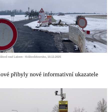
rálové nad Labem - Královédvorsko, 10.12.2025
ové přibyly nové informativní ukazatele