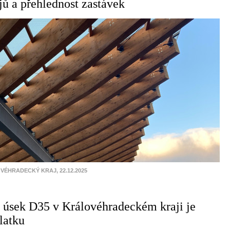
jů a přehlednost zastávek
VÉHRADECKÝ KRAJ, 22.12.2025
 úsek D35 v Královéhradeckém kraji je
latku