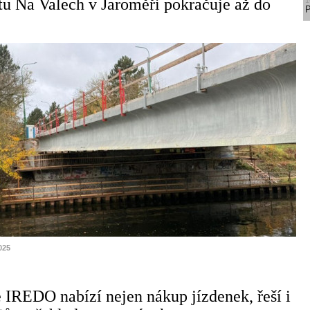
u Na Valech v Jaroměři pokračuje až do
1
P
025
 IREDO nabízí nejen nákup jízdenek, řeší i