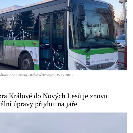
rálové nad Labem - Královédvorsko, 15.12.2025
ora Králové do Nových Lesů je znovu
ální úpravy přijdou na jaře