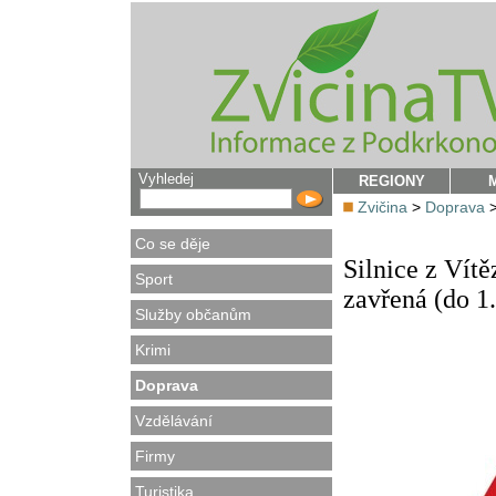
Vyhledej
REGIONY
Zvičina
>
Doprava
Co se děje
Silnice z Vítě
Sport
zavřená (do 1
Služby občanům
Krimi
Doprava
Vzdělávání
Firmy
Turistika