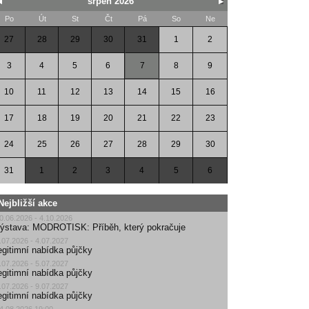
srpen 2026
Po
Út
St
Čt
Pá
So
Ne
27
28
29
30
31
1
2
3
4
5
6
7
8
9
10
11
12
13
14
15
16
17
18
19
20
21
22
23
24
25
26
27
28
29
30
31
1
2
3
4
5
6
Nejbližší akce
0.06.2026 - 4.10.2026
ýstava: MODROTISK: Příběh, který pokračuje
.07.2026 - 4.07.2027
egitimní nabídka půjčky
.07.2026 - 5.07.2027
egitimní nabídka půjčky
.07.2026 - 9.07.2027
egitimní nabídka půjčky