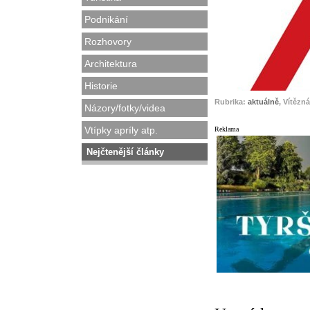
Podnikání
Rozhovory
Architektura
Historie
Rubrika:
aktuálně
, Vítězn
Názory/fotky/videa
Vtípky apríly atp.
Reklama
Nejčtenější články