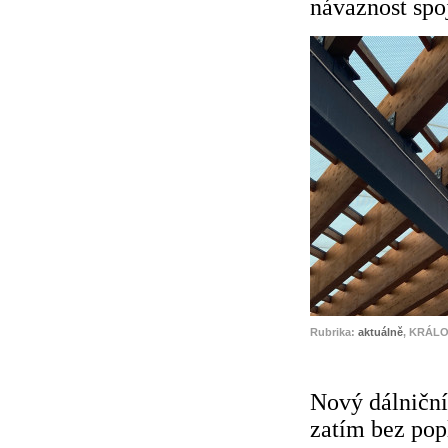
návaznost spo
Rubrika:
aktuálně
, KRÁLO
Nový dálniční
zatím bez pop