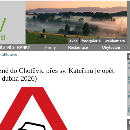
akce
fotogalerie
webkamery
MÍSTNÍ STRÁNKY
Firmy
Restaurace
Ubytování
>
aktuálně
A
i
zné do Chotěvic přes sv. Kateřinu je opět
. dubna 2026)
P
s
V
K
Z
k