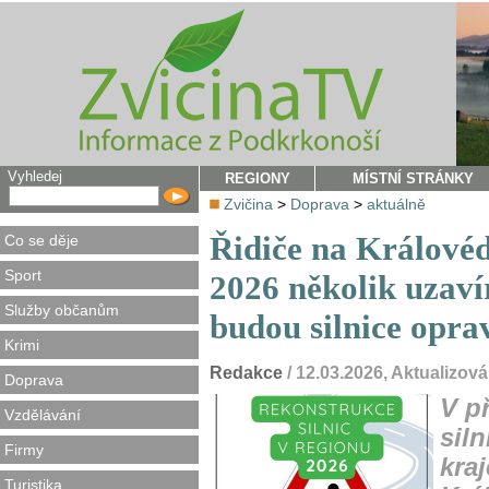
Vyhledej
REGIONY
MÍSTNÍ STRÁNKY
Zvičina
>
Doprava
>
aktuálně
Řidiče na Královéd
Co se děje
Sport
2026 několik uzaví
Služby občanům
budou silnice opra
Krimi
Redakce
/ 12.03.2026, Aktualizov
Doprava
V p
Vzdělávání
sil
Firmy
kra
Turistika