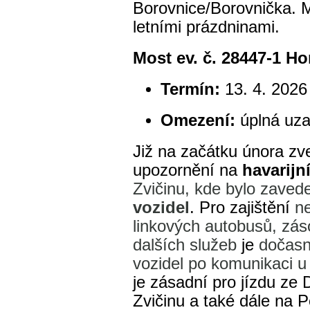
Borovnice/Borovnička. 
letními prázdninami.
Most ev. č. 28447-1 Ho
Termín:
13. 4. 2026
Omezení:
úplná uza
Již na začátku února zv
upozornění na
havarijn
Zvičinu, kde bylo
zaved
vozidel
. Pro zajištění
n
linkových autobusů, zás
dalších služeb
je
dočasn
vozidel po komunikaci 
je zásadní pro jízdu ze
Zvičinu a také dále na 