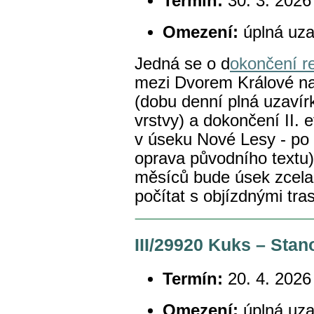
Termín:
30. 3. 2026 
Omezení:
úplná uza
Jedná se o d
okončení re
mezi Dvorem Králové n
(dobu denní plná uzavír
vrstvy) a dokončení II. e
v úseku Nové Lesy - po
oprava původního textu)
měsíců bude úsek zcela 
počítat s objízdnými tr
III/29920 Kuks – Stano
Termín:
20. 4. 2026
Omezení:
úplná uza