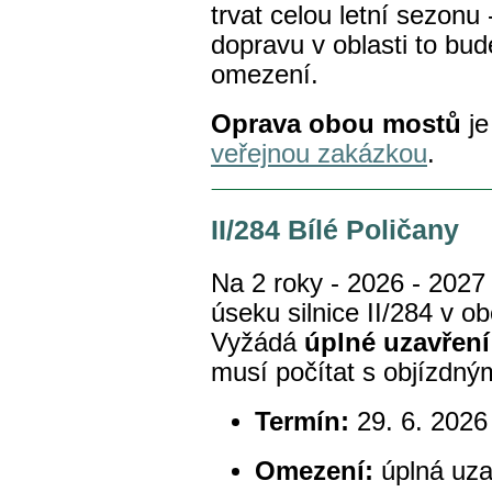
trvat celou letní sezonu
dopravu v oblasti to b
omezení.
Oprava obou mostů
j
veřejnou zakázkou
.
II/284 Bílé Poličany
Na 2 roky - 2026 - 2027
úseku silnice II/284 v ob
Vyžádá
úplné uzavřen
musí počítat s objízdným
Termín:
29. 6. 2026
Omezení:
úplná uza