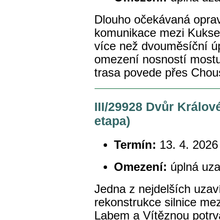
Dlouho očekávaná opra
komunikace mezi Kukse
více než dvouměsíční úp
omezení nosností mostu
trasa povede přes Chou
III/29928 Dvůr Králov
etapa)
Termín:
13. 4. 2026
Omezení:
úplná uza
Jedna z nejdelších uzaví
rekonstrukce silnice me
Labem a Vítěznou potrvá