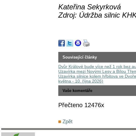
Kateřina Sekyrková
Zdroj: Údržba silnic KH
Související články
Dvůr Králové bude více než 1 rok bez a
Uzavírka mezi Novými Lesy a Bílou Tře
Uzavírka silnice kolem hřbitova ve Dvoře
května - 10. října 2026)
Vaše komentáře
Přečteno 12476x
Zpět