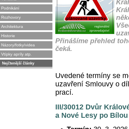
Krá
Podnikání
Krá
něk
Rozhovory
Vše
Architektura
uza
Historie
Přinášíme přehled toh
Názory/fotky/videa
čeká.
Vtípky apríly atp.
Nejčtenější články
Uvedené termíny se 
uzav
ř
ení Smlouvy o dí
prací.
III/30012 Dvůr Králo
a Nové Lesy po Bílo