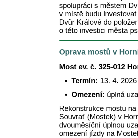
spolupráci s městem Dv
v místě budu investova
Dvůr Králové do položení
o této investici města ps
Oprava mostů v Horní
Most ev. č. 325-012 Ho
Termín:
13. 4. 2026
Omezení:
úplná uza
Rekonstrukce mostu na s
Souvrať (Mostek) v Horn
dvouměsíční úplnou uza
omezení jízdy na Moste