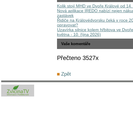
Kolik stojí MHD ve Dvoře Králové od 14.
Nová aplikace IREDO nabízí nejen nákup 
zastávek
Řidiče na Královédvorsku čeká v roce 20
opravovat?
Uzavírka silnice kolem hřbitova ve Dvoře
května - 10. října 2026)
Vaše komentáře
Přečteno 3527x
Zpět