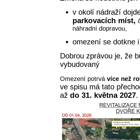
v okolí nádraží doj
parkovacích míst,
náhradní dopravou,
omezení se dotkne 
Dobrou zprávou je, že 
vybudovaný
Omezení potrvá
více než ro
ve spisu má tato přecho
až
do 31. května 2027
.