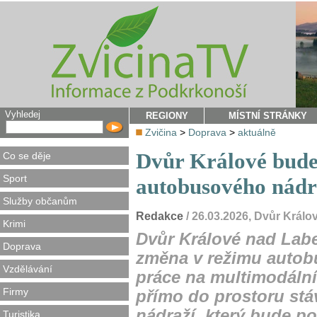
Vyhledej
REGIONY
MÍSTNÍ STRÁNKY
Zvičina
>
Doprava
>
aktuálně
Dvůr Králové bude 
Co se děje
Sport
autobusového nádr
Služby občanům
Redakce
/ 26.03.2026, Dvůr Král
Krimi
Dvůr Králové nad Lab
Doprava
změna v režimu autob
Vzdělávání
práce na multimodální
Firmy
přímo do prostoru st
nádraží, který bude p
Turistika