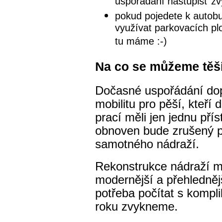
uspořádání nástupišť zv
pokud pojedete k
autob
využívat parkovacích pl
tu máme :-)
Na co se můžeme těš
Dočasné uspořádání dop
mobilitu pro pěší, kteří
prací měli jen jednu pří
obnoven bude zrušený p
samotného nádraží.
Rekonstrukce nádraží m
modernější a přehledněj
potřeba počítat s kompl
roku zvykneme.