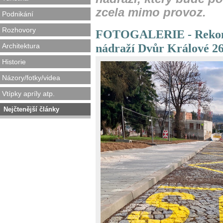
zcela mimo provoz.
Podnikání
Rozhovory
FOTOGALERIE - Rekons
nádraží Dvůr Králové 26
Architektura
Historie
Názory/fotky/videa
Vtípky apríly atp.
Nejčtenější články