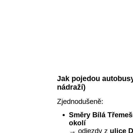
Jak pojedou autobusy
nádraží)
Zjednodušeně:
Směry Bílá Třemeš
okolí
→ odjezdy z
ulice 