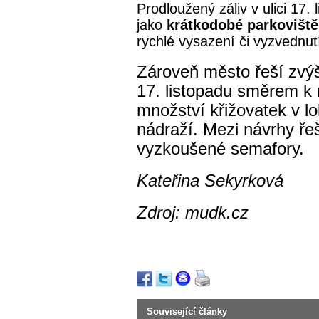
Prodloužený záliv v ulici 17.
jako
krátkodobé parkoviště
rychlé vysazení či vyzvednutí
Zároveň město řeší zvýš
17. listopadu směrem k
množství křižovatek v l
nádraží. Mezi návrhy řeše
vyzkoušené semafory.
Kateřina Sekyrková
Zdroj: mudk.cz
Související články