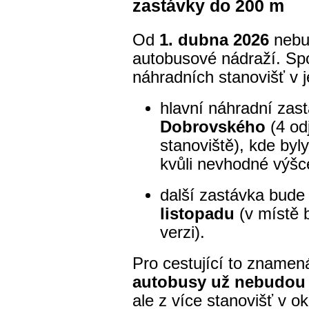
zastávky do 200 m
Od
1. dubna 2026
nebud
autobusové nádraží. Sp
náhradních stanovišť v j
hlavní náhradní zast
Dobrovského
(4 od
stanoviště), kde byl
kvůli nevhodné výšc
další zastávka bude
listopadu
(v místě 
verzi).
Pro cestující to znamen
autobusy už nebudou 
ale z více stanovišť v ok