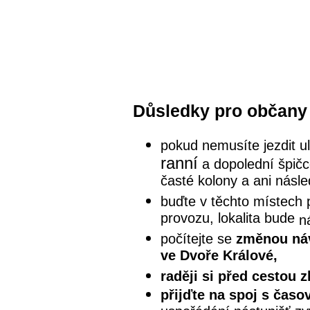
Důsledky pro občany 
pokud nemusíte jezdit ul
ranní
a dopolední špičc
časté kolony a ani násle
buďte v těchto místech p
provozu, lokalita bude
n
počítejte se
změnou náv
ve Dvoře Králové,
raději si před cestou z
přijďte na spoj s časo