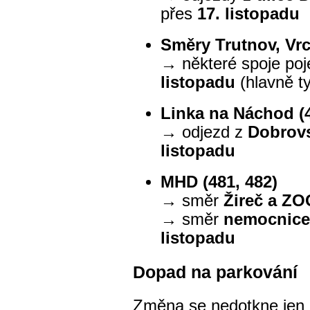
přes
17. listopadu
Směry Trutnov, Vr
→ některé spoje po
listopadu
(hlavně ty
Linka na Náchod (
→ odjezd z
Dobrov
listopadu
MHD (481, 482)
→ směr
Žireč a ZO
→ směr
nemocnice
listopadu
Dopad na parkování
Změna se nedotkne jen ce