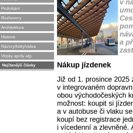
v n
Podnikání
umo
Ces
Rozhovory
pom
Architektura
náv
Historie
a p
Názory/fotky/videa
zas
Vtípky apríly atp.
Nákup jízdenek
Nejčtenější články
Již od 1. prosince 2025 z
v integrovaném doprav
obou východočeských k
možnost: koupit si jízd
a v autobuse či vlaku se 
koupí bez registrace jed
i vícedenní a zlevněné. 