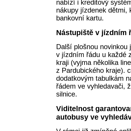
nabízí i kreditový systé
nákupy jízdenek dětmi, 
bankovní kartu.
Nástupiště v jízdním
Další plošnou novinkou 
v jízdním řádu u každé
kraji (vyjma několika line
z Pardubického kraje). c
dodatkovým tabulkám na
řádem ve vyhledavači, ž
silnice.
Viditelnost garantov
autobusy ve vyhledá