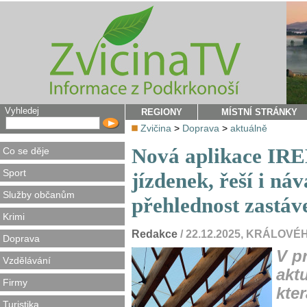
Vyhledej
REGIONY
MÍSTNÍ STRÁNKY
Zvičina
>
Doprava
>
aktuálně
Nová aplikace IRE
Co se děje
Sport
jízdenek, řeší i ná
Služby občanům
přehlednost zastáv
Krimi
Redakce
/ 22.12.2025, KRÁLO
Doprava
V p
Vzdělávání
akt
Firmy
kte
Turistika