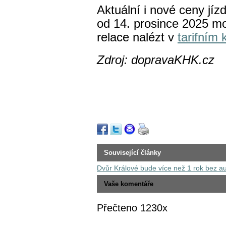
Aktuální i nové ceny jíz
od 14. prosince 2025 mo
relace nalézt v
tarifním 
Zdroj: dopravaKHK.cz
Související články
Dvůr Králové bude více než 1 rok bez a
Vaše komentáře
Přečteno 1230x