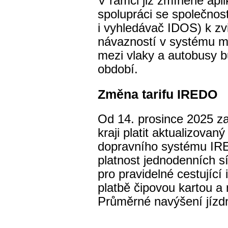
V rámci již zmíněné ap
spolupráci se společnos
i vyhledávač IDOS) k zv
návazností v systému m
mezi vlaky a autobusy b
období.
Změna tarifu IREDO
Od 14. prosince 2025 z
kraji platit aktualizovan
dopravního systému IR
platnost jednodenních s
pro pravidelné cestující
platbě čipovou kartou a
Průměrné navýšení jízdn