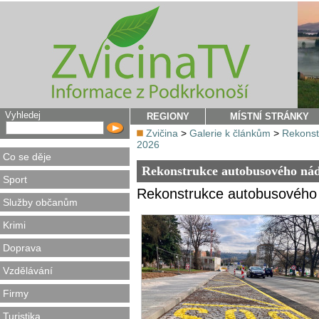
Vyhledej
REGIONY
MÍSTNÍ STRÁNKY
Zvičina
>
Galerie k článkům
>
Rekonst
2026
Co se děje
Rekonstrukce autobusového nád
Sport
Rekonstrukce autobusového 
Služby občanům
Krimi
Doprava
Vzdělávání
Firmy
Turistika