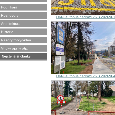
Podnikání
Rozhovory
DKNl autobus nadrazi 26 3 202696
Architektura
Historie
Názory/fotky/videa
Vtípky apríly atp.
Nejčtenější články
DKNl autobus nadrazi 26 3 202696