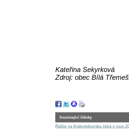
Kateřina Sekyrková
Zdroj: obec Bílá Třeme
Související články
Řidiče na Královédvorsku čeká v roce 20