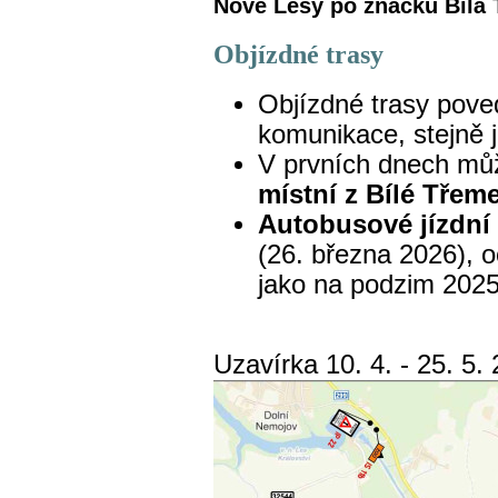
Nové Lesy po značku Bílá
Objízdné trasy
Objízdné trasy pov
komunikace, stejně 
V prvních dnech mů
místní z Bílé Tře
Autobusové jízdní
(26. března 2026)
, 
jako na podzim 202
Uzavírka 10. 4. - 25. 5.