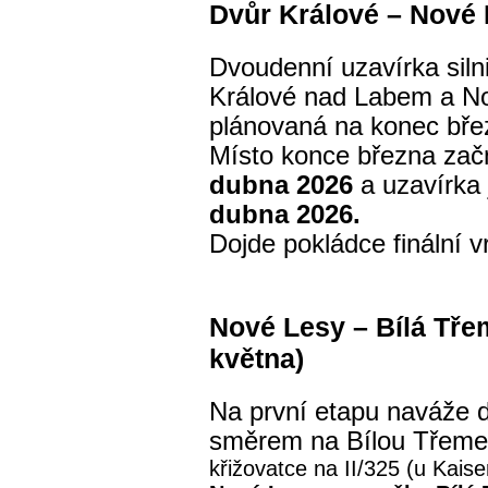
Dvůr Králové – Nové 
Dvoudenní uzavírka siln
Králové nad Labem a N
plánovaná na konec bře
Místo konce března zač
dubna 2026
a uzavírka
dubna 2026.
Dojde
pokládce finální v
Nové Lesy – Bílá Tře
května)
Na první etapu naváže 
směrem na Bílou Třem
křižovatce na II/325 (u Kaise