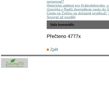
opravovat?
Historická událost pro Královédvorsko:
Uzavírka v Radči zkomplikuje cestu do Ú
Cesta na Zvičinu se dočasně prodlouží, 
Souvrať až později
Vaše komentáře
Přečteno 4777x
Zpět