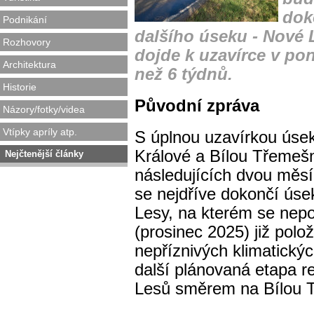
dok
Podnikání
dalšího úseku - Nové 
Rozhovory
dojde k uzavírce v pon
Architektura
než 6 týdnů.
Historie
Původní zpráva
Názory/fotky/videa
Vtípky apríly atp.
S úplnou uzavírkou úse
Králové a Bílou Třemešno
Nejčtenější články
následujících dvou měsí
se nejdříve dokončí ús
Lesy, na kterém se nepo
(prosinec 2025) již polož
nepříznivých klimatický
další plánovaná etapa r
Lesů směrem na Bílou 