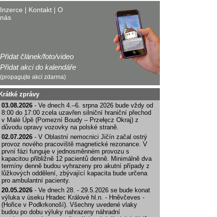
Inzerce
|
Kontakt
|
O
nás
Přidat článek/foto/video
Přidat akci do kalendáře
(propagujte akci zdarma)
Krátké zprávy
03.08.2026
- Ve dnech 4.–6. srpna 2026 bude vždy od
8:00 do 17:00 zcela uzavřen silniční hraniční přechod
v Malé Úpě (Pomezní Boudy – Przełęcz Okraj) z
důvodu opravy vozovky na polské straně.
02.07.2026
- V Oblastní nemocnici Jičín začal ostrý
provoz nového pracoviště magnetické rezonance. V
první fázi funguje v jednosměnném provozu s
kapacitou přibližně 12 pacientů denně. Minimálně dva
termíny denně budou vyhrazeny pro akutní případy z
lůžkových oddělení, zbývající kapacita bude určena
pro ambulantní pacienty.
20.05.2026
- Ve dnech 28. - 29.5.2026 se bude konat
výluka v úseku Hradec Králové hl.n. - Hněvčeves -
(Hořice v Podkrkonoší). Všechny uvedené vlaky
budou po dobu výluky nahrazeny náhradní