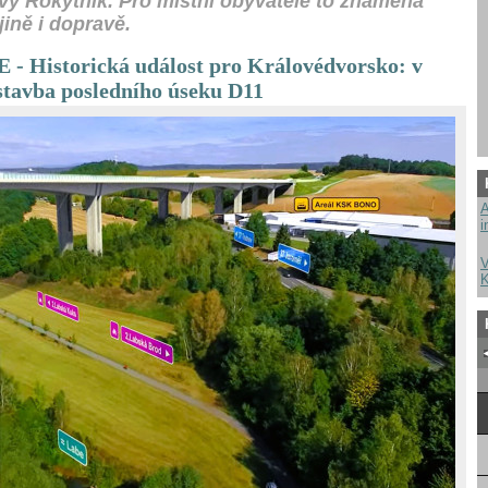
ý Rokytník. Pro místní obyvatele to znamená
ině i dopravě.
Historická událost pro Královédvorsko: v
stavba posledního úseku D11
A
i
V
K