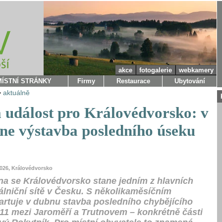
akce
fotogalerie
webkamery
MÍSTNÍ STRÁNKY
Firmy
Restaurace
Ubytování
>
aktuálně
á událost pro Královédvorsko: v
ne výstavba posledního úseku
2026, Královédvorsko
a se Královédvorsko stane jedním z hlavních
álniční sítě v Česku. S několikaměsíčním
rtuje v dubnu stavba posledního chybějícího
11 mezi Jaroměří a Trutnovem – konkrétně části