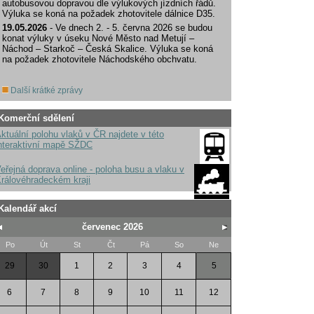
autobusovou dopravou dle výlukových jízdních řádů.
Výluka se koná na požadek zhotovitele dálnice D35.
19.05.2026
- Ve dnech 2. - 5. června 2026 se budou
konat výluky v úseku Nové Město nad Metují –
Náchod – Starkoč – Česká Skalice. Výluka se koná
na požadek zhotovitele Náchodského obchvatu.
Další krátké zprávy
Komerční sdělení
ktuální polohu vlaků v ČR najdete v této
nteraktivní mapě SŽDC
eřejná doprava online - poloha busu a vlaku v
rálovéhradeckém kraji
Kalendář akcí
červenec 2026
Po
Út
St
Čt
Pá
So
Ne
29
30
1
2
3
4
5
6
7
8
9
10
11
12