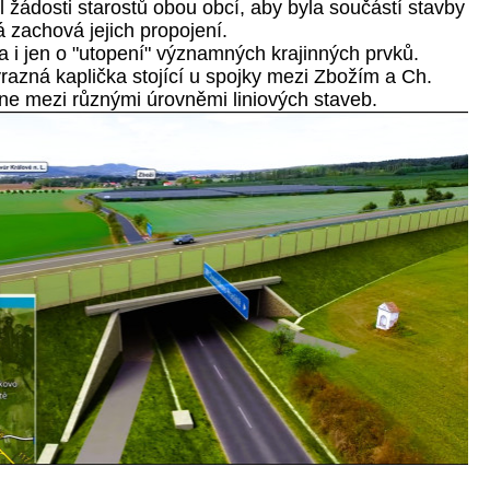
 žádosti starostů obou obcí, aby byla součástí stavby
á zachová jejich propojení.
a i jen o "utopení" významných krajinných prvků.
razná kaplička stojící u spojky mezi Zbožím a Ch.
e mezi různými úrovněmi liniových staveb.