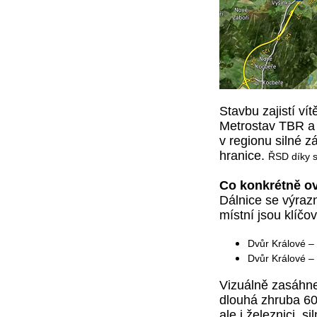
Stavbu zajistí v
Metrostav TBR a 
v regionu silné z
hranice.
ŘSD díky s
Co konkrétně ov
Dálnice se výraz
místní jsou klíč
Dvůr Králové –
Dvůr Králové –
Vizuálně zasáhne
dlouhá zhruba 600
ale i železnici, s