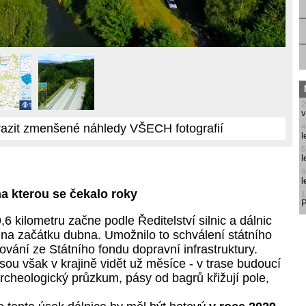
2
v
azit zmenšené náhledy VŠECH fotografií
4
l
5
l
9
l
na kterou se čekalo roky
1
P
6 kilometru začne podle Ředitelství silnic a dálnic
na začátku dubna. Umožnilo to schválení státního
ování ze Státního fondu dopravní infrastruktury.
sou však v krajině vidět už měsíce - v trase budoucí
rcheologický průzkum, pásy od bagrů křižují pole,