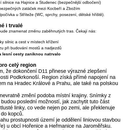
í silnice na Hajnice a Studenec (bezpečnější odbočení)
bezpečných zatáček mezi Kocbeří a Zbožím
očívka u Stříteže (WC, sprchy, posezení, dětské hřiště).
é i trvalé
 bude znamenat změnu zaběhnutých tras. Čekají nás:
y silnic a cest v místech křížení
u při budování mostů a nadjezdů
a lesní cesty zaniknou natrvalo
ro celý region
m, že dokončení D11 přinese výrazné zlepšení
osti Podkrkonoší. Region získá přímé napojení na
rem na Hradec Králové a Prahu, ale také na polskou
nevratně změní podoba místní krajiny. Snímky z
k budou poslední možností, jak zachytit tuto část
lusté linky, co vede nejen po zemi, ale překlenuje
e do kopců.
ahu prostupnosti území je oddělení liniovou stavbou
e) u obcí Hořenice a Heřmanice na Jaroměřsku.