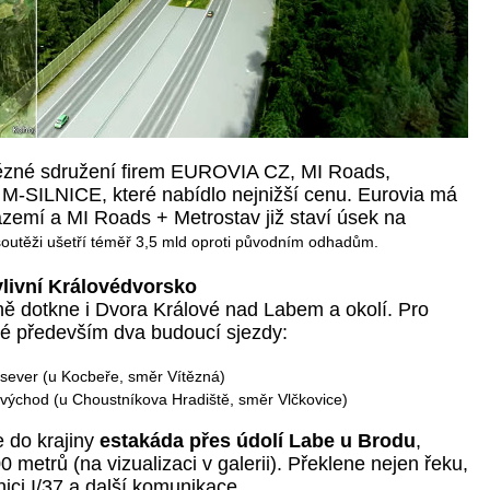
ítězné sdružení firem EUROVIA CZ, MI Roads,
M-SILNICE, které nabídlo nejnižší cenu. Eurovia má
ázemí a MI Roads + Metrostav již staví úsek na
outěži ušetří téměř 3,5 mld oproti původním odhadům.
livní Královédvorsko
ně dotkne i Dvora Králové nad Labem a okolí. Pro
ové především dva budoucí sjezdy:
 sever (u Kocbeře, směr Vítězná)
 východ (u Choustníkova Hradiště, směr Vlčkovice)
 do krajiny
estakáda přes údolí Labe u Brodu
,
 metrů (na vizualizaci v galerii). Překlene nejen řeku,
ilnici I/37 a další komunikace.