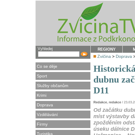
Vyhledej
REGIONY
Zvičina
>
Doprava
Historick
Co se děje
Sport
dubnu zač
Služby občanům
D11
Krimi
Redakce
,
redakce
/ 23.03.
Doprava
Od začátku dubn
Vzdělávání
míst výstavby d
zpožděním odsta
Firmy
úseku dálnice D
Turistika