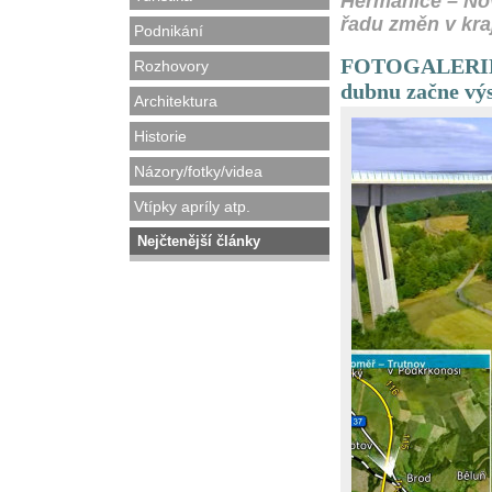
Heřmanice – Nov
řadu změn v kraj
Podnikání
FOTOGALERIE - 
Rozhovory
dubnu začne vý
Architektura
Historie
Názory/fotky/videa
Vtípky apríly atp.
Nejčtenější články