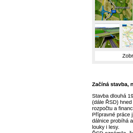
Zobr
Začíná stavba, 
Stavba dlouhá 19,
(dále ŘSD) hned 
rozpočtu a financ
Přípravné práce j
dálnice probíhá a
louky i lesy.