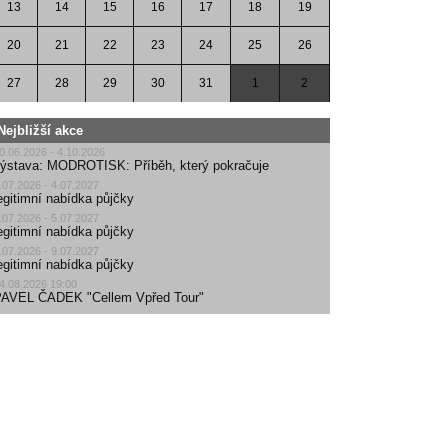
13
14
15
16
17
18
19
20
21
22
23
24
25
26
27
28
29
30
31
1
2
Nejbližší akce
0.06.2026 - 4.10.2026
ýstava: MODROTISK: Příběh, který pokračuje
.07.2026 - 4.07.2027
egitimní nabídka půjčky
.07.2026 - 5.07.2027
egitimní nabídka půjčky
.07.2026 - 9.07.2027
egitimní nabídka půjčky
4.08.2026 19:00
AVEL ČADEK "Cellem Vpřed Tour"