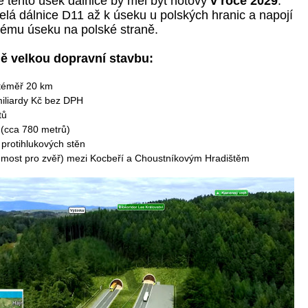
 tento úsek dálnice by měl být hotový
v roce 2029
.
elá dálnice D11 až k úseku u polských hranic a napojí
ovému úseku na polské straně.
ě velkou dopravní stavbu:
 téměř 20 km
miliardy Kč bez DPH
tů
 (cca 780 metrů)
protihlukových stěn
most pro zvěř) mezi Kocbeří a Choustníkovým Hradištěm