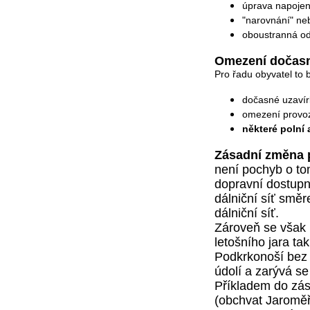
úprava napojen
"narovnání" ne
oboustranná odp
Omezení dočasn
Pro řadu obyvatel to
dočasné uzavírk
omezení provoz
některé polní 
Zásadní změna p
není pochyb o to
dopravní dostupn
dálniční síť smě
dálniční síť.
Zároveň se však 
letošního jara ta
Podkrkonoší bez t
údolí a zarývá s
Příkladem do zás
(obchvat Jaroměř