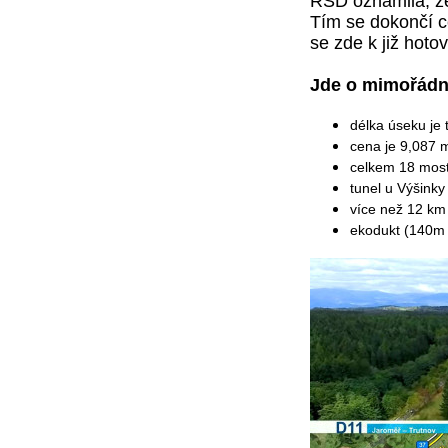
ŘSD oznámila, že
Tím se dokončí c
se zde k již hot
Jde o mimořádn
délka úseku je
cena je 9,087 
celkem 18 mos
tunel u Výšinky
více než 12 km 
ekodukt (140m 