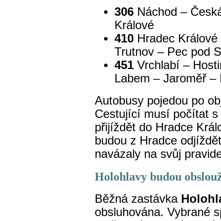
306
Náchod – Česká 
Králové
410
Hradec Králové 
Trutnov – Pec pod 
451
Vrchlabí – Host
Labem – Jaroměř – 
Autobusy pojedou po obj
Cestující musí počítat s
přijíždět do Hradce Krá
budou z Hradce odjíždět
navázaly na svůj pravide
Holohlavy budou obslou
Běžná zastávka
Holohl
obsluhována. Vybrané s