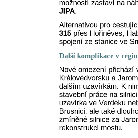
možností zastaví na ná
JIPA
.
Alternativou pro cestují
315
přes Hořiněves, Hab
spojení ze stanice ve Sm
Další komplikace v regi
Nové omezení přichází v
Královédvorsku a Jaromě
dalším uzavírkám. K nim 
stavební práce na silni
uzavírka ve Verdeku ne
Brusnici, ale také dlou
zmíněné silnice za Jaro
rekonstrukci mostu.