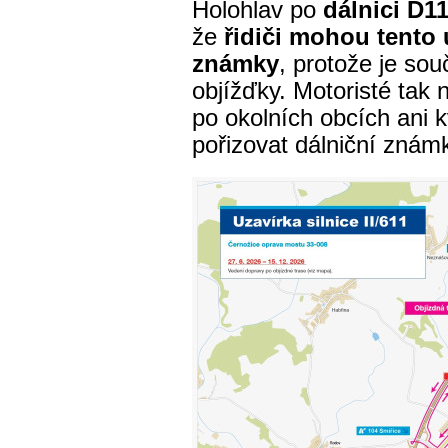
Holohlav po
dálnici D1
že
řidiči mohou tento 
známky
, protože je sou
objížďky. Motoristé tak 
po okolních obcích ani k
pořizovat dálniční znám