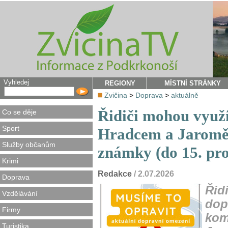
Vyhledej
REGIONY
MÍSTNÍ STRÁNKY
Zvičina
>
Doprava
>
aktuálně
Řidiči mohou využí
Co se děje
Sport
Hradcem a Jaroměří
Služby občanům
známky (do 15. pro
Krimi
Redakce
/ 2.07.2026
Doprava
Řidi
Vzdělávání
dop
Firmy
kom
Turistika