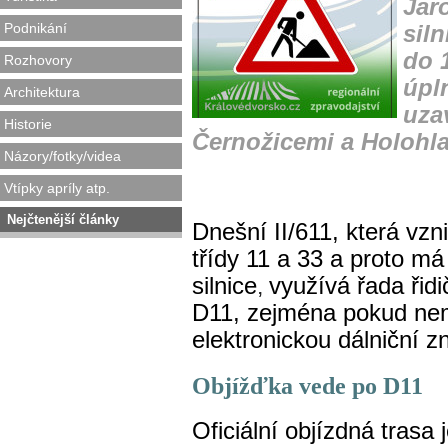
Jar
Podnikání
siln
do 
Rozhovory
úpl
Architektura
uza
Historie
Černožicemi a Holohla
Názory/fotky/videa
Vtípky apríly atp.
Nejčtenější články
Dnešní II/611, která vzni
třídy 11 a 33 a proto má
silnice
využívá řada řidič
,
D11, zejména pokud ne
elektronickou dálniční 
Objížďka vede po D11
Oficiální objízdná trasa