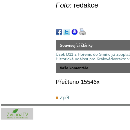
Foto:
redakce
Související články
Úsek D11 z Hořenic do Smiřic již zpopla
Historická událost pro Královédvorsko:
Vaše komentáře
Přečteno 15546x
Zpět