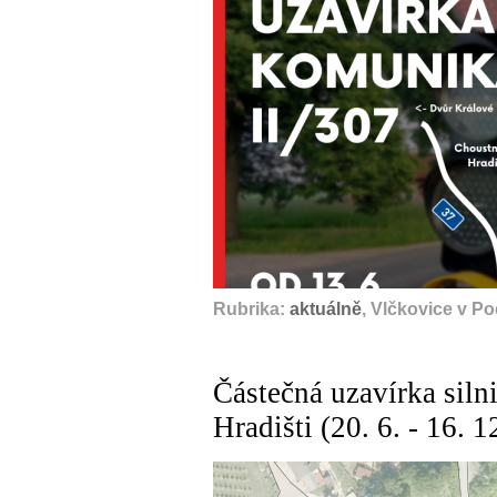
Rubrika:
aktuálně
, Vlčkovice v P
Částečná uzavírka siln
Hradišti (20. 6. - 16. 1