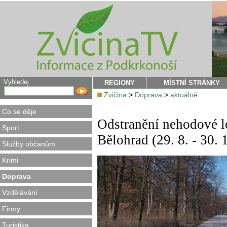
Vyhledej
REGIONY
MÍSTNÍ STRÁNKY
Zvičina
>
Doprava
>
aktuálně
Co se děje
Odstranění nehodové lo
Sport
Bělohrad (29. 8. - 30. 
Služby občanům
Krimi
Doprava
Vzdělávání
Firmy
Turistika