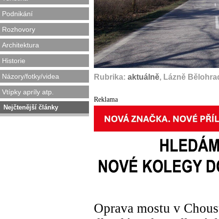
Podnikání
Rozhovory
Architektura
Historie
Názory/fotky/videa
Rubrika:
aktuálně
, Lázně Bělohrad
Vtípky apríly atp.
Reklama
Nejčtenější články
Oprava mostu v Choust