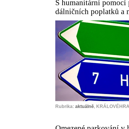
S humanitární pomocí
dálničních poplatků a 
Rubrika:
aktuálně
, KRÁLOVÉHRA
Omezené parkování v h