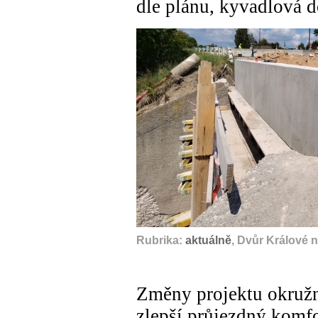
dle plánu, kyvadlová d
Rubrika:
aktuálně
, Dvůr Králové 
Změny projektu okružn
zlepší průjezdný komf