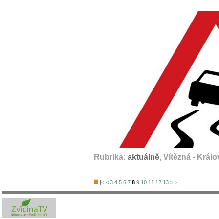
Rubrika:
aktuálně
, Vítězná - Král
|<
<
3
4
5
6
7
8
9
10
11
12
13
>
>|