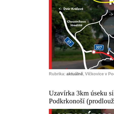
Rubrika:
aktuálně
, Vlčkovice v P
Uzavírka 3km úseku si
Podkrkonoší (prodlouž