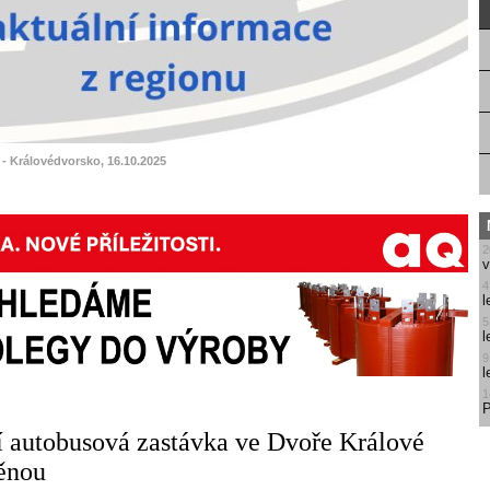
 - Královédvorsko, 16.10.2025
2
v
4
l
5
l
9
l
1
P
í autobusová zastávka ve Dvoře Králové
ěnou