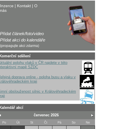
Inzerce
|
Kontakt
|
O
nás
Přidat článek/foto/video
Přidat akci do kalendáře
(propagujte akci zdarma)
Komerční sdělení
ktuální polohu vlaků v ČR najdete v této
nteraktivní mapě SŽDC
eřejná doprava online - poloha busu a vlaku v
rálovéhradeckém kraji
imní obslouženost silnic v Královéhradeckém
raji
Kalendář akcí
červenec 2026
Po
Út
St
Čt
Pá
So
Ne