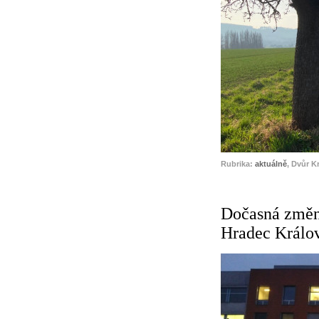
Rubrika:
aktuálně
, Dvůr K
Dočasná změn
Hradec Králo