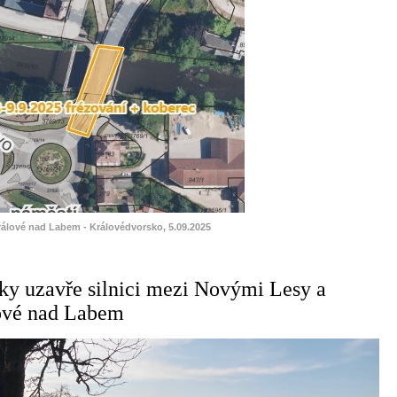
rálové nad Labem - Královédvorsko, 5.09.2025
y uzavře silnici mezi Novými Lesy a
ové nad Labem