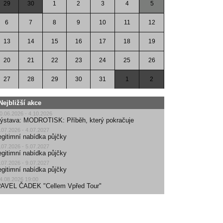
29
30
1
2
3
4
5
6
7
8
9
10
11
12
13
14
15
16
17
18
19
20
21
22
23
24
25
26
27
28
29
30
31
1
2
Nejbližší akce
0.06.2026 - 4.10.2026
ýstava: MODROTISK: Příběh, který pokračuje
.07.2026 - 4.07.2027
egitimní nabídka půjčky
.07.2026 - 5.07.2027
egitimní nabídka půjčky
.07.2026 - 9.07.2027
egitimní nabídka půjčky
4.08.2026 19:00
AVEL ČADEK "Cellem Vpřed Tour"