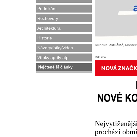
Podnikání
Rozhovory
Architektura
Historie
Rubrika:
aktuálně
, Mostek
Názory/fotky/videa
Vtípky apríly atp.
Reklama
Nejčtenější články
Nejvytíženějš
prochází obm