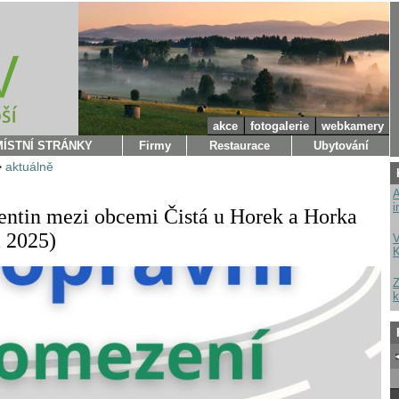
akce
fotogalerie
webkamery
MÍSTNÍ STRÁNKY
Firmy
Restaurace
Ubytování
>
aktuálně
A
i
entin mezi obcemi Čistá u Horek a Horka
a 2025)
V
K
Z
k