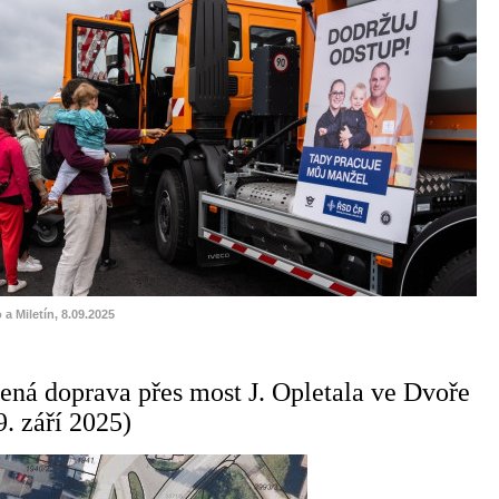
 a Miletín, 8.09.2025
ená doprava přes most J. Opletala ve Dvoře
9. září 2025)