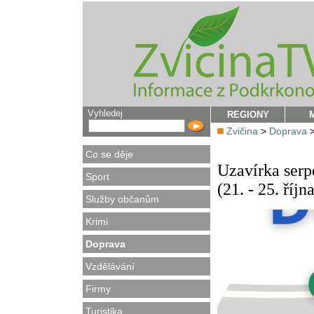
Vyhledej
REGIONY
Zvičina
>
Doprava
Co se děje
Uzavírka serp
Sport
(21. - 25. říjn
Služby občanům
Krimi
Doprava
Vzdělávání
Firmy
Turistika