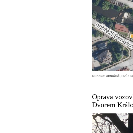
Rubrika:
aktuálně
, Dvůr K
Oprava vozovk
Dvorem Král