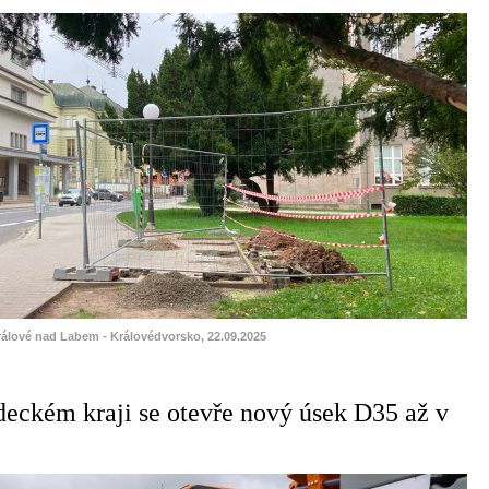
rálové nad Labem - Královédvorsko, 22.09.2025
eckém kraji se otevře nový úsek D35 až v