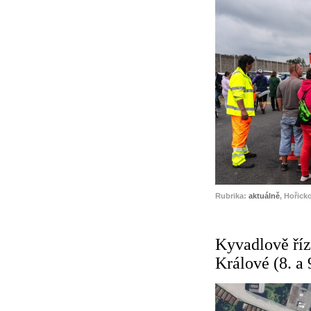
Rubrika:
aktuálně
, Hořicko
Kyvadlově říz
Králové (8. a 