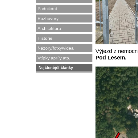
Podnikání
Rozhovory
Architektura
Historie
Názory/fotky/videa
Výjezd z nemocn
Pod Lesem.
Vtípky apríly atp.
Nejčtenější články