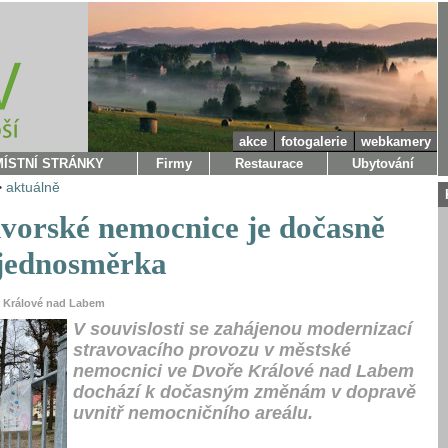
akce
fotogalerie
webkamery
MÍSTNÍ STRÁNKY
Firmy
Restaurace
Ubytování
>
aktuálně
dvorské nemocnice je dočasně
jednosměrka
ůr Králové nad Labem
V souvislosti se zahájenou modernizací
stravovacího provozu v městské
nemocnici ve Dvoře Králové nad Labem
dochází k dočasným změnám v dopravě
uvnitř nemocničního areálu.