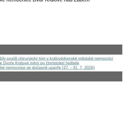
íly posílil chirurgický tým v královédvorské městské nemocnici
Dvoře Králové mění po čtvrtstoletí ředitele
ské nemocnice se dočasně uzavře (27. - 31. 7. 2026)