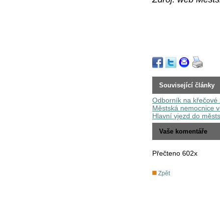
Související články
Odborník na křečové ž
Městská nemocnice ve 
Hlavní vjezd do měst
Vaše komentáře
Přečteno 602x
Zpět