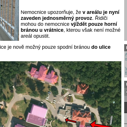
Nemocnice upozorňuje, že
v areálu je nyní
zaveden jednosměrný provoz
. Řidiči
mohou do nemocnice
vjíždět pouze horní
bránou u vrátnice
, kterou však není možné
areál opustit.
ice je nově možný pouze spodní bránou
do ulice
A
i
V
K