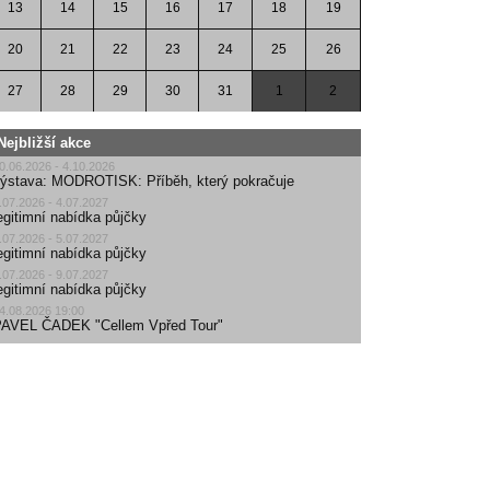
13
14
15
16
17
18
19
20
21
22
23
24
25
26
27
28
29
30
31
1
2
Nejbližší akce
0.06.2026 - 4.10.2026
ýstava: MODROTISK: Příběh, který pokračuje
.07.2026 - 4.07.2027
egitimní nabídka půjčky
.07.2026 - 5.07.2027
egitimní nabídka půjčky
.07.2026 - 9.07.2027
egitimní nabídka půjčky
4.08.2026 19:00
AVEL ČADEK "Cellem Vpřed Tour"