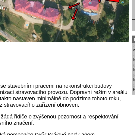
2
v
4
l
5
l
9
l
se stavebními pracemi na rekonstrukci budovy
1
P
izaci stravovacího provozu. Dopravní režim v areálu
akto nastaven minimálně do podzima tohoto roku,
z stravovacího zařízení obnoven.
žádá řidiče o zvýšenou pozornost a respektování
vního značení.
ské nemocnice Dvůr Králové nad Labem