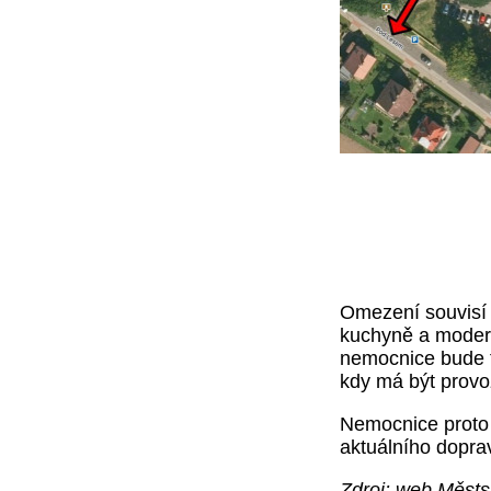
Omezení souvisí 
kuchyně a modern
nemocnice bude t
kdy má být provo
Nemocnice proto 
aktuálního dopra
Zdroj: web Měst