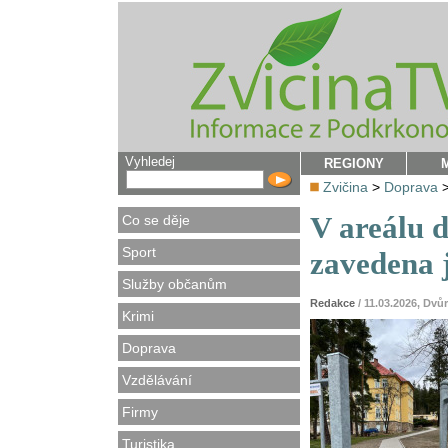
Vyhledej
REGIONY
Zvičina
>
Doprava
V areálu 
Co se děje
Sport
zavedena 
Služby občanům
Redakce
/ 11.03.2026, Dv
Krimi
Doprava
Vzdělávání
Firmy
Turistika