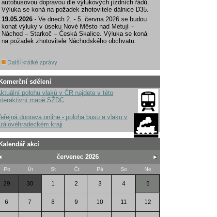
autobusovou dopravou dle výlukových jízdních řádů.
Výluka se koná na požadek zhotovitele dálnice D35.
19.05.2026
- Ve dnech 2. - 5. června 2026 se budou
konat výluky v úseku Nové Město nad Metují –
Náchod – Starkoč – Česká Skalice. Výluka se koná
na požadek zhotovitele Náchodského obchvatu.
Další krátké zprávy
Komerční sdělení
ktuální polohu vlaků v ČR najdete v této
nteraktivní mapě SŽDC
eřejná doprava online - poloha busu a vlaku v
rálovéhradeckém kraji
Kalendář akcí
červenec 2026
Po
Út
St
Čt
Pá
So
Ne
29
30
1
2
3
4
5
6
7
8
9
10
11
12