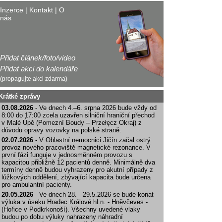
Inzerce
|
Kontakt
|
O
nás
Přidat článek/foto/video
Přidat akci do kalendáře
(propagujte akci zdarma)
Krátké zprávy
03.08.2026
- Ve dnech 4.–6. srpna 2026 bude vždy od
8:00 do 17:00 zcela uzavřen silniční hraniční přechod
v Malé Úpě (Pomezní Boudy – Przełęcz Okraj) z
důvodu opravy vozovky na polské straně.
02.07.2026
- V Oblastní nemocnici Jičín začal ostrý
provoz nového pracoviště magnetické rezonance. V
první fázi funguje v jednosměnném provozu s
kapacitou přibližně 12 pacientů denně. Minimálně dva
termíny denně budou vyhrazeny pro akutní případy z
lůžkových oddělení, zbývající kapacita bude určena
pro ambulantní pacienty.
20.05.2026
- Ve dnech 28. - 29.5.2026 se bude konat
výluka v úseku Hradec Králové hl.n. - Hněvčeves -
(Hořice v Podkrkonoší). Všechny uvedené vlaky
budou po dobu výluky nahrazeny náhradní