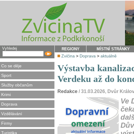
Vyhledej
REGIONY
MÍSTNÍ STRÁNKY
Zvičina
>
Doprava
>
aktuálně
Výstavba kanaliza
Co se děje
Sport
Verdeku až do konc
Služby občanům
Redakce
/ 31.03.2026, Dvůr Král
Krimi
Ve 
Doprava
čeka
Vzdělávání
dal
Firmy
Dův
výs
Turistika