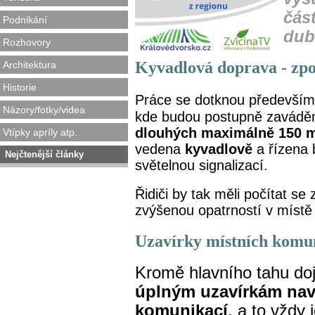
část
Podnikání
dub
Rozhovory
Kyvadlová doprava - zp
Architektura
Historie
Práce se dotknou předevší
Názory/fotky/videa
kde budou postupně zavádě
dlouhých maximálně 150 
Vtípky apríly atp.
vedena
kyvadlově
a řízena
Nejčtenější články
světelnou signalizací.
Řidiči by tak měli počítat se
zvýšenou opatrností v místě
Uzavírky místních komu
Kromě hlavního tahu do
úplným uzavírkám nav
komunikací
, a to vždy