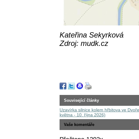
Kateřina Sekyrková
Zdroj: mudk.cz
Související články
Uzavírka silnice kolem hřbitova ve Dvoře
května - 10. října 2026)
Vaše komentáře