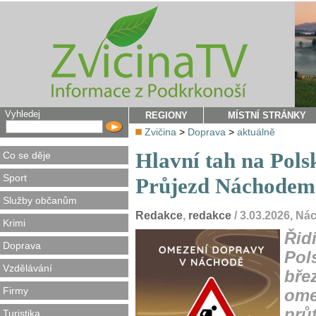
Vyhledej
REGIONY
MÍSTNÍ STRÁNKY
Zvičina
>
Doprava
>
aktuálně
Hlavní tah na Pols
Co se děje
Sport
Průjezd Náchodem 
Služby občanům
Redakce
,
redakce
/ 3.03.2026, N
Krimi
Řid
Doprava
Pol
Vzdělávání
bře
Firmy
ome
prů
Turistika