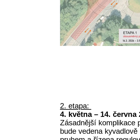
2. etapa:
4. května – 14. června
Zásadnější komplikace p
bude vedena kyvadlově 
pruhem a řízena regulov