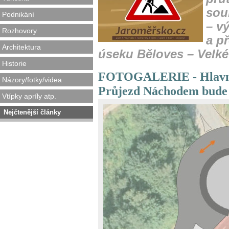
sou
Podnikání
– v
Rozhovory
a př
Architektura
úseku Běloves – Velké 
Historie
FOTOGALERIE - Hlavní 
Názory/fotky/videa
Průjezd Náchodem bude 
Vtípky apríly atp.
Nejčtenější články