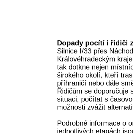
Dopady pocítí i řidiči 
Silnice I/33 přes Náchod
Královéhradeckým kraj
tak dotkne nejen místních
širokého okolí, kteří tra
příhraničí nebo dále sm
Řidičům se doporučuje s
situaci, počítat s časov
možnosti zvážit alternati
Podrobné informace o o
jednotlivých etapách jso