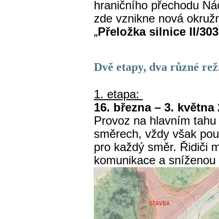
hraničního přechodu Ná
zde vznikne nová okružn
„
Přeložka silnice II/30
Dvě etapy, dva různé re
1. etapa:
16. března – 3. května
Provoz na hlavním tahu
směrech, vždy však pou
pro každý směr. Řidiči 
komunikace a sníženou p