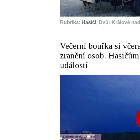
Rubrika:
Hasiči
, Dvůr Králové na
Večerní bouřka si včer
zranění osob. Hasičům
událostí