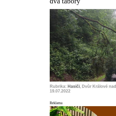
dva tábory
A
Rubrika:
Hasiči
, Dvůr Králové na
19.07.2022
Reklama