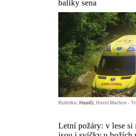
balíky sena
Rubrika:
Hasiči
, Horní Maršov - T
Letní požáry: v lese si
jsou i svíčky u božích