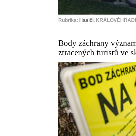
Rubrika:
Hasiči
, KRÁLOVÉHRADE
Body záchrany významn
ztracených turistů ve s