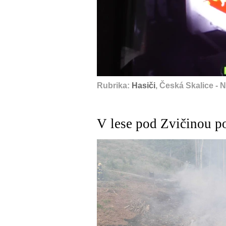
Rubrika:
Hasiči
, Česká Skalice -
V lese pod Zvičinou p