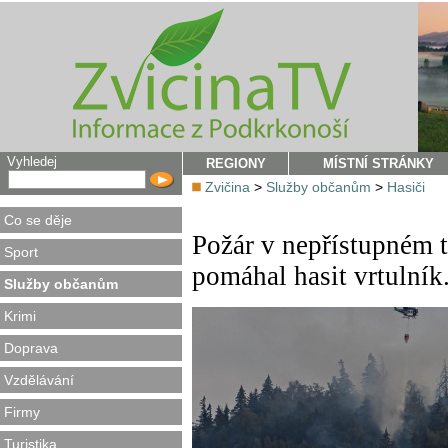
Vyhledej
REGIONY
MÍSTNÍ STRÁNKY
Zvičina
>
Služby občanům
>
Hasiči
Co se děje
Požár v nepřístupném
Sport
pomáhal hasit vrtulník
Služby občanům
Krimi
Doprava
Vzdělávání
Firmy
Turistika