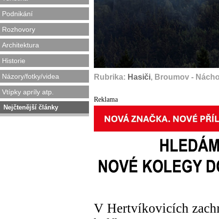
Podnikání
Rozhovory
Architektura
Historie
Názory/fotky/videa
Rubrika:
Hasiči
, Broumov - Nách
Vtípky apríly atp.
Reklama
Nejčtenější články
V Hertvíkovicích zach