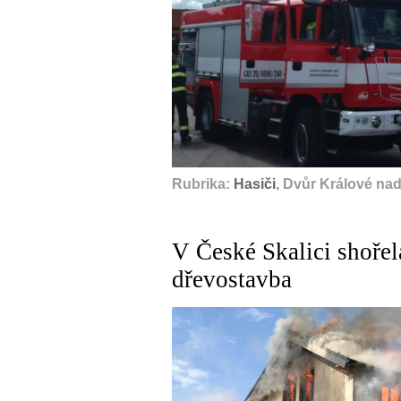
Rubrika:
Hasiči
, Dvůr Králové na
V České Skalici shořel
dřevostavba