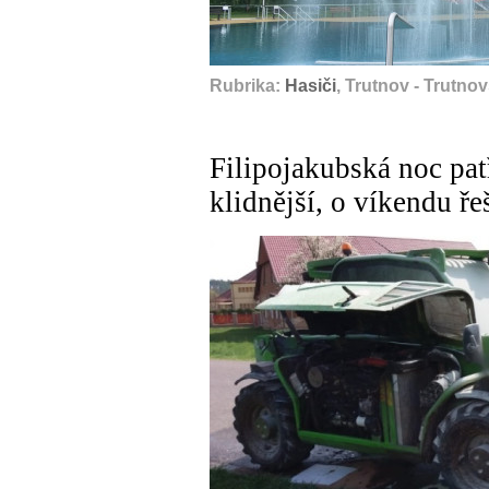
Rubrika:
Hasiči
, Trutnov - Trutno
Filipojakubská noc patř
klidnější, o víkendu řeš