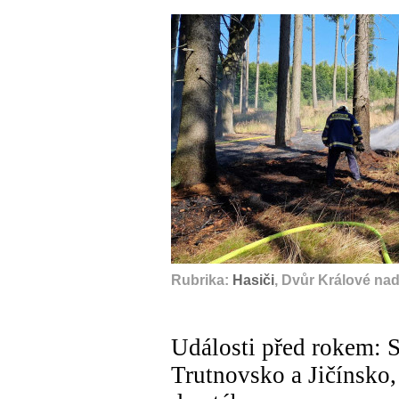
Rubrika:
Hasiči
, Dvůr Králové na
Události před rokem: S
Trutnovsko a Jičínsko