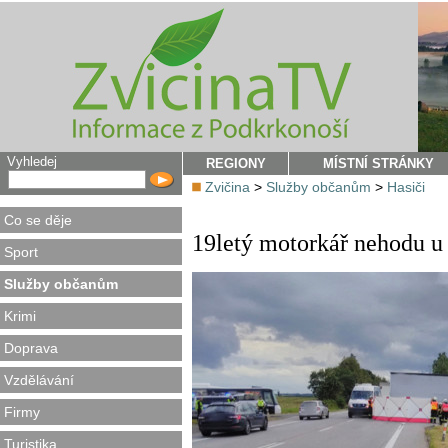
Vyhledej
REGIONY
MÍSTNÍ STRÁNKY
Zvičina
>
Služby občanům
>
Hasiči
Co se děje
19letý motorkář nehodu u 
Sport
Služby občanům
Krimi
Doprava
Vzdělávání
Firmy
Turistika