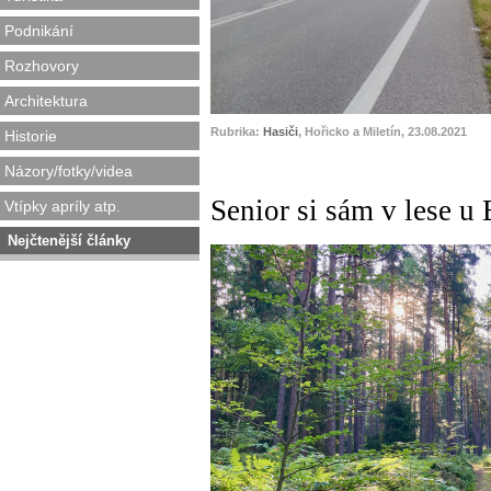
Podnikání
Rozhovory
Architektura
Rubrika:
Hasiči
, Hořicko a Miletín, 23.08.2021
Historie
Názory/fotky/videa
Senior si sám v lese 
Vtípky apríly atp.
Nejčtenější články