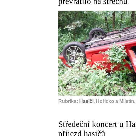
převrátilo na střechu
Rubrika:
Hasiči
, Hořicko a Miletín
Středeční koncert u H
příjezd hasičů