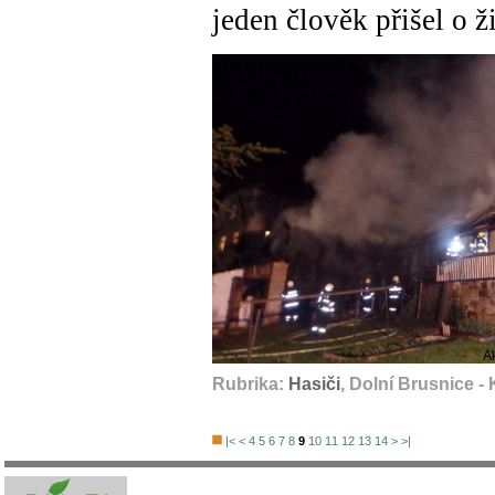
jeden člověk přišel o ž
A
Rubrika:
Hasiči
, Dolní Brusnice -
|<
<
4
5
6
7
8
9
10
11
12
13
14
>
>|