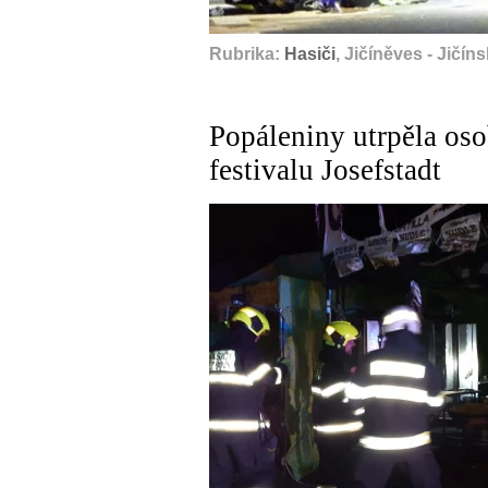
Rubrika:
Hasiči
, Jičíněves - Jičín
Popáleniny utrpěla oso
festivalu Josefstadt