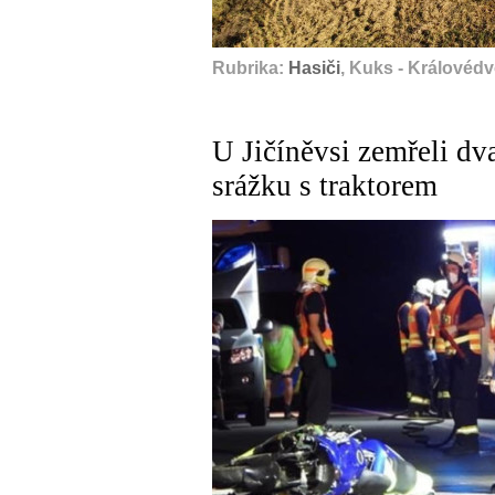
Rubrika:
Hasiči
, Kuks - Královédv
U Jičíněvsi zemřeli dv
srážku s traktorem