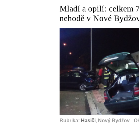
Mladí a opilí: celkem 
nehodě v Nové Bydžově
Rubrika:
Hasiči
, Nový Bydžov - O