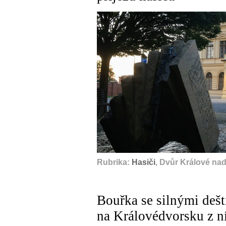
Rubrika:
Hasiči
, Dvůr Králové na
Bouřka se silnými dešt
na Královédvorsku z ní