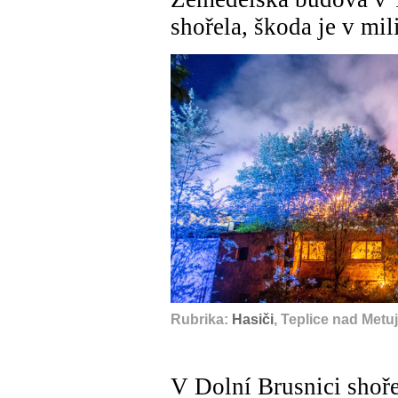
shořela, škoda je v mi
Rubrika:
Hasiči
, Teplice nad Met
V Dolní Brusnici shoře