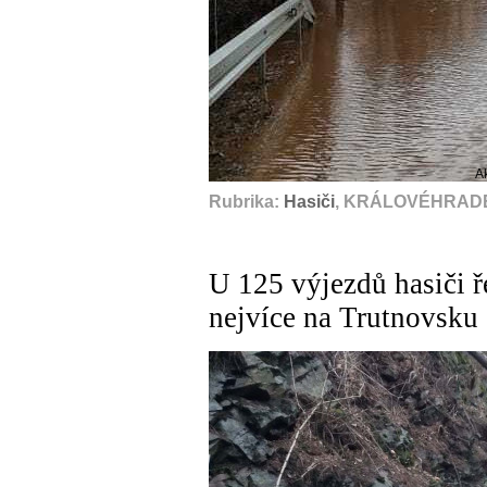
A
Rubrika:
Hasiči
, KRÁLOVÉHRADEC
U 125 výjezdů hasiči ře
nejvíce na Trutnovsku