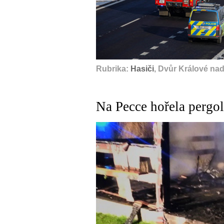
Rubrika:
Hasiči
, Dvůr Králové na
Na Pecce hořela pergo