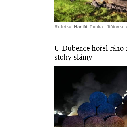
Rubrika:
Hasiči
, Pecka - Jičínsko 
U Dubence hořel ráno 
stohy slámy