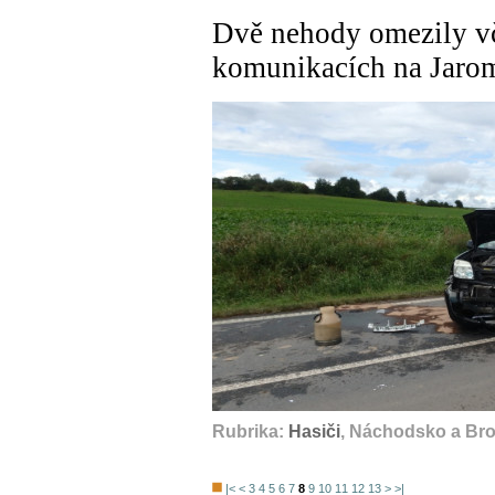
Dvě nehody omezily vč
komunikacích na Jaro
Rubrika:
Hasiči
, Náchodsko a Br
|<
<
3
4
5
6
7
8
9
10
11
12
13
>
>|