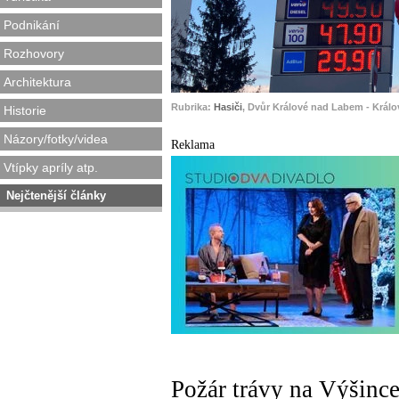
Podnikání
Rozhovory
Architektura
Rubrika:
Hasiči
, Dvůr Králové nad Labem - Králo
Historie
Názory/fotky/videa
Reklama
Vtípky apríly atp.
Nejčtenější články
Požár trávy na Výšinc