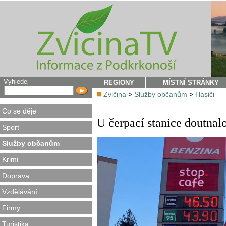
Vyhledej
REGIONY
MÍSTNÍ STRÁNKY
Zvičina
>
Služby občanům
>
Hasiči
Co se děje
U čerpací stanice doutnalo 
Sport
Služby občanům
Krimi
Doprava
Vzdělávání
Firmy
Turistika