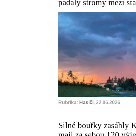
padaly stromy mezi st
Rubrika:
Hasiči
, 22.06.2026
Silné bouřky zasáhly K
mají za sebou 120 výj