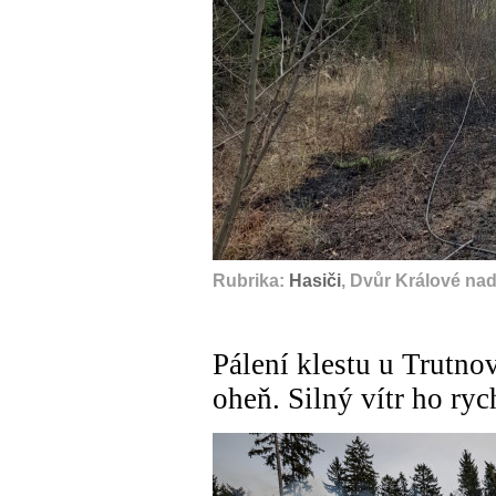
Rubrika:
Hasiči
, Dvůr Králové na
Pálení klestu u Trutno
oheň. Silný vítr ho rych