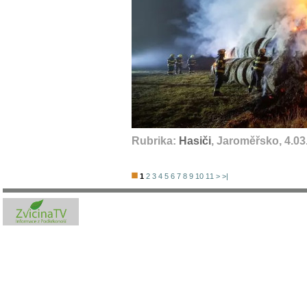
Rubrika:
Hasiči
, Jaroměřsko, 4.03
1
2
3
4
5
6
7
8
9
10
11
>
>|