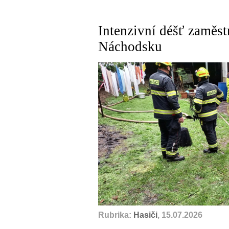
Intenzivní déšť zaměst
Náchodsku
Rubrika:
Hasiči
, 15.07.2026