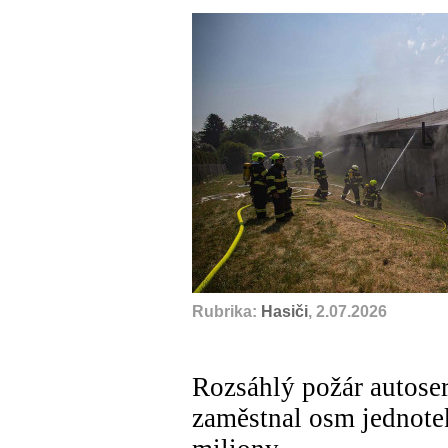
Rubrika:
Hasiči
, 2.07.2026
Rozsáhlý požár autose
zaměstnal osm jednotek