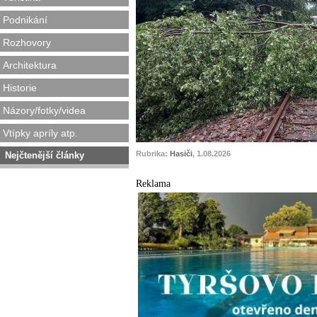
Podnikání
Rozhovory
Architektura
Historie
Názory/fotky/videa
Vtípky apríly atp.
Rubrika:
Hasiči
, 1.08.2026
Nejčtenější články
Reklama