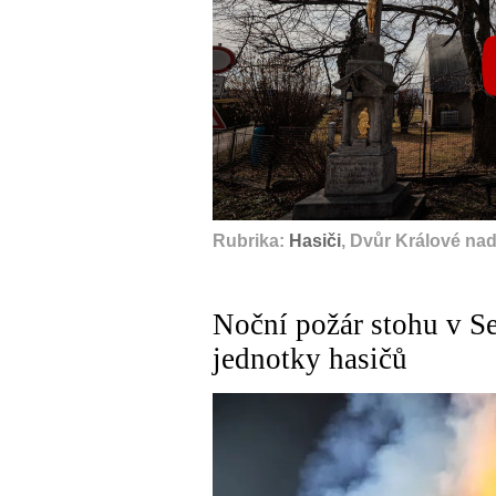
Rubrika:
Hasiči
, Dvůr Králové na
Noční požár stohu v S
jednotky hasičů