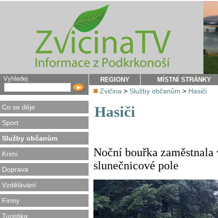
Vyhledej
REGIONY
MÍSTNÍ STRÁNKY
Zvičina
>
Služby občanům
>
Hasiči
Co se děje
Hasiči
Sport
Služby občanům
Noční bouřka zaměstnala v 
Krimi
slunečnicové pole
Doprava
Vzdělávání
Firmy
Turistika