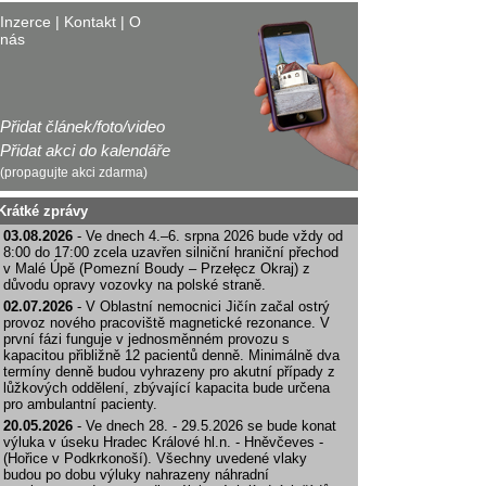
Inzerce
|
Kontakt
|
O
nás
Přidat článek/foto/video
Přidat akci do kalendáře
(propagujte akci zdarma)
Krátké zprávy
03.08.2026
- Ve dnech 4.–6. srpna 2026 bude vždy od
8:00 do 17:00 zcela uzavřen silniční hraniční přechod
v Malé Úpě (Pomezní Boudy – Przełęcz Okraj) z
důvodu opravy vozovky na polské straně.
02.07.2026
- V Oblastní nemocnici Jičín začal ostrý
provoz nového pracoviště magnetické rezonance. V
první fázi funguje v jednosměnném provozu s
kapacitou přibližně 12 pacientů denně. Minimálně dva
termíny denně budou vyhrazeny pro akutní případy z
lůžkových oddělení, zbývající kapacita bude určena
pro ambulantní pacienty.
20.05.2026
- Ve dnech 28. - 29.5.2026 se bude konat
výluka v úseku Hradec Králové hl.n. - Hněvčeves -
(Hořice v Podkrkonoší). Všechny uvedené vlaky
budou po dobu výluky nahrazeny náhradní