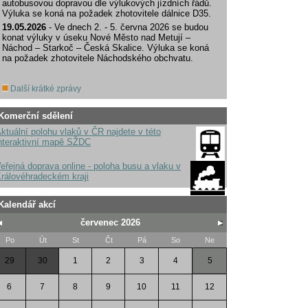
autobusovou dopravou dle výlukových jízdních řádů.
Výluka se koná na požadek zhotovitele dálnice D35.
19.05.2026
- Ve dnech 2. - 5. června 2026 se budou
konat výluky v úseku Nové Město nad Metují –
Náchod – Starkoč – Česká Skalice. Výluka se koná
na požadek zhotovitele Náchodského obchvatu.
Další krátké zprávy
Komerční sdělení
ktuální polohu vlaků v ČR najdete v této
nteraktivní mapě SŽDC
eřejná doprava online - poloha busu a vlaku v
rálovéhradeckém kraji
Kalendář akcí
červenec 2026
Po
Út
St
Čt
Pá
So
Ne
29
30
1
2
3
4
5
6
7
8
9
10
11
12