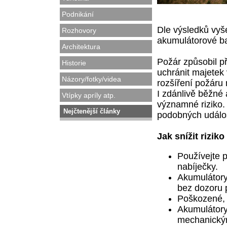
Podnikání
Dle výsledků vyše
Rozhovory
akumulátorové ba
Architektura
Požár způsobil p
Historie
uchránit majetek 
Názory/fotky/videa
rozšíření požáru 
I zdánlivě běžné
Vtípky apríly atp.
významné riziko.
Nejčtenější články
podobných událost
Jak snížit rizik
Používejte 
nabíječky.
Akumulátory
bez dozoru 
Poškozené, 
Akumulátory
mechanický