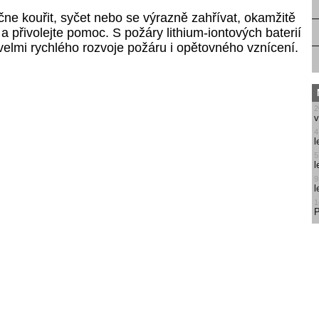
čne kouřit, syčet nebo se výrazně zahřívat, okamžitě
 a přivolejte pomoc. S požáry lithium-iontových baterií
 velmi rychlého rozvoje požáru i opětovného vznícení.
2
v
4
l
5
l
9
l
1
P