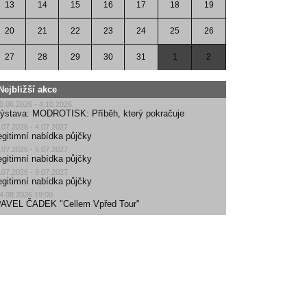
13
14
15
16
17
18
19
20
21
22
23
24
25
26
27
28
29
30
31
1
2
Nejbližší akce
0.06.2026 - 4.10.2026
ýstava: MODROTISK: Příběh, který pokračuje
.07.2026 - 4.07.2027
egitimní nabídka půjčky
.07.2026 - 5.07.2027
egitimní nabídka půjčky
.07.2026 - 9.07.2027
egitimní nabídka půjčky
4.08.2026 19:00
AVEL ČADEK "Cellem Vpřed Tour"