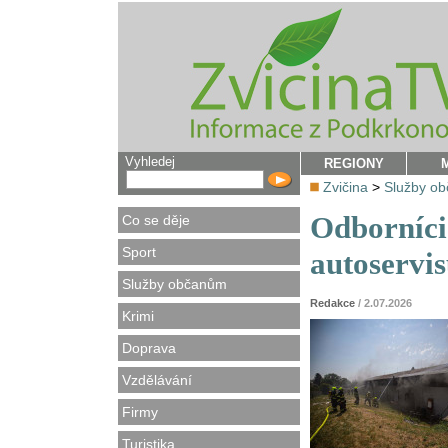
Vyhledej
REGIONY
Zvičina
>
Služby o
Odborníci 
Co se děje
Sport
autoservi
Služby občanům
Redakce
/ 2.07.2026
Krimi
Doprava
Vzdělávání
Firmy
Turistika