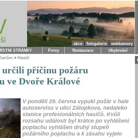
akce
fotogalerie
webkamery
MÍSTNÍ STRÁNKY
Firmy
Restaurace
Ubytování
bčanům
>
Hasiči
určili příčinu požáru
su ve Dvoře Králové
V pondělí 29. června vypukl požár v hale
autoservisu v ulici Zátopkova, nedaleko
stanice profesionálních hasičů. Kvůli
rozsahu události byl krátce po vyhlášení
poplachu vyhlášen druhý stupeň
požárního poplachu a k zásahu vyjelo