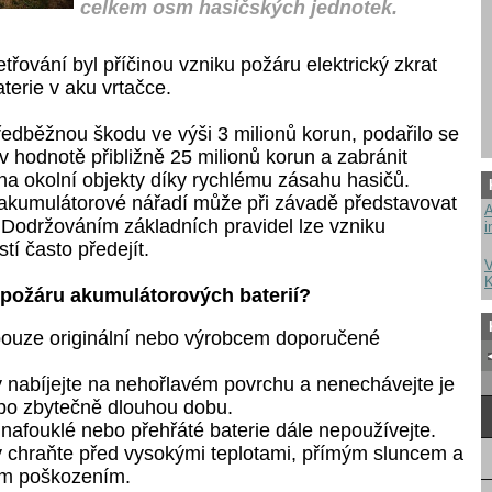
celkem osm hasičských jednotek.
třování byl příčinou vzniku požáru elektrický zkrat
terie v aku vrtačce.
ředběžnou škodu ve výši 3 milionů korun, podařilo se
v hodnotě přibližně 25 milionů korun a zabránit
na okolní objekty díky rychlému zásahu hasičů.
 akumulátorové nářadí může při závadě představovat
A
 Dodržováním základních pravidel lze vzniku
i
í často předejít.
V
K
o požáru akumulátorových baterií?
pouze originální nebo výrobcem doporučené
 nabíjejte na nehořlavém povrchu a nenechávejte je
po zbytečně dlouhou dobu.
nafouklé nebo přehřáté baterie dále nepoužívejte.
 chraňte před vysokými teplotami, přímým sluncem a
m poškozením.