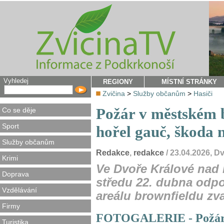
Vyhledej
REGIONY
MÍSTNÍ STRÁNKY
Zvičina
>
Služby občanům
>
Hasiči
Požár v městském 
Co se děje
Sport
hořel gauč, škoda 
Služby občanům
Redakce
,
redakce
/ 23.04.2026, 
Krimi
Ve Dvoře Králové nad
Doprava
středu 22. dubna odpo
Vzdělávání
areálu brownfieldu zv
Firmy
FOTOGALERIE - Požár 
Turistika