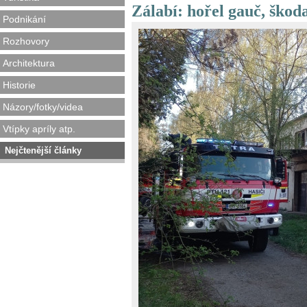
Zálabí: hořel gauč, škod
Podnikání
Rozhovory
Architektura
Historie
Názory/fotky/videa
Vtípky apríly atp.
Nejčtenější články