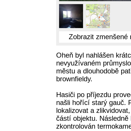
Zobrazit zmenšené 
Oheň byl nahlášen krátc
nevyužívaném průmyslov
městu a dlouhodobě pat
brownfieldy.
Hasiči po příjezdu prove
našli hořící starý gauč. 
lokalizovat a zlikvidovat,
částí objektu. Následně 
zkontrolován termokamer