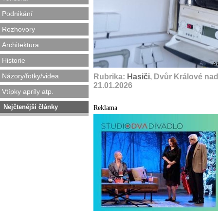
Podnikání
Rozhovory
Architektura
Historie
A
Názory/fotky/videa
Rubrika:
Hasiči
, Dvůr Králové na
21.01.2026
Vtípky apríly atp.
Nejčtenější články
Reklama