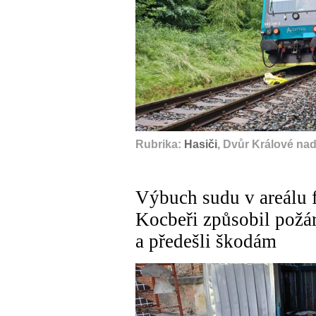
Rubrika:
Hasiči
, Dvůr Králové na
Výbuch sudu v areálu
Kocbeři způsobil požár
a předešli škodám