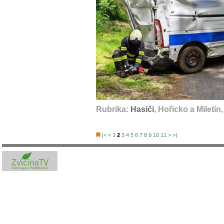
Rubrika:
Hasiči
, Hořicko a Miletín
|<
<
1
2
3
4
5
6
7
8
9
10
11
>
>|