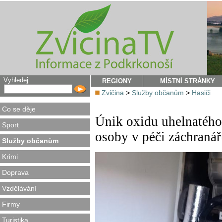
Vyhledej
REGIONY
MÍSTNÍ STRÁNKY
Zvičina
>
Služby občanům
>
Hasiči
Co se děje
Únik oxidu uhelnatého
Sport
osoby v péči záchranář
Služby občanům
Krimi
Doprava
Vzdělávání
Firmy
Turistika