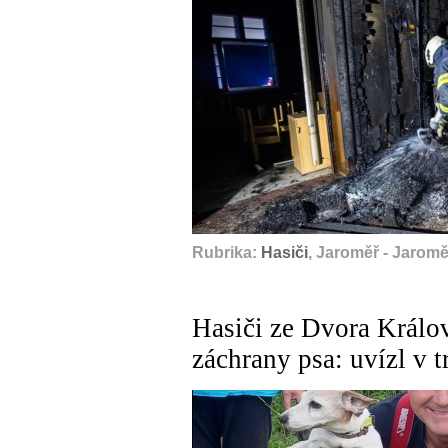
Rubrika:
Hasiči
, Jaroměř - Jaromě
Hasiči ze Dvora Králov
záchrany psa: uvízl v t