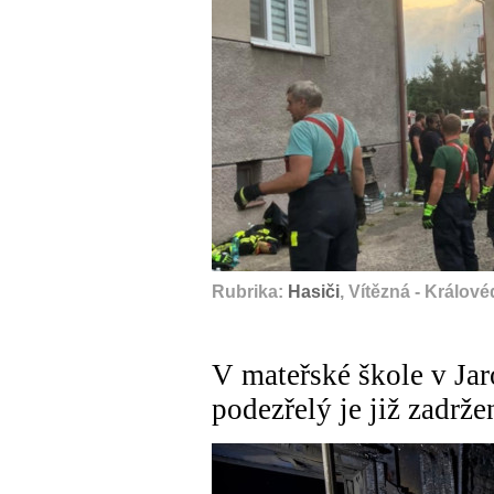
Rubrika:
Hasiči
, Vítězná - Králov
V mateřské škole v Jar
podezřelý je již zadrže