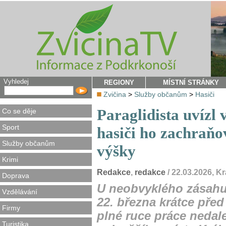
Vyhledej
REGIONY
MÍSTNÍ STRÁNKY
Zvičina
>
Služby občanům
>
Hasiči
Paraglidista uvízl
Co se děje
Sport
hasiči ho zachraňo
Služby občanům
výšky
Krimi
Redakce
,
redakce
/ 22.03.2026, K
Doprava
U neobvyklého zásahu,
Vzdělávání
22. března krátce před
Firmy
plné ruce práce nedal
Turistika