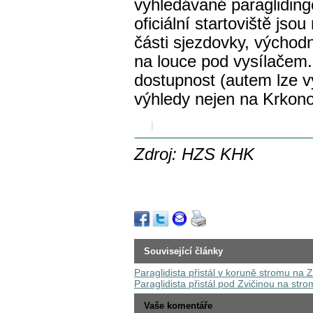
1
9
5
vyhledávané paragliding
oficiální startoviště jsou
části sjezdovky, východn
na louce pod vysílačem.
dostupnost (autem lze vy
výhledy nejen na Krkon
Zdroj: HZS KHK
Související články
Paraglidista přistál v koruně stromu na 
Paraglidista přistál pod Zvičinou na str
Vaše komentáře