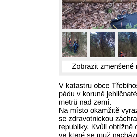
Zobrazit zmenšené 
V katastru obce Třebihoš
pádu v koruně jehličnaté
metrů nad zemí.
Na místo okamžitě vyrazi
se zdravotnickou záchra
republiky. Kvůli obtížn
ve které se muž nacháze