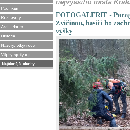
nejvyššího místa Král
Podnikání
FOTOGALERIE - Paraglid
Rozhovory
Zvičinou, hasiči ho zach
Architektura
výšky
Historie
Názory/fotky/videa
Vtípky apríly atp.
Nejčtenější články