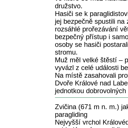
družstvo.
Hasiči se k paraglidisto
jej bezpečně spustili na
rozsáhlé prořezávání vět
bezpečný přístup i sam
osoby se hasiči postaral
stromu.
Muž měl velké štěstí – 
vyvázl z celé události b
Na místě zasahovali prof
Dvoře Králové nad Labe
jednotkou dobrovolných h
Zvičina (671 m n. m.) ja
paragliding
Nejvyšší vrchol Králové