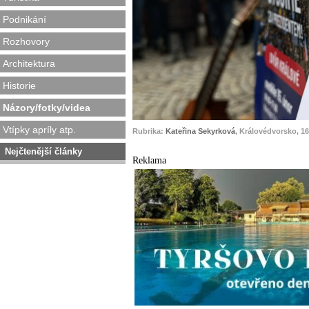
Podnikání
Rozhovory
Architektura
Historie
Názory/fotky/videa
Vtípky apríly atp.
Rubrika:
Kateřina Sekyrková
, Královédvorsko, 16
Nejčtenější články
Reklama