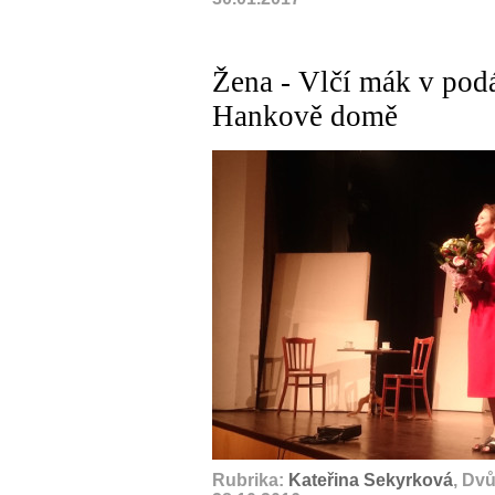
Žena - Vlčí mák v po
Hankově domě
Rubrika:
Kateřina Sekyrková
, Dv