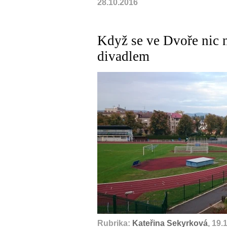
28.10.2016
Když se ve Dvoře nic n
divadlem
Rubrika:
Kateřina Sekyrková
, 19.