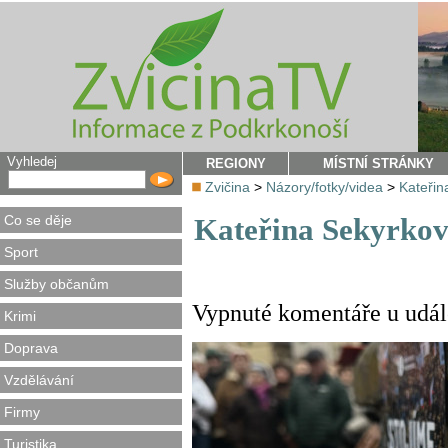
Vyhledej
REGIONY
MÍSTNÍ STRÁNKY
Zvičina
>
Názory/fotky/videa
>
Kateřin
Co se děje
Kateřina Sekyrko
Sport
Služby občanům
Vypnuté komentáře u událo
Krimi
Doprava
Vzdělávání
Firmy
Turistika