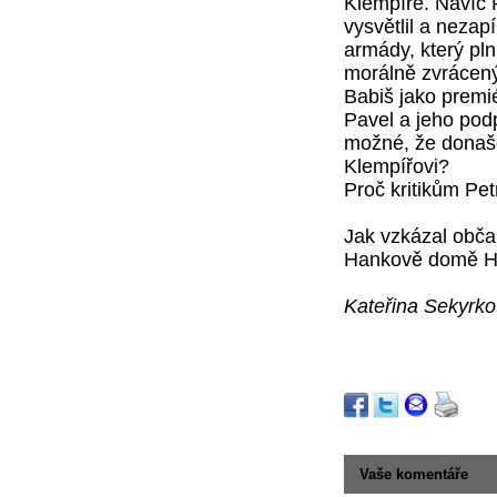
Klempíře. Navíc 
vysvětlil a nezap
armády, který pl
morálně zvrácen
Babiš jako premié
Pavel a jeho podp
možné, že donašeč
Klempířovi? 
Proč kritikům Pe
Jak vzkázal obča
Hankově domě H
Kateřina Sekyrk
Vaše komentáře