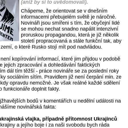
(aniž by si to uvědomovali).
Chápeme, že orientovat se v dnešním
informacemi přebujelém světě je náročné.
Novináři jsou smířeni s tím, že obyčejní lidé
se mohou nechat snadno napálit intenzivní
proruskou propagandou, která je již několik
století propracovaná a stále funkční tak, aby
 zemí, o které Rusko stojí mít pod nadvládou.
ení kopírování informací, které jim přijdou v podobě
le jejich zpracování a dohledávání faktických
čím dál tím těžší - práce novináře se za poslední roky
ky sociálním sítím. Pravidlem již není čerpání min. ze
 někdy opravdu nemožné. Je však reálné každé sdělení
ho funkcionáře doplnit fakty.
jžhavějších bodů v komentářích u nedělní události na 
ášíme novinářská fakta:
krajinská vlajka, případně přítomnost Ukrajinců
ajiny a jejího boje i za naši svobodu bych ráda 