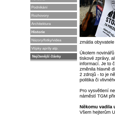
Podnikání
Rozhovory
Architektura
Historie
Názory/fotky/videa
zmátla obyvatele
Vtípky apríly atp.
Úkolem novinářů n
Nejčtenější články
tiskové zprávy, a
informací. Je to 
změnila hlavně dí
2 zdrojů - to je
politika či vlivné
Pro vysvětlení ne
náměstí TGM přin
Někomu vadila u
Všem hejterům Ukr