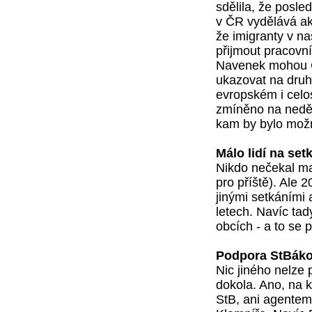
sdělila, že posled
v ČR vydělává ak
že imigranty v na
přijmout pracovní
Navenek mohou Če
ukazovat na druhé
evropském i celo
zmíněno na neděl
kam by bylo možn
Málo lidí na set
Nikdo nečekal ma
pro příště). Ale 2
jinými setkáními
letech. Navíc tad
obcích - a to se 
Podpora StBáko
Nic jiného nelze 
dokola. Ano, na k
StB, ani agente