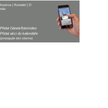
Inzerce
|
Kontakt
|
O
nás
Přidat článek/foto/video
Přidat akci do kalendáře
(propagujte akci zdarma)