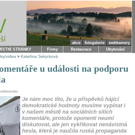
akce
fotogalerie
webkamery
MÍSTNÍ STRÁNKY
Firmy
Restaurace
Ubytování
tky/videa
>
Kateřina Sekyrková
omentáře u události na podporu
la
lovédvorsko
Je nám moc líto, že u příspěvků hájící
demokratické hodnoty musíme vypínat i
v našem městě na sociálních sítích
komentáře, protože oponenti neumí
diskutovat, ale jen vykřikovat nenávistná
hesla, která je naučila ruská propaganda