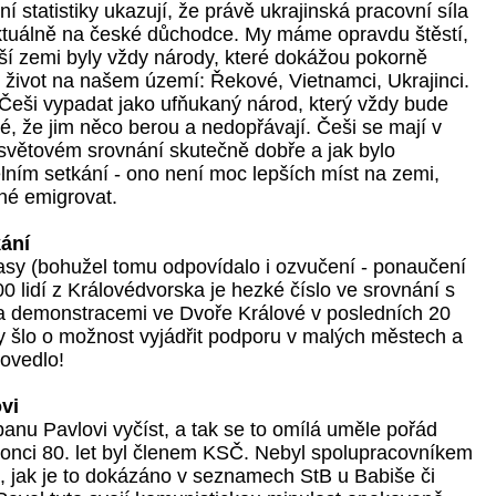
ní statistiky ukazují, že právě ukrajinská pracovní síla 
tuálně na české důchodce. My máme opravdu štěstí, 
ší zemi byly vždy národy, které dokážou pokorně 
 život na našem území: Řekové, Vietnamci, Ukrajinci. 
ši vypadat jako ufňukaný národ, který vždy bude 
, že jim něco berou a nedopřávají. Češi se mají v 
světovém srovnání skutečně dobře a jak bylo 
ním setkání - ono není moc lepších míst na zemi, 
é emigrovat. 
kání
sy (bohužel tomu odpovídalo i ozvučení - ponaučení 
00 lidí z Královédvorska je hezké číslo ve srovnání s 
 a demonstracemi ve Dvoře Králové v posledních 20 
y šlo o možnost vyjádřit podporu v malých městech a 
povedlo! 
vi
panu Pavlovi vyčíst, a tak se to omílá uměle pořád 
onci 80. let byl členem KSČ. Nebyl
spolupracovníkem
m,
jak je to dokázáno v seznamech StB u Babiše či 