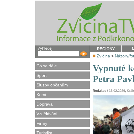
Vyhledej
REGIONY
Zvičina
>
Názory/fo
Vypnuté k
Co se děje
Sport
Petra Pav
Služby občanům
Redakce
/ 16.02.2026, Krá
Krimi
Doprava
Vzdělávání
Firmy
Turistika