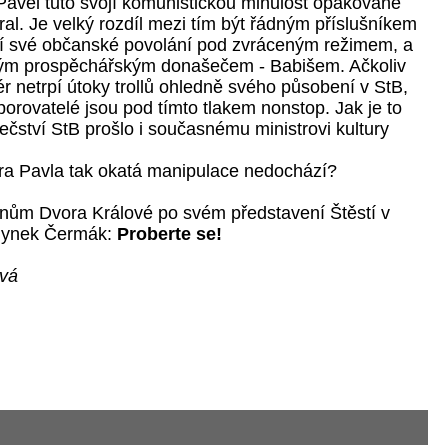
Pavel tuto svojí komunistickou minulost opakovaně 
íral. Je velký rozdíl mezi tím být řádným příslušníkem 
ní své občanské povolání pod zvráceným režimem, a 
ým prospěchářským donašečem - Babišem. Ačkoliv 
r netrpí útoky trollů ohledně svého působení v StB, 
orovatelé jsou pod tímto tlakem nonstop. Jak je to 
ství StB prošlo i současnému ministrovi kultury 
tra Pavla tak okatá manipulace nedochází? 
nům Dvora Králové po svém představení Štěstí v 
ynek Čermák: 
Proberte se!
ová