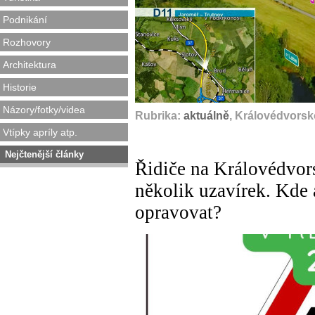
Podnikání
Rozhovory
Architektura
Historie
Názory/fotky/videa
Rubrika:
aktuálně
, Královédvorsk
Vtípky apríly atp.
Nejčtenější články
Řidiče na Královédvor
několik uzavírek. Kde 
opravovat?