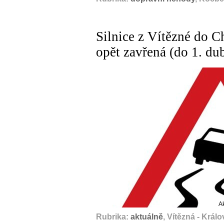
Silnice z Vítězné do Ch
opět zavřená (do 1. du
A
Rubrika:
aktuálně
, Vítězná - Krá