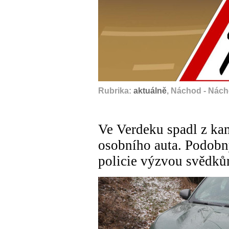
Rubrika:
aktuálně
, Náchod - Nác
Ve Verdeku spadl z kam
osobního auta. Podobný
policie výzvou svědk