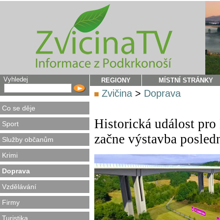
Vyhledej
REGIONY
MÍSTNÍ STRÁNKY
Zvičina
>
Doprava
Co se děje
Historická událost pr
Sport
začne výstavba posled
Služby občanům
Krimi
Doprava
Vzdělávání
Firmy
Turistika