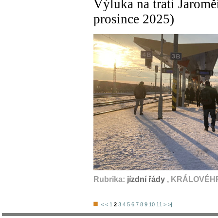
Výluka na trati Jaromě
prosince 2025)
Rubrika:
jízdní řády
, KRÁLOVÉHR
|<
<
1
2
3
4
5
6
7
8
9
10
11
>
>|