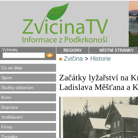
Vyhledej
REGIONY
MÍSTNÍ STRÁNKY
Zvičina
>
Historie
Co se děje
Začátky lyžařství na 
Sport
Ladislava Měšťana a K
Služby občanům
Krimi
Doprava
Vzdělávání
Firmy
Turistika