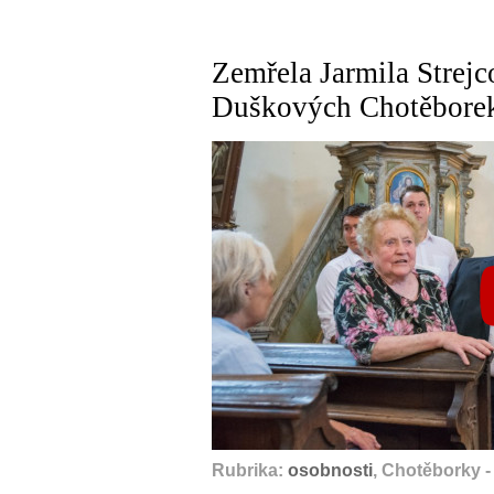
Zemřela Jarmila Strejc
Duškových Chotěborek 
Rubrika:
osobnosti
, Chotěborky - 