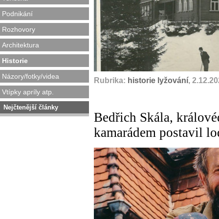
Podnikání
Rozhovory
Architektura
Historie
Názory/fotky/videa
Rubrika:
historie lyžování
, 2.12.2
Vtípky apríly atp.
Nejčtenější články
Bedřich Skála, králové
kamarádem postavil lo