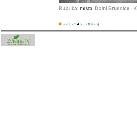
Rubrika:
místa
, Dolní Brusnice - 
|<
<
1
2
3
4
5
6
7
8
9
>
>|