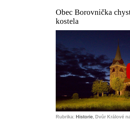
Obec Borovnička chys
kostela
Rubrika:
Historie
, Dvůr Králové n