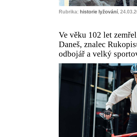
Rubrika:
historie lyžování
, 24.03.
Ve věku 102 let zemře
Daneš, znalec Rukopisů
odbojář a velký sporto