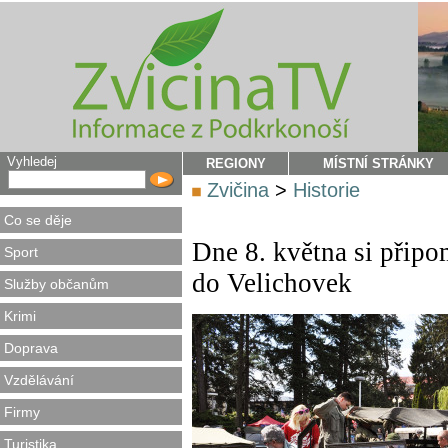
Vyhledej
REGIONY
MÍSTNÍ STRÁNKY
Zvičina
>
Historie
Co se děje
Dne 8. května si přip
Sport
do Velichovek
Služby občanům
Krimi
Doprava
Vzdělávání
Firmy
Turistika