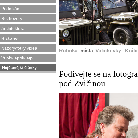
Podnikání
Rozhovory
Architektura
Historie
A
Názory/fotky/videa
Rubrika:
místa
, Velichovky - Krá
Vtípky apríly atp.
Nejčtenější články
Podívejte se na fotogr
pod Zvičinou