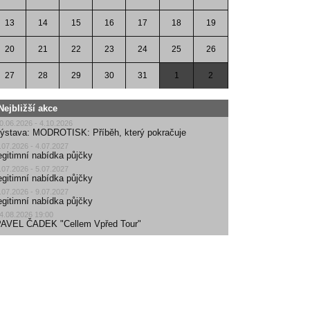
13
14
15
16
17
18
19
20
21
22
23
24
25
26
27
28
29
30
31
1
2
Nejbližší akce
0.06.2026 - 4.10.2026
ýstava: MODROTISK: Příběh, který pokračuje
.07.2026 - 4.07.2027
egitimní nabídka půjčky
.07.2026 - 5.07.2027
egitimní nabídka půjčky
.07.2026 - 9.07.2027
egitimní nabídka půjčky
4.08.2026 19:00
AVEL ČADEK "Cellem Vpřed Tour"