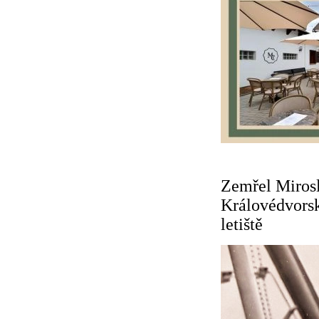
Zemřel Mirosl
Královédvorsku
letiště