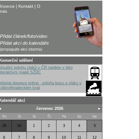
Inzerce
|
Kontakt
|
O
nás
Přidat článek/foto/video
Přidat akci do kalendáře
(propagujte akci zdarma)
Komerční sdělení
ktuální polohu vlaků v ČR najdete v této
nteraktivní mapě SŽDC
eřejná doprava online - poloha busu a vlaku v
rálovéhradeckém kraji
Kalendář akcí
červenec 2026
Po
Út
St
Čt
Pá
So
Ne
29
30
1
2
3
4
5
6
7
8
9
10
11
12