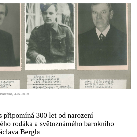
dvorsko, 3.07.2019
s připomíná 300 let od narození
kého rodáka a světoznámého barokního
áclava Bergla