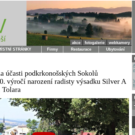
akce
fotogalerie
webkamery
MÍSTNÍ STRÁNKY
Firmy
Restaurace
Ubytování
A
i
za účasti podkrkonošských Sokolů
0. výročí narození radisty výsadku Silver A
V
K
 Tolara