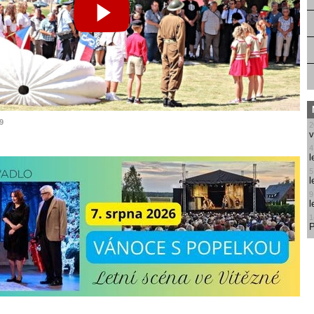
19
2
v
4
l
5
l
9
l
1
P