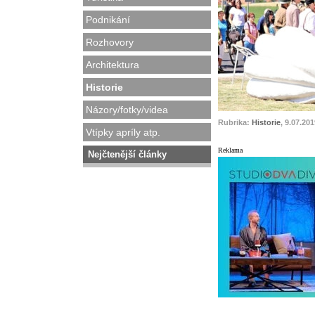
Podnikání
Rozhovory
Architektura
Historie
Názory/fotky/videa
Rubrika:
Historie
, 9.07.20
Vtípky apríly atp.
Reklama
Nejčtenější články