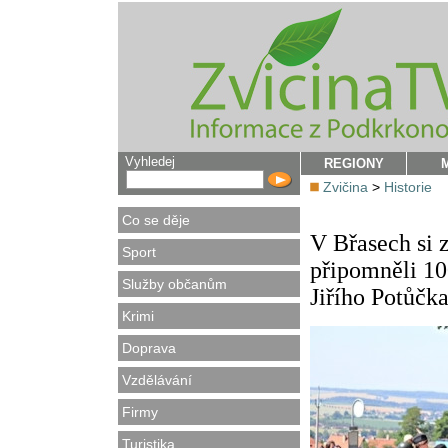
Vyhledej
REGIONY
Zvičina
>
Historie
Co se děje
V Břasech si 
Sport
připomněli 10
Služby občanům
Jiřího Potůčka
Krimi
Doprava
Vzdělávání
Firmy
Turistika