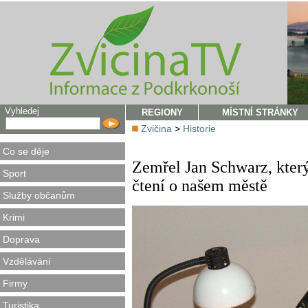
Vyhledej
REGIONY
MÍSTNÍ STRÁNKY
Zvičina
>
Historie
Co se děje
Zemřel Jan Schwarz, který
Sport
čtení o našem městě
Služby občanům
Krimi
Doprava
Vzdělávání
Firmy
Turistika