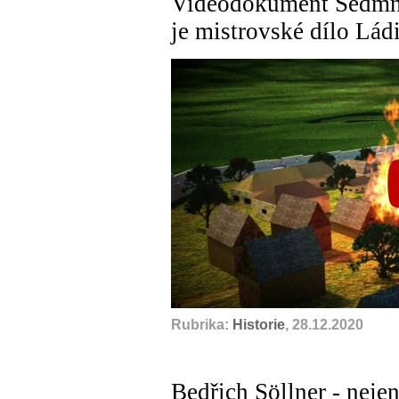
Videodokument Sedmná
je mistrovské dílo Lád
Rubrika:
Historie
, 28.12.2020
Bedřich Söllner - nej