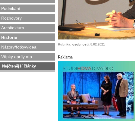
Podnikání
Rozhovory
Architektura
Historie
Rubrika:
osobnosti
, 8.02.2021
Názory/fotky/videa
Vtípky apríly atp.
Reklama
Nejčtenější články