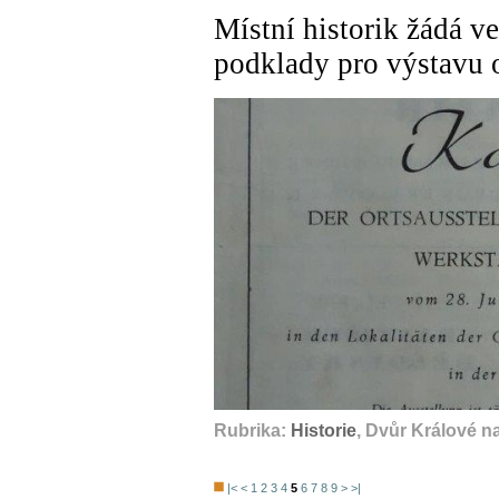
Místní historik žádá ve
podklady pro výstavu 
Rubrika:
Historie
, Dvůr Králové n
|<
<
1
2
3
4
5
6
7
8
9
>
>|