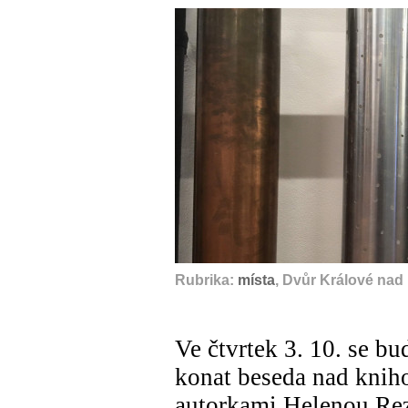
Rubrika:
místa
, Dvůr Králové nad
Ve čtvrtek 3. 10. se b
konat beseda nad knih
autorkami Helenou Re