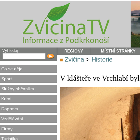
Vyhledej
REGIONY
MÍSTNÍ STRÁNKY
Zvičina
>
Historie
Co se děje
V klášteře ve Vrchlabí by
Sport
Služby občanům
Krimi
Doprava
Vzdělávání
Firmy
Turistika