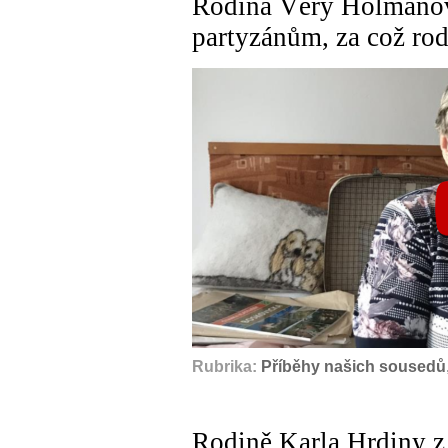
Rodina Věry Holmanov
partyzánům, za což rod
Rubrika:
Příběhy našich sousedů
Rodině Karla Hrdiny z