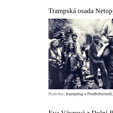
Trampská osada Netopý
Rubrika:
tramping v Podkrkonoší
Eva Vávrová z Dolní Br