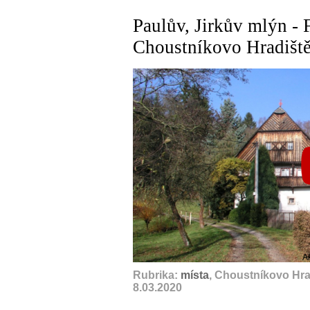
Paulův, Jirkův mlýn - 
Choustníkovo Hradišt
A
Rubrika:
místa
, Choustníkovo Hra
8.03.2020