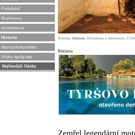
Podnikání
Rozhovory
Architektura
Historie
Rubrika:
Historie
, Vrchlabsko a Jilemnicko, 17.04
Názory/fotky/videa
Reklama
Vtípky apríly atp.
Nejčtenější články
Zemřel legendární mo