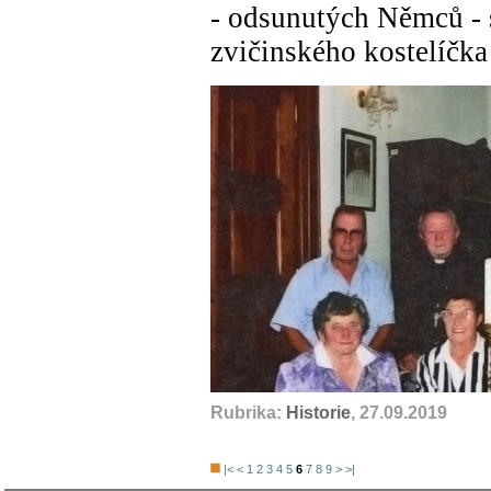
- odsunutých Němců - s
zvičinského kostelíčka
Rubrika:
Historie
, 27.09.2019
|<
<
1
2
3
4
5
6
7
8
9
>
>|