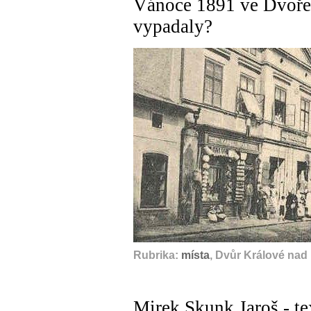
Vánoce 1891 ve Dvoře 
vypadaly?
Rubrika:
místa
, Dvůr Králové nad
Mirek Skunk Jaroš - te