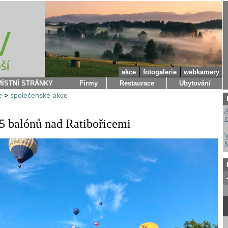
akce
fotogalerie
webkamery
MÍSTNÍ STRÁNKY
Firmy
Restaurace
Ubytování
e
>
společenské akce
A
i
25 balónů nad Ratibořicemi
V
K