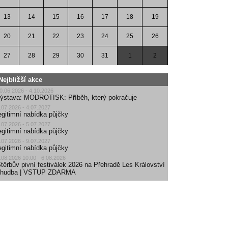
13
14
15
16
17
18
19
20
21
22
23
24
25
26
27
28
29
30
31
1
2
Nejbližší akce
0.06.2026 - 4.10.2026
ýstava: MODROTISK: Příběh, který pokračuje
.07.2026 - 4.07.2027
egitimní nabídka půjčky
.07.2026 - 5.07.2027
egitimní nabídka půjčky
.07.2026 - 9.07.2027
egitimní nabídka půjčky
.08.2026 10:00 - 6.08.2026
těrbův pivní festiválek 2026 na Přehradě Les Království
| hudba | VSTUP ZDARMA