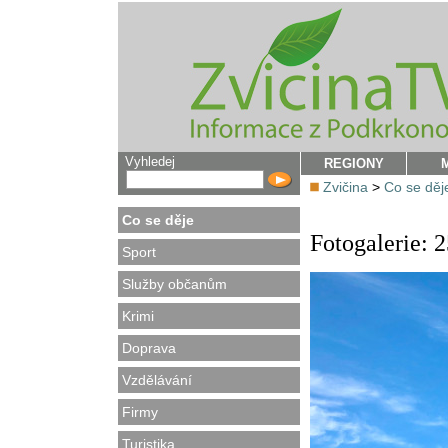
Vyhledej
REGIONY
Zvičina
>
Co se děj
Co se děje
Fotogalerie: 
Sport
Služby občanům
Krimi
Doprava
Vzdělávání
Firmy
Turistika