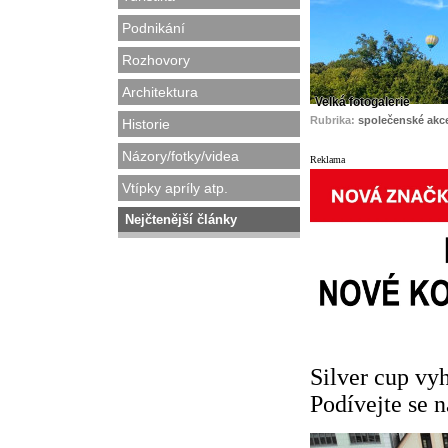
Podnikání
Rozhovory
Architektura
Velká fotogalerie
Rubrika:
společenské akc
Historie
Názory/fotky/videa
Reklama
Vtípky apríly atp.
Nejčtenější články
Silver cup vy
Podívejte se 