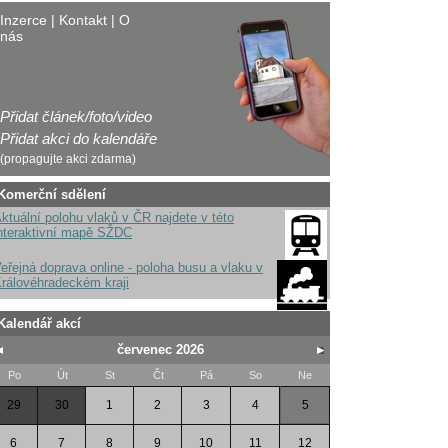
Inzerce
|
Kontakt
|
O
nás
Přidat článek/foto/video
Přidat akci do kalendáře
(propagujte akci zdarma)
Komerční sdělení
ktuální polohu vlaků v ČR najdete v této
nteraktivní mapě SŽDC
eřejná doprava online - poloha busu a vlaku v
rálovéhradeckém kraji
Kalendář akcí
červenec 2026
Po
Út
St
Čt
Pá
So
Ne
29
30
1
2
3
4
5
6
7
8
9
10
11
12