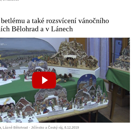
 betlému a také rozsvícení vánočního
ích Bělohrad a v Lánech
e
, Lázně Bělohrad - Jičínsko a Český ráj, 8.12.2019