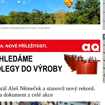
e
, KRÁLOVÉHRADECKÝ KRAJ, 4.09.2020
2
v
4
l
5
l
9
l
6
Š
hrál Aleš Němeček a stanovil nový rekord.
na dokument z celé akce