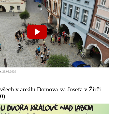
e
, 26.08.2020
 všech v areálu Domova sv. Josefa v Žirči
20)