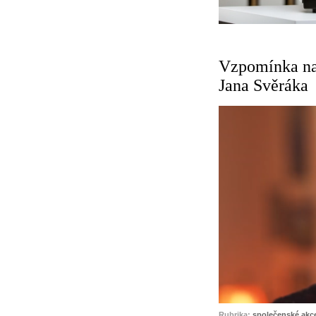
Vzpomínka na
Jana Svěráka
Rubrika:
společenské akc