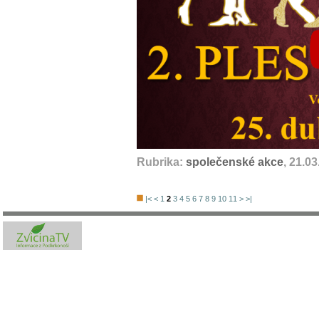
Rubrika:
společenské akce
, 21.0
|<
<
1
2
3
4
5
6
7
8
9
10
11
>
>|