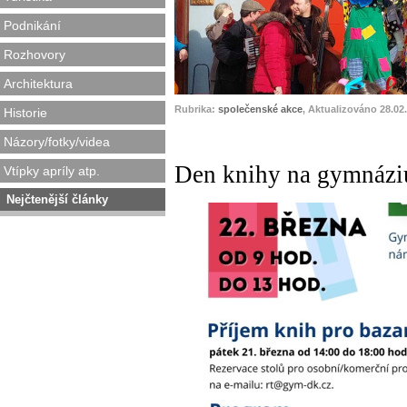
Podnikání
Rozhovory
Architektura
A
Rubrika:
společenské akce
, Aktualizováno 28.02
Historie
Názory/fotky/videa
Den knihy na gymnáziu
Vtípky apríly atp.
Nejčtenější články