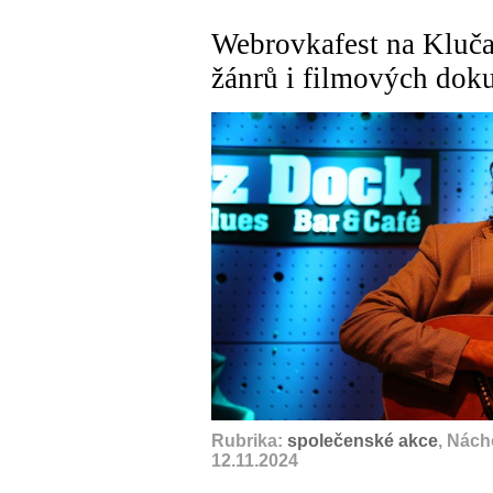
Webrovkafest na Kluča
žánrů i filmových dok
A
Rubrika:
společenské akce
, Nác
12.11.2024