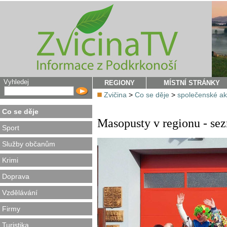
Vyhledej
REGIONY
MÍSTNÍ STRÁNKY
Zvičina
>
Co se děje
>
společenské a
Co se děje
Masopusty v regionu - se
Sport
Služby občanům
Krimi
Doprava
Vzdělávání
Firmy
Turistika