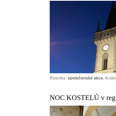
A
Rubrika:
společenské akce
, Král
NOC KOSTELŮ v regi