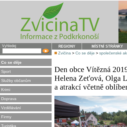
Vyhledej
REGIONY
MÍSTNÍ STRÁNKY
Zvičina
>
Co se děje
>
společenské a
Co se děje
Den obce Vítězná 2019
Sport
Helena Zeťová, Olga L
Služby občanům
a atrakcí včetně oblíbe
Krimi
Doprava
Vzdělávání
Firmy
Turistika