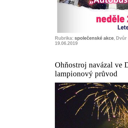
Rubrika:
společenské akce
, Dvůr
19.06.2019
Ohňostroj navázal ve 
lampionový průvod