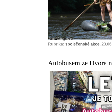
Velká fotogalerie
Rubrika:
společenské akce
, 23.0
Autobusem ze Dvora na