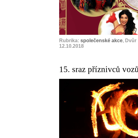
Rubrika:
společenské akce
, Dvůr
12.10.2018
15. sraz příznivců vo