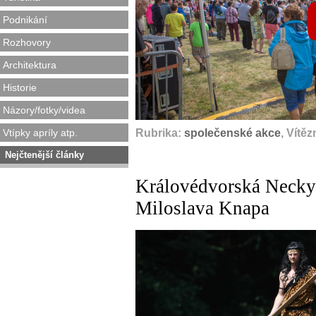
Podnikání
Rozhovory
Architektura
Historie
Názory/fotky/videa
Vtípky apríly atp.
Rubrika:
společenské akce
, Vítě
Nejčtenější články
Královédvorská Necky
Miloslava Knapa