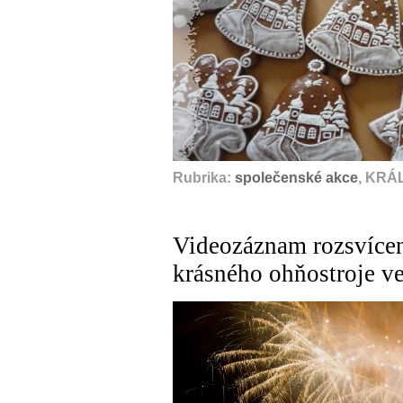
Rubrika:
společenské akce
, KRÁ
Videozáznam rozsvícen
krásného ohňostroje v