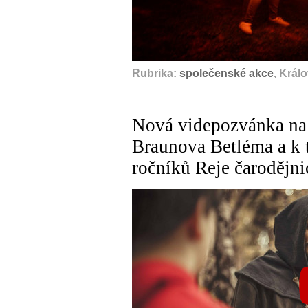
Rubrika:
společenské akce
, Král
Nová videpozvánka na 
Braunova Betléma a k t
ročníků Reje čarodějni