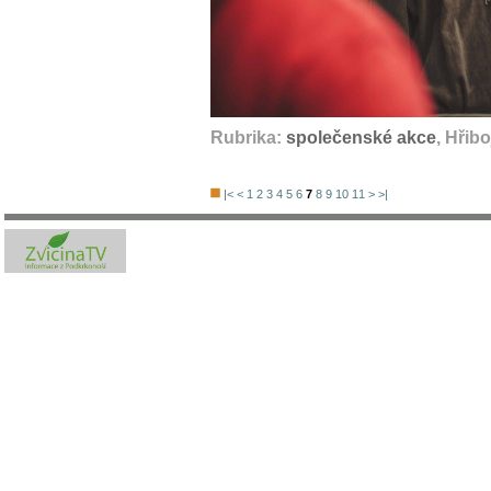
Rubrika:
společenské akce
, Hřib
|<
<
1
2
3
4
5
6
7
8
9
10
11
>
>|