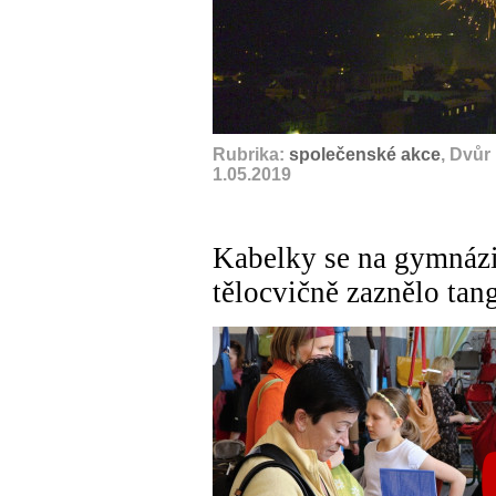
Rubrika:
společenské akce
, Dvůr
1.05.2019
Kabelky se na gymnázi
tělocvičně zaznělo tan