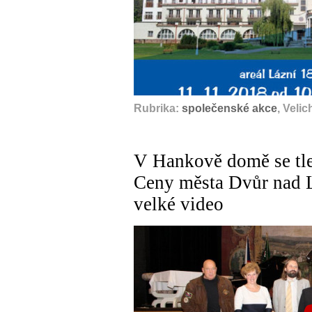
Rubrika:
společenské akce
, Veli
V Hankově domě se tl
Ceny města Dvůr nad L
velké video