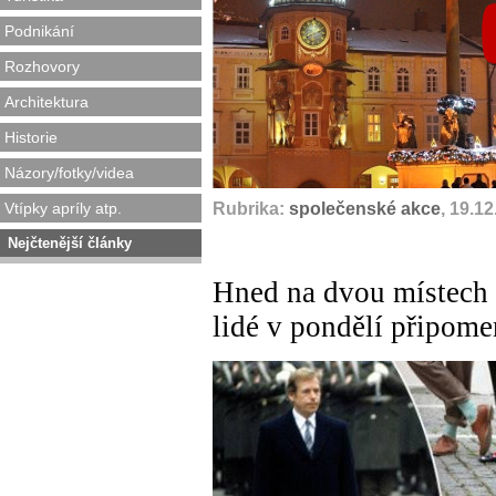
Podnikání
Rozhovory
Architektura
Historie
Názory/fotky/videa
Vtípky apríly atp.
Rubrika:
společenské akce
, 19.1
Nejčtenější články
Hned na dvou místech
lidé v pondělí připom