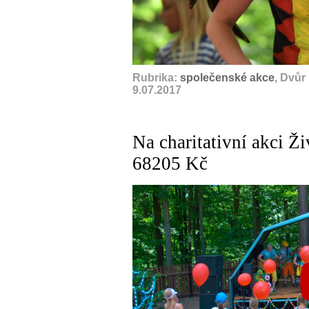
Rubrika:
společenské akce
, Dvůr
9.07.2017
Na charitativní akci Ž
68205 Kč