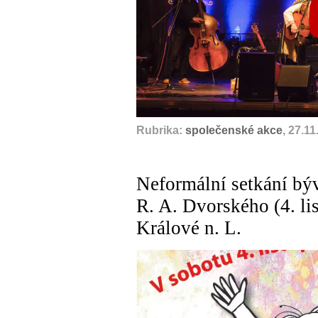
Rubrika:
společenské akce
, 27.1
Neformální setkání bý
R. A. Dvorského (4. l
Králové n. L.