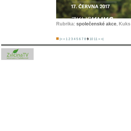
Rubrika:
společenské akce
, Kuks
|<
<
1
2
3
4
5
6
7
8
9
10
11
>
>|