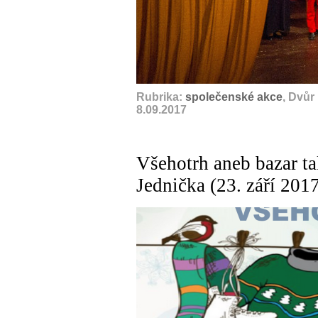
Rubrika:
společenské akce
, Dvůr
8.09.2017
Všehotrh aneb bazar t
Jednička (23. září 201