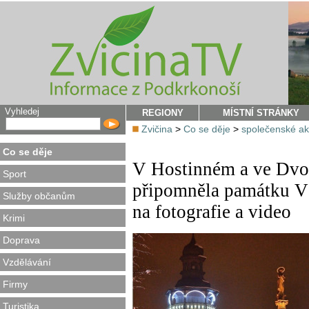
Vyhledej
REGIONY
MÍSTNÍ STRÁNKY
Zvičina
>
Co se děje
>
společenské a
Co se děje
V Hostinném a ve Dvoř
Sport
připomněla památku Vá
Služby občanům
na fotografie a video
Krimi
Doprava
Vzdělávání
Firmy
Turistika