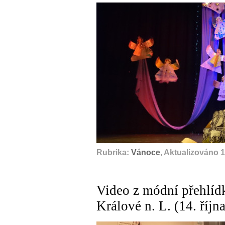
A
Rubrika:
Vánoce
, Aktualizováno 
Video z módní přehlíd
Králové n. L. (14. říjn