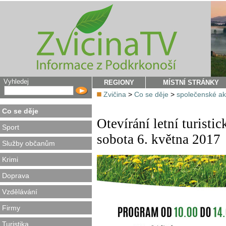
Vyhledej
REGIONY
MÍSTNÍ STRÁNKY
Zvičina
>
Co se děje
>
společenské a
Co se děje
Otevírání letní turisti
Sport
sobota 6. května 2017
Služby občanům
Krimi
Doprava
Vzdělávání
Firmy
Turistika