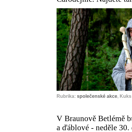
Rubrika:
společenské akce
, Kuks
V Braunově Betlémě bu
a ďáblové - neděle 30