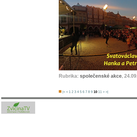
Rubrika:
společenské akce
, 24.0
|<
<
1
2
3
4
5
6
7
8
9
10
11
>
>|