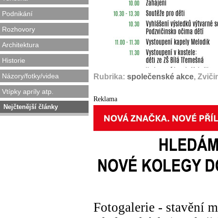
Podnikání
Rozhovory
Architektura
Historie
Názory/fotky/videa
Rubrika:
společenské akce
, Zvič
Vtípky apríly atp.
Reklama
Nejčtenější články
Fotogalerie - stavění m