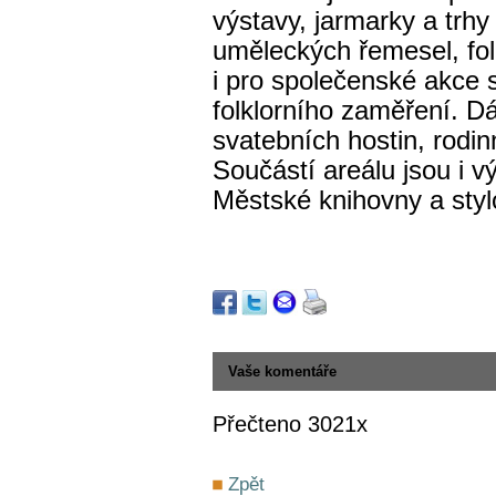
výstavy, jarmarky a trhy
uměleckých řemesel, folk
i pro společenské akc
folklorního zaměření. Dá
svatebních hostin, rodin
Součástí areálu jsou i v
Městské knihovny a sty
Vaše komentáře
Přečteno 3021x
Zpět