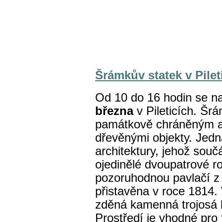
Šrámkův statek v Pilet
Od 10 do 16 hodin se na
března
v Pileticích. Šrá
památkově chráněným a
dřevěnými objekty. Jedn
architektury, jehož souč
ojedinělé dvoupatrové r
pozoruhodnou pavlačí z 
přistavěna v roce 1814.
zděná kamenná trojosá b
Prostředí je vhodné pro f