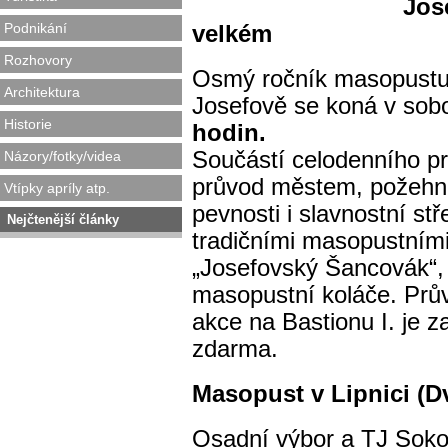
Jos
Podnikání
velkém
Rozhovory
Osmý ročník masopustu
Architektura
Josefově se koná v sob
Historie
hodin.
Součástí celodenního p
Názory/fotky/videa
průvod městem, požehná
Vtípky apríly atp.
pevnosti i slavnostní st
Nejčtenější články
tradičními masopustními
„Josefovský Šancovák“, 
masopustní koláče. Prů
akce na Bastionu I. je 
zdarma.
Masopust v Lipnici (D
Osadní výbor a TJ Soko