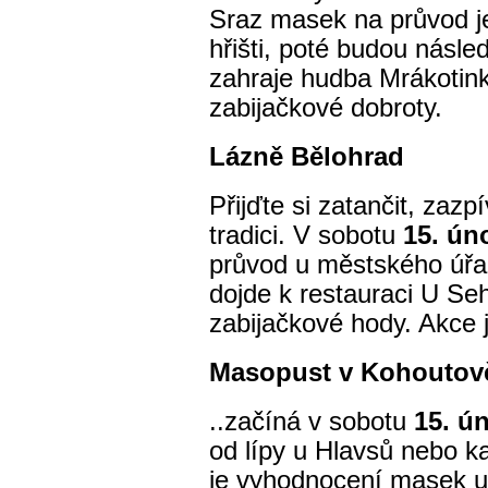
Sraz masek na průvod 
hřišti, poté budou násle
zahraje hudba Mrákotink
zabijačkové dobroty.
Lázně Bělohrad
Přijďte si zatančit, zazpí
tradici. V sobotu
15. ún
průvod u městského úřa
dojde k
restauraci U Se
zabijačkové hody. Akce
Masopust v Kohouto
..začíná v sobotu
15. ú
od lípy u Hlavsů nebo k
je vyhodnocení masek u