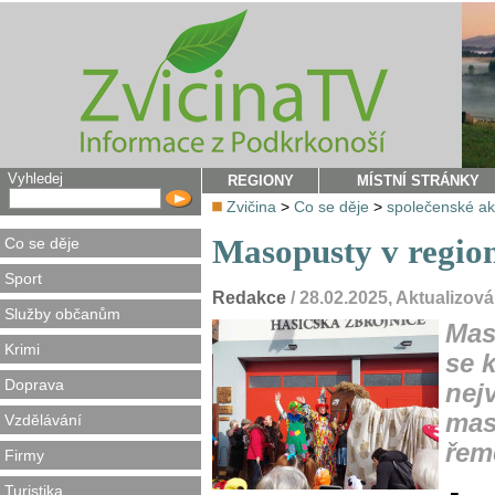
Vyhledej
REGIONY
MÍSTNÍ STRÁNKY
Zvičina
>
Co se děje
>
společenské a
Masopusty v region
Co se děje
Sport
Redakce
/ 28.02.2025, Aktualizov
Služby občanům
Mas
Krimi
se k
Doprava
nej
mas
Vzdělávání
řem
Firmy
Turistika