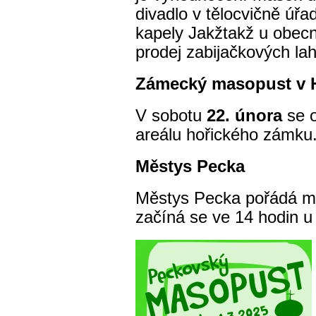
divadlo v tělocvičně úřa
kapely Jakžtakž u obecn
prodej zabijačkových la
Zámecký masopust v H
V sobotu
22. února
se 
areálu hořického zámku
Městys Pecka
Městys Pecka pořádá 
začíná se ve 14 hodin u