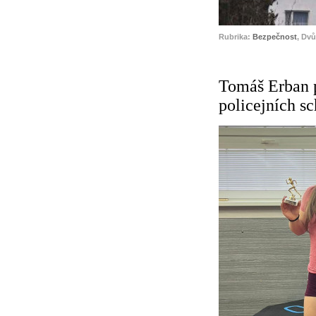
Rubrika:
Bezpečnost
, Dv
Tomáš Erban p
policejních s