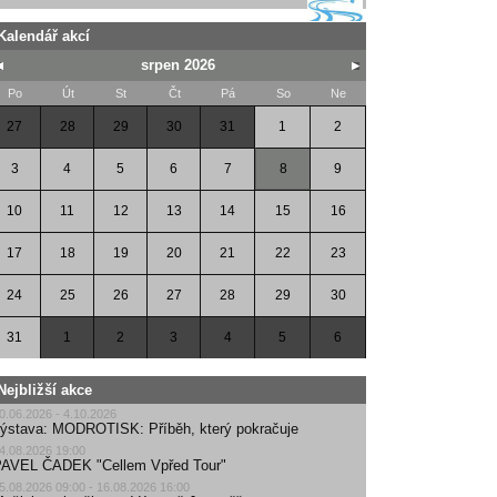
Kalendář akcí
srpen 2026
Po
Út
St
Čt
Pá
So
Ne
27
28
29
30
31
1
2
3
4
5
6
7
8
9
10
11
12
13
14
15
16
17
18
19
20
21
22
23
24
25
26
27
28
29
30
31
1
2
3
4
5
6
Nejbližší akce
0.06.2026 - 4.10.2026
ýstava: MODROTISK: Příběh, který pokračuje
4.08.2026 19:00
AVEL ČADEK "Cellem Vpřed Tour"
5.08.2026 09:00 - 16.08.2026 16:00