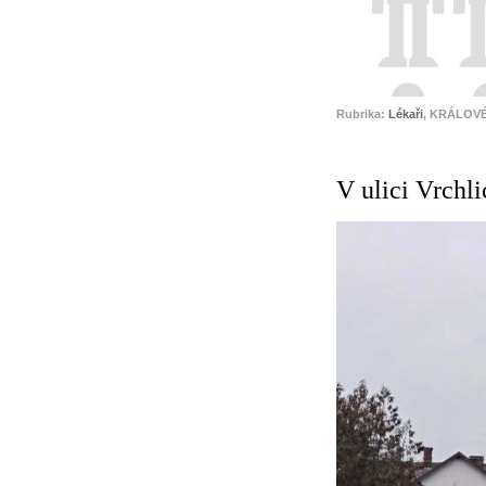
Rubrika:
Lékaři
, KRÁLOVÉ
V ulici Vrchl