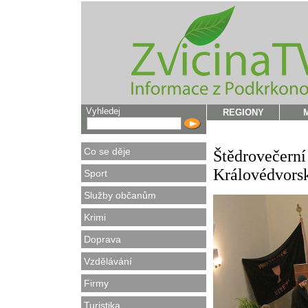
Vyhledej
REGIONY
Co se děje
Štědrovečerní 
Královédvors
Sport
Služby občanům
Krimi
Doprava
Vzdělávání
Firmy
Turistika