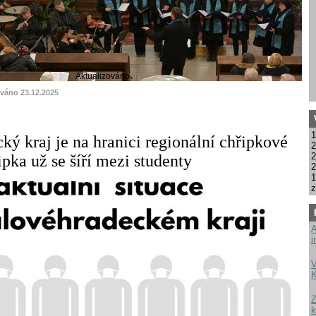
Aktualizováno
ováno 23.12.2025
1
ký kraj je na hranici regionální chřipkové
2
2
pka už se šíří mezi studenty
2
1
z
A
i
V
K
Z
k