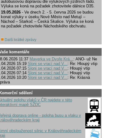
autobusovou dopravou dle výlukových jízdních řádů.
Výluka se koná na požadek zhotovitele dálnice D35.
19.05.2026
- Ve dnech 2. - 5. června 2026 se budou
konat výluky v úseku Nové Město nad Metují –
Náchod – Starkoč – Česká Skalice. Výluka se koná
na požadek zhotovitele Náchodského obchvatu.
Další krátké zprávy
Vaše komentáře
8.06.2026 11:37
Mayerka ve Dvoře Krá...
: ANO- už Ne
.04.2026 15:19
Sloni se vrací nad V...
: Re: Hloupý vtip
.04.2026 07:15
Sloni se vrací nad V...
: Hloupý vtip
.04.2026 07:14
Sloni se vrací nad V...
: Hloupý vtip
.04.2026 10:20
Sloni se vrací nad V...
: Re: Krásná
práva
Komerční sdělení
ktuální polohu vlaků v ČR najdete v této
nteraktivní mapě SŽDC
eřejná doprava online - poloha busu a vlaku v
rálovéhradeckém kraji
imní obslouženost silnic v Královéhradeckém
raji