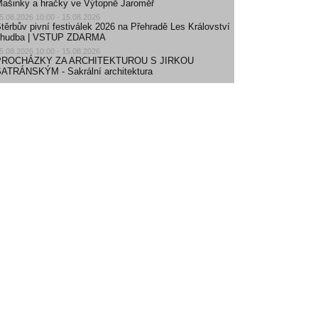
ašinky a hračky ve Výtopně Jaroměř
5.08.2026 10:00 - 15.08.2026
těrbův pivní festiválek 2026 na Přehradě Les Království
| hudba | VSTUP ZDARMA
5.08.2026 10:00 - 15.08.2026
PROCHÁZKY ZA ARCHITEKTUROU S JIRKOU
ATRÁNSKÝM - Sakrální architektura