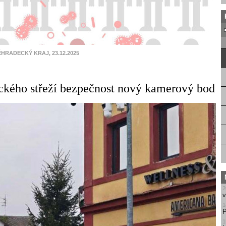
HRADECKÝ KRAJ, 23.12.2025
ického střeží bezpečnost nový kamerový bod
2
v
1
P
1