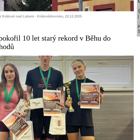
M
1
Š
ůr Králové nad Labem - Královédvorsko, 22.12.2025
1
S
okořil 10 let starý rekord v Běhu do
chodů