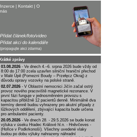
Inzerce
|
Kontakt
|
O
nás
Přidat článek/foto/video
Přidat akci do kalendáře
(propagujte akci zdarma)
Krátké zprávy
03.08.2026
- Ve dnech 4.–6. srpna 2026 bude vždy od
8:00 do 17:00 zcela uzavřen silniční hraniční přechod
v Malé Úpě (Pomezní Boudy – Przełęcz Okraj) z
důvodu opravy vozovky na polské straně.
02.07.2026
- V Oblastní nemocnici Jičín začal ostrý
provoz nového pracoviště magnetické rezonance. V
první fázi funguje v jednosměnném provozu s
kapacitou přibližně 12 pacientů denně. Minimálně dva
termíny denně budou vyhrazeny pro akutní případy z
lůžkových oddělení, zbývající kapacita bude určena
pro ambulantní pacienty.
20.05.2026
- Ve dnech 28. - 29.5.2026 se bude konat
výluka v úseku Hradec Králové hl.n. - Hněvčeves -
(Hořice v Podkrkonoší). Všechny uvedené vlaky
budou po dobu výluky nahrazeny náhradní