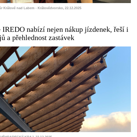
ůr Králové nad Labem - Královédvorsko, 22.12.2025
 IREDO nabízí nejen nákup jízdenek, řeší i
jů a přehlednost zastávek