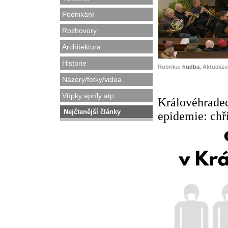
Podnikání
Rozhovory
Architektura
Historie
Rubrika:
hudba
, Aktualiz
Názory/fotky/videa
Vtípky apríly atp.
Královéhradec
Nejčtenější články
epidemie: chři