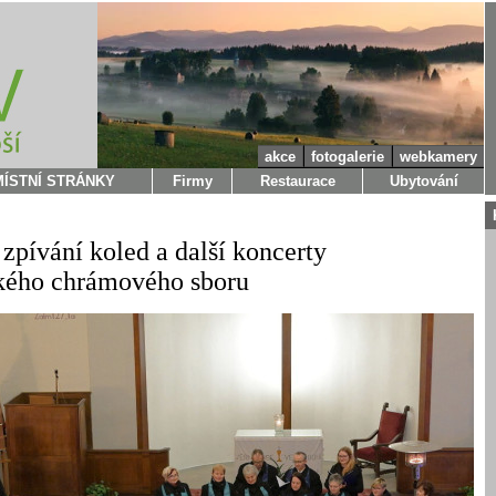
akce
fotogalerie
webkamery
MÍSTNÍ STRÁNKY
Firmy
Restaurace
Ubytování
zpívání koled a další koncerty
kého chrámového sboru