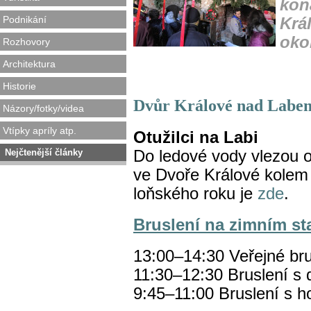
kon
Podnikání
Krá
okol
Rozhovory
Architektura
Historie
Dvůr Králové nad Labe
Názory/fotky/videa
Vtípky apríly atp.
Otužilci na Labi
Nejčtenější články
Do ledové vody vlezou otu
ve Dvoře Králové kolem 
loňského roku je
zde
.
Bruslení na zimním st
13:00–14:30 Veřejné br
11:30–12:30 Bruslení s
9:45–11:00 Bruslení s h