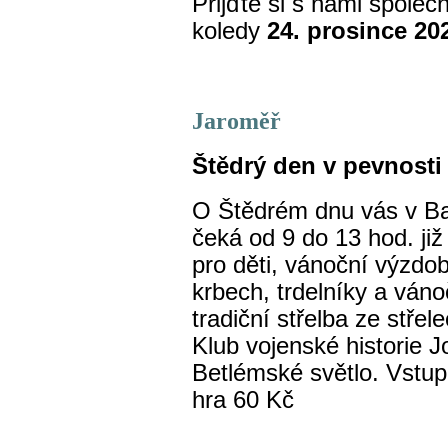
Přijďte si s námi společ
koledy
24. prosince 20
Jaroměř
Štědrý den v pevnosti
O Štědrém dnu vás v Bas
čeká od 9 do 13 hod. již 
pro děti, vánoční výzdo
krbech, trdelníky a ván
tradiční střelba ze střel
Klub vojenské historie J
Betlémské světlo. Vstup
hra 60 Kč