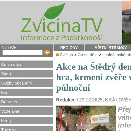
Vyhledej
REGIONY
MÍSTNÍ STRÁNKY
Zvičina
>
Co se děje
>
společenské a
Akce na Štědrý den
Co se děje
Sport
hra, krmení zvěře 
Služby občanům
půlnoční
Krimi
Redakce
/ 23.12.2025, KRÁLO
Doprava
Pře
Vzdělávání
ván
Firmy
inf
Turistika