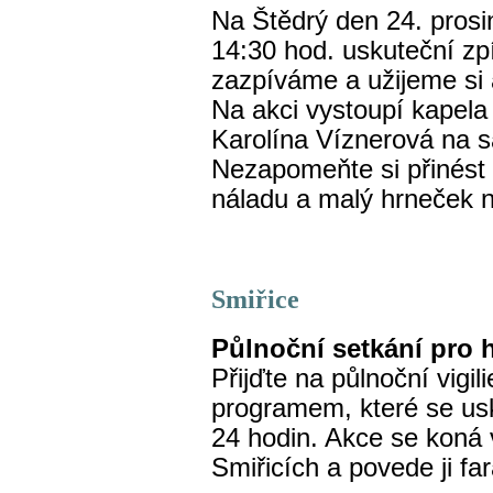
Na Štědrý den 24. pros
14:30 hod. uskuteční zp
zazpíváme a užijeme si
Na akci vystoupí kapela
Karolína Víznerová na s
Nezapomeňte si přinést 
náladu a malý hrneček 
Smiřice
Půlnoční setkání pro
Přijďte na půlnoční vig
programem, které se usk
24 hodin. Akce se koná 
Smiřicích a povede ji fa