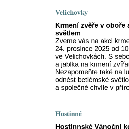
Velichovky
Krmení zvěře v oboře 
světlem
Zveme vás na akci krmen
24. prosince 2025 od 10
ve Velichovkách. S sebo
a jablka na krmení zvířat
Nezapomeňte také na luc
odnést betlémské světlo
a společné chvíle v přír
Hostinné
Hostinnské Vánoční k