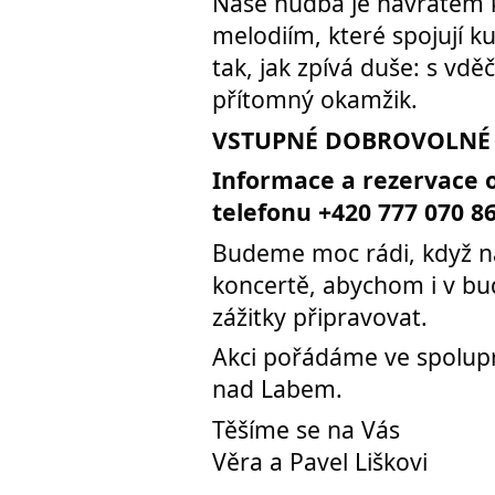
Naše hudba je návratem 
melodiím, které spojují ku
tak, jak zpívá duše: s vdě
přítomný okamžik.
VSTUPNÉ DOBROVOLNÉ
Informace a rezervace 
telefonu +420 777 070 8
Budeme moc rádi, když ná
koncertě, abychom i v bu
zážitky připravovat.
Akci pořádáme ve spolup
nad Labem.
Těšíme se na Vás
Věra a Pavel Liškovi