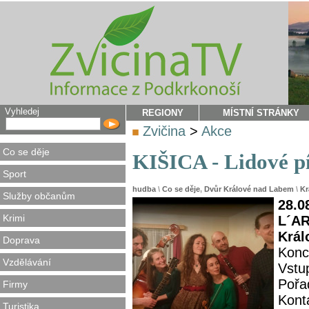
Vyhledej
REGIONY
MÍSTNÍ STRÁNKY
Zvičina
>
Akce
Co se děje
KIŠICA - Lidové pí
Sport
hudba
\
Co se děje
,
Dvůr Králové nad Labem
\
Kr
Služby občanům
28.0
Krimi
L´AR
Král
Doprava
Konc
Vzdělávání
Vstu
Pořa
Firmy
Kont
Turistika