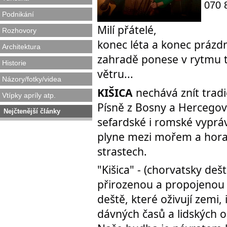
070 
Podnikání
Milí přátelé,
Rozhovory
konec léta a konec prázdn
Architektura
zahradě ponese v rytmu t
Historie
větru...
Názory/fotky/videa
KIŠICA
nechává znít tradi
Vtípky apríly atp.
Písně z Bosny a Hercegov
Nejčtenější články
sefardské i romské vyprávě
plyne mezi mořem a horam
strastech.
"Kišica" - (chorvatsky deš
přirozenou a propojenou 
deště, které oživují zemi, 
dávných časů a lidských 