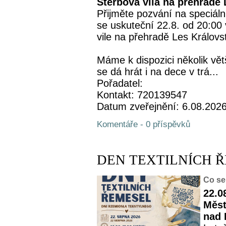
Štěrbova vila na přehradě 
Přijměte pozvání na speciáln
se uskuteční 22.8. od 20:00
vile na přehradě Les Královst
Máme k dispozici několik vět
se dá hrát i na dece v trá...
Pořadatel:
Kontakt: 720139547
Datum zveřejnění: 6.08.202
Komentáře - 0 příspěvků
DEN TEXTILNÍCH 
Co se
22.0
Měst
nad 