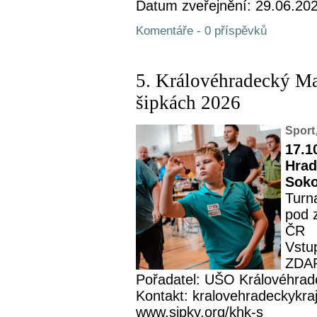
Datum zveřejnění: 29.06.20
Komentáře - 0 příspěvků
5. Královéhradecký M
šipkách 2026
Sport
17.1
Hrad
Soko
Turn
pod 
ČR
Vstup
ZDA
Pořadatel: UŠO Královéhrad
Kontakt: kralovehradeckykra
www.sipky.org/khk-s