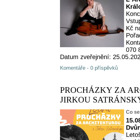
Král
Konc
Vstup
Kč n
Pořa
Kont
070 
Datum zveřejnění: 25.05.20
Komentáře - 0 příspěvků
PROCHÁZKY ZA AR
JIRKOU SATRÁNSKÝM -
Co se
15.0
Dvůr
Leto