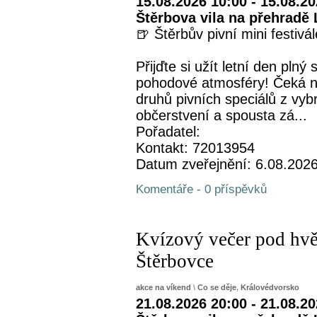
15.08.2026 10:00 - 15.08.2
Štěrbova vila na přehradě 
🍺 Štěrbův pivní mini festivá
Přijďte si užít letní den plný
pohodové atmosféry! Čeká n
druhů pivních speciálů z vyb
občerstvení a spousta zá...
Pořadatel:
Kontakt: 72013954
Datum zveřejnění: 6.08.202
Komentáře - 0 příspěvků
Kvízový večer pod hvěz
Štěrbovce
akce na víkend
\
Co se děje
,
Královédvorsko
21.08.2026 20:00 - 21.08.2