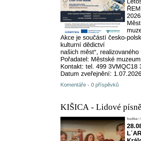
Leto
ŘEME
2026
Měst
muze
Akce je součástí česko-pols
kulturní dědictví
našich měst“, realizovaného 
Pořadatel: Městské muzeum
Kontakt: tel. 499 3VMQC18
Datum zveřejnění: 1.07.202
Komentáře - 0 příspěvků
KIŠICA - Lidové písně
hudba
\
28.0
L´AR
Král