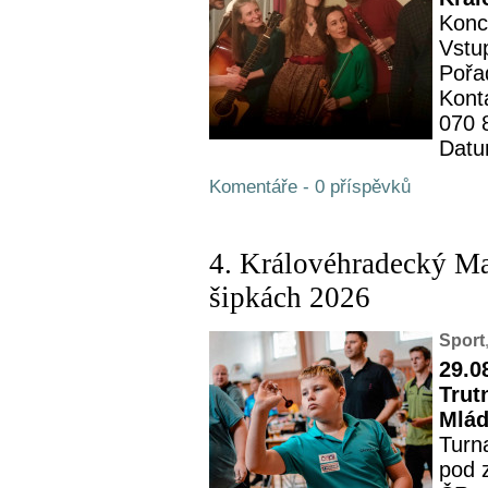
Konc
Vstu
Pořa
Kont
070 
Datu
Komentáře - 0 příspěvků
4. Královéhradecký M
šipkách 2026
Sport
29.0
Trut
Mlád
Turn
pod 