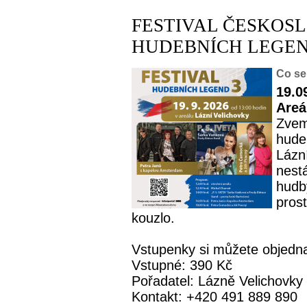
FESTIVAL ČESKOS
HUDEBNÍCH LEGEND
Co se
19.0
Areá
Zvem
hude
Lázní
nest
hudby
pros
kouzlo.
Vstupenky si můžete objednat
Vstupné: 390 Kč
Pořadatel: Lázně Velichovky
Kontakt: +420 491 889 890