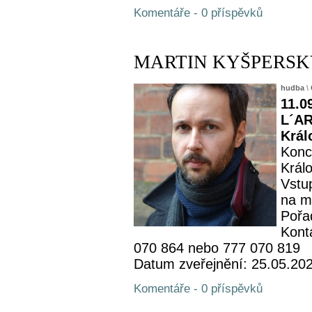
Komentáře - 0 příspěvků
MARTIN KYŠPERSKÝ -
hudba
\
11.0
L´AR
Král
Konc
Král
Vstu
na m
Pořa
Kont
070 864 nebo 777 070 819
Datum zveřejnění: 25.05.20
Komentáře - 0 příspěvků