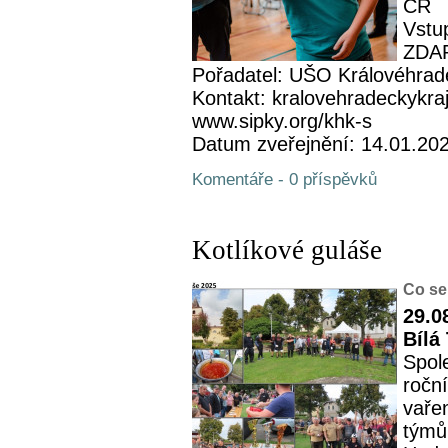
ČR
Vstup
ZDA
Pořadatel: UŠO Královéhrad
Kontakt: kralovehradeckykra
www.sipky.org/khk-s
Datum zveřejnění: 14.01.20
Komentáře - 0 příspěvků
Kotlíkové guláše
Co se
29.0
Bílá
Spol
roční
vaře
týmů 