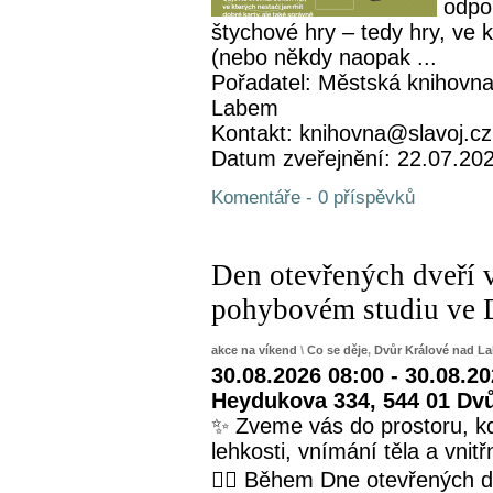
odpo
štychové hry – tedy hry, ve 
(nebo někdy naopak ...
Pořadatel: Městská knihovna
Labem
Kontakt: knihovna@slavoj.cz
Datum zveřejnění: 22.07.20
Komentáře - 0 příspěvků
Den otevřených dveří 
pohybovém studiu ve 
akce na víkend
\
Co se děje
,
Dvůr Králové nad L
30.08.2026 08:00 - 30.08.2
Heydukova 334, 544 01 Dv
✨ Zveme vás do prostoru, kd
lehkosti, vnímání těla a vnit
🧘‍♀️ Během Dne otevřených 