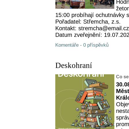
Hodn
žeto
15:00 probíhají ochutnávky s
Pořadatel: Střemcha, z.s.
Kontakt: stremcha@email.cz
Datum zveřejnění: 19.07.20
Komentáře - 0 příspěvků
Deskohraní
Co se
30.0
Měst
Král
Objev
nesta
sprá
prom