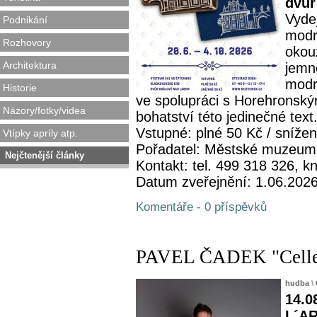
dvůr
Vydej
Podnikání
modro
Rozhovory
okou
Architektura
jemno
modr
Historie
ve spolupráci s Horehronsk
Názory/fotky/videa
bohatství této jedinečné text.
Vstupné: plné 50 Kč / sníže
Vtípky apríly atp.
Pořadatel: Městské muzeum
Nejčtenější články
Kontakt: tel. 499 318 326,
Datum zveřejnění: 1.06.202
Komentáře - 0 příspěvků
PAVEL ČADEK "Celle
hudba
\
14.0
L´AR