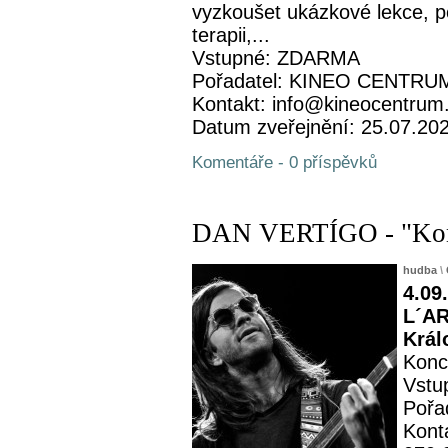
vyzkoušet ukázkové lekce, p
terapii,...
Vstupné: ZDARMA
Pořadatel: KINEO CENTRUM 
Kontakt: info@kineocentrum
Datum zveřejnění: 25.07.20
Komentáře - 0 příspěvků
DAN VERTÍGO - "Konce
hudba
\
4.09
L´AR
Král
Konc
Vstu
Pořa
Kont