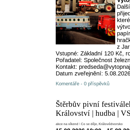
Výto
Další
přije
které
výtv
papí
hrač
z Ja
Vstupné: Základní 120 Kč, r
Pořadatel: Společnost železn
Kontakt: predseda@vytopna
Datum zveřejnění: 5.08.202
Komentáře - 0 příspěvků
Štěrbův pivní festivál
Království | hudba 
akce na víkend
\
Co se děje
,
Královédvorsko