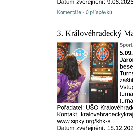
Datum zveřejnění: 9.06.202
Komentáře - 0 příspěvků
3. Královéhradecký M
Sport
5.09
Jaro
bese
Turn
zášt
Vstu
turn
turna
Pořadatel: UŠO Královéhrad
Kontakt: kralovehradeckykra
www.sipky.org/khk-s
Datum zveřejnění: 18.12.20