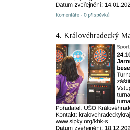
Datum zveřejnění: 14.01.20
Komentáře - 0 příspěvků
4. Královéhradecký M
Sport
24.1
Jaro
bese
Turn
zášt
Vstu
turn
turna
Pořadatel: UŠO Královéhrad
Kontakt: kralovehradeckykra
www.sipky.org/khk-s
Datum zveřejnění: 18.12.20