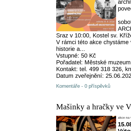
archi
pove
sobo
ARC
Sraz v 10:00, Kostel sv. Kříž
V rámci této akce chystáme 
historie a...
Vstupné: 50 Kč
Pořadatel: Městské muzeum
Kontakt: tel. 499 318 326,
Datum zveřejnění: 25.06.20
Komentáře - 0 příspěvků
Mašinky a hračky ve 
akce na 
15.0