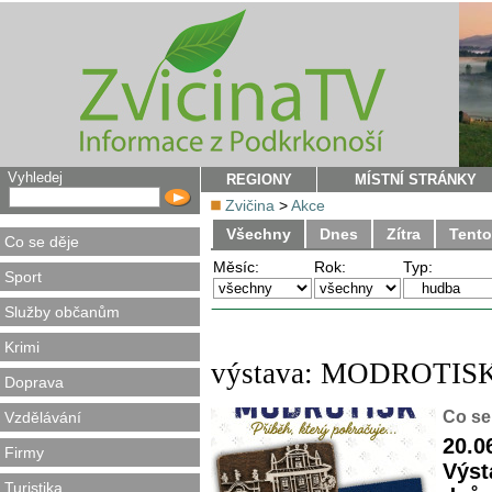
Vyhledej
REGIONY
MÍSTNÍ STRÁNKY
Zvičina
>
Akce
Všechny
Dnes
Zítra
Tento
Co se děje
Měsíc:
Rok:
Typ:
Sport
Služby občanům
Krimi
výstava: MODROTISK: 
Doprava
Co se
Vzdělávání
20.0
Firmy
Výst
Turistika