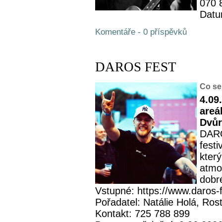
070 
Datu
Komentáře - 0 příspěvků
DAROS FEST
Co se
4.09
areá
Dvůr
DARO
fest
kter
atmos
dobré
Vstupné: https://www.daros-f
Pořadatel: Natálie Holá, Rost
Kontakt: 725 788 899