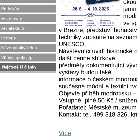
okou
jemno
Podnikání
modr
Rozhovory
ve s
Architektura
v Brezne, představí bohatství
techniky zapsané na seznam
Historie
UNESCO.
Názory/fotky/videa
Návštěvníci uvidí historické 
další cenné sbírkové
Vtípky apríly atp.
předměty dokumentující vývoj
Nejčtenější články
výstavy budou také
informace o českém modrotis
současné módní a textilní tv
Objevte příběh modrotisku – t
Vstupné: plné 50 Kč / sníže
Pořadatel: Městské muzeum
Kontakt: tel. 499 318 326,
Více