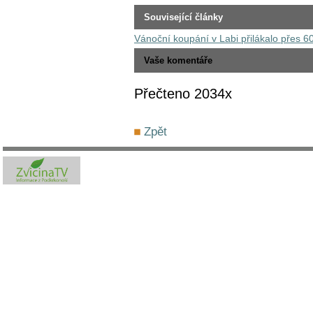
Související články
Vánoční koupání v Labi přilákalo přes 6
Vaše komentáře
Přečteno 2034x
Zpět