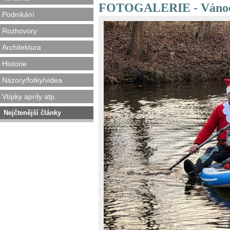
FOTOGALERIE - Vánoce
Podnikání
Rozhovory
Architektura
Historie
Názory/fotky/videa
Vtípky apríly atp.
Nejčtenější články