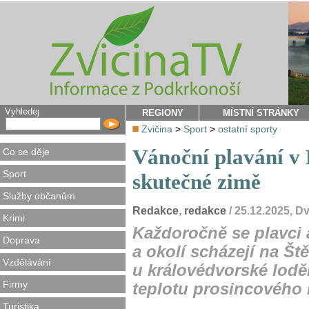
Vyhledej
REGIONY
MÍSTNÍ STRÁNKY
Zvičina
>
Sport
>
ostatní sporty
Vánoční plavání v 
Co se děje
Sport
skutečné zimě
Služby občanům
Redakce
,
redakce
/ 25.12.2025, 
Krimi
Každoročně se plavci a
Doprava
a okolí scházejí na Št
Vzdělávání
u královédvorské loděn
Firmy
teplotu prosincového 
Turistika