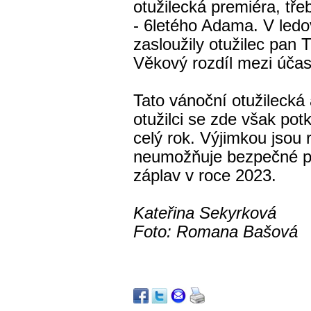
otužilecká premiéra, tř
- 6letého Adama. V ledo
zasloužily otužilec pan T
Věkový rozdíl mezi účast
Tato vánoční otužilecká
otužilci se zde však potk
celý rok. Výjimkou jsou 
neumožňuje bezpečné pl
záplav v roce 2023.
Kateřina Sekyrková
Foto: Romana Bašová