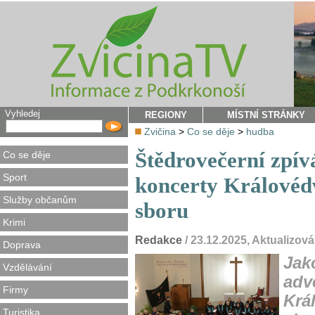
Vyhledej
REGIONY
MÍSTNÍ STRÁNKY
Zvičina
>
Co se děje
>
hudba
Štědrovečerní zpívá
Co se děje
Sport
koncerty Králové
Služby občanům
sboru
Krimi
Redakce
/ 23.12.2025, Aktualizov
Doprava
Jak
Vzdělávání
adv
Firmy
Krá
Turistika