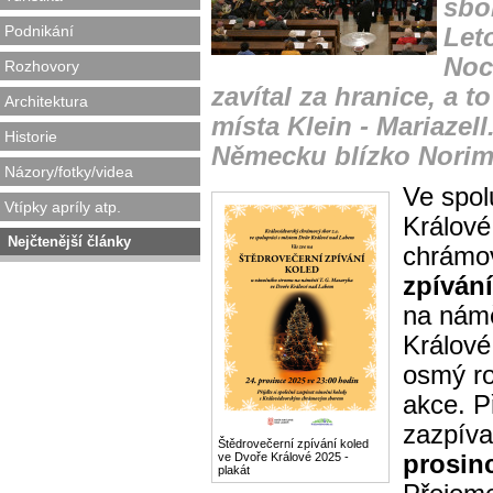
sbo
Podnikání
Let
Noci
Rozhovory
zavítal za hranice, a 
Architektura
místa Klein - Mariazel
Historie
Německu blízko Norim
Názory/fotky/videa
Ve spol
Vtípky apríly atp.
Králové
Nejčtenější články
chrámov
zpívání
na námě
Králové
osmý ro
akce. P
zazpíva
Štědrovečerní zpívání koled
ve Dvoře Králové 2025 -
prosin
plakát