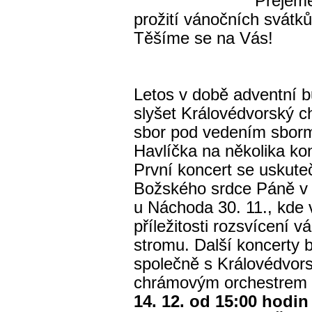
Přejeme
prožití vánočních svátků
Těšíme se na Vás!
Letos v době adventní
b
slyšet Královédvorský 
sbor pod vedením sborm
Havlíčka na několika ko
První koncert se uskuteč
Božského srdce Páně v 
u Náchoda 30. 11., kde v
příležitosti rozsvícení 
stromu. Další koncerty 
společně s Královédvor
chrámovým orchestrem 
14. 12. od 15:00 hodin