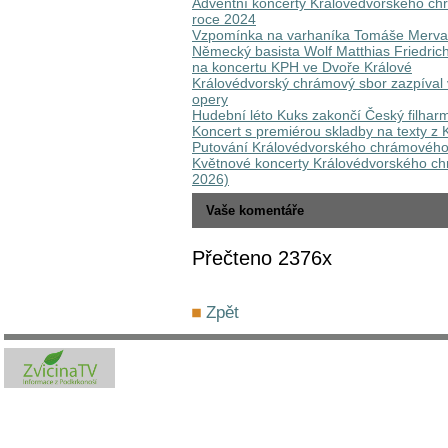
Adventní koncerty Královédvorského chr
roce 2024
Vzpomínka na varhaníka Tomáše Merva
Německý basista Wolf Matthias Friedri
na koncertu KPH ve Dvoře Králové
Královédvorský chrámový sbor zazpíval v
opery
Hudební léto Kuks zakončí Český filhar
Koncert s premiérou skladby na texty z 
Putování Královédvorského chrámového 
Květnové koncerty Královédvorského chr
2026)
Vaše komentáře
Přečteno 2376x
Zpět