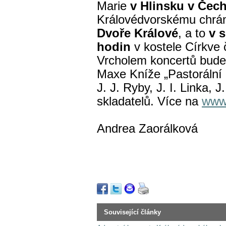
Marie
v Hlinsku v Čec
Královédvorskému chrá
Dvoře Králové
, a to
v 
hodin
v kostele Církve 
Vrcholem koncertů bude
Maxe Kníže „Pastorální 
J. J. Ryby, J. I. Linka, J
skladatelů. Více na
www
Andrea Zaorálková
Související články