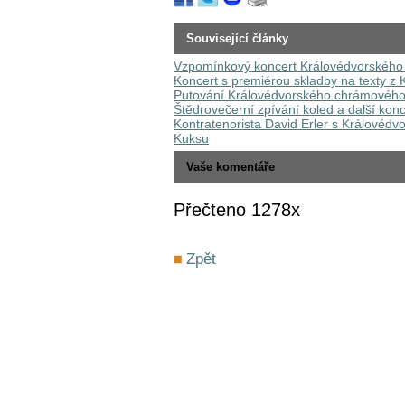
Související články
Vzpomínkový koncert Královédvorského
Koncert s premiérou skladby na texty z 
Putování Královédvorského chrámového 
Štědrovečerní zpívání koled a další ko
Kontratenorista David Erler s Králové
Kuksu
Vaše komentáře
Přečteno 1278x
Zpět