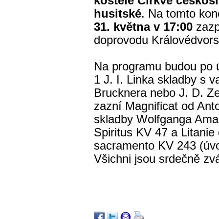
kostele Církve českos
husitské
. Na tomto ko
31. května v 17:00
zazpí
doprovodu Královédvor
Na programu budou po ú
1 J. I. Linka skladby s
Brucknera nebo J. D. Z
zazní Magnificat od Ant
skladby Wolfganga Ama
Spiritus KV 47 a Litanie 
sacramento KV 243 (úvod
Všichni jsou srdečně zv