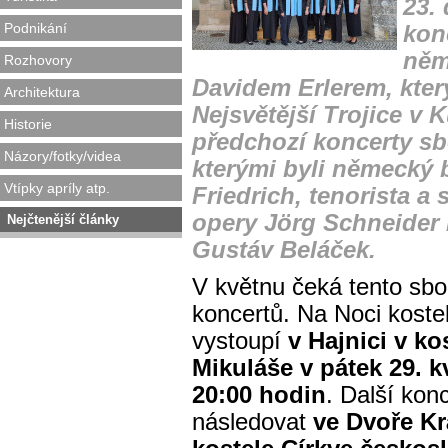
23.
Podnikání
kon
něm
Rozhovory
Davidem Erlerem, který
Architektura
Nejsvětější Trojice v 
Historie
předchozí koncerty sb
Názory/fotky/videa
kterými byli německý 
Vtípky apríly atp.
Friedrich, tenorista a 
opery Jörg Schneider 
Nejčtenější články
Gustáv Beláček.
V květnu čeká
tento sbo
koncertů. Na Noci kostel
vystoupí
v Hajnici v ko
Mikuláše v pátek 29. k
20:00 hodin
. Další kon
následovat
ve Dvoře Kr