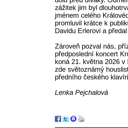
dolů před diváky. Odmě
zážitek jim byl dlouhotrv
jménem celého Králové
promluvil krátce k publik
Davidu Erlerovi a předa
Zároveň pozval nás, pří
předposlední koncert Kr
koná 21. května 2026 v
zde světoznámý houslis
předního českého klavír
Lenka Pejchalová