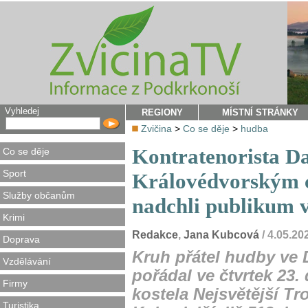
Vyhledej
REGIONY
MÍSTNÍ STRÁNKY
Zvičina
>
Co se děje
>
hudba
Kontratenorista Da
Co se děje
Sport
Královédvorským
Služby občanům
nadchli publikum 
Krimi
Redakce
,
Jana Kubcová
/ 4.05.20
Doprava
Kruh přátel hudby ve
Vzdělávání
pořádal ve čtvrtek 23.
Firmy
kostela Nejsvětější Tr
Turistika