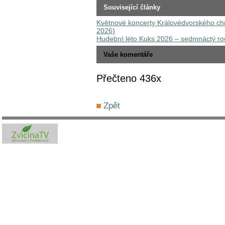
Související články
Květnové koncerty Královédvorského chr
2026)
Hudební léto Kuks 2026 – sedmnáctý roč
Vaše komentáře
Přečteno 436x
Zpět