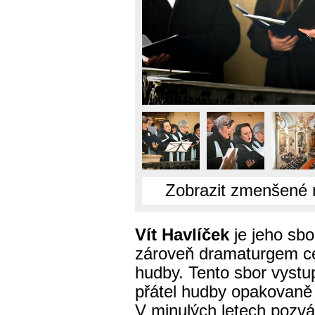
Zobrazit zmenšené 
Vít Havlíček
je jeho sb
zároveň dramaturgem ce
hudby. Tento sbor vystu
přátel hudby opakovaně a
V minulých letech pozvá