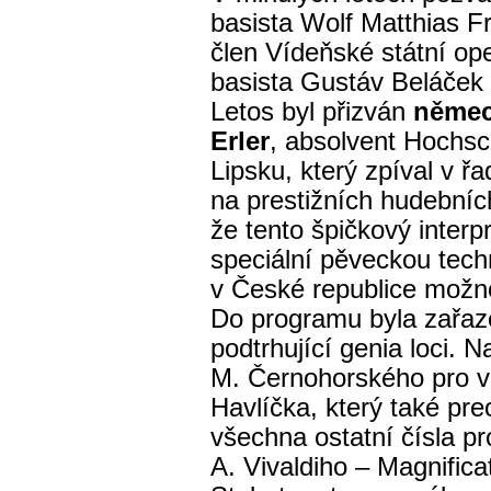
basista Wolf Matthias Fr
člen Vídeňské státní op
basista Gustáv Beláček 
Letos byl přizván
němec
Erler
, absolvent Hochsc
Lipsku, který zpíval v ř
na prestižních hudebních
že tento špičkový interp
speciální pěveckou techn
v České republice možno 
Do programu byla zařazen
podtrhující genia loci. 
M. Černohorského pro va
Havlíčka, který také pre
všechna ostatní čísla 
A. Vivaldiho – Magnifica