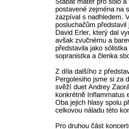
Stabat mater pro sólo a 
postavené zejména na s
zazpíval s nadhledem. 
posluchačům představil j
David Erler, který dal 
avšak zvučnému a barev
představila jako sólistk
sopranistka a členka sb
Z díla dalšího z předsta
Pergolesiho jsme si za 
svěží duet Andrey Zaorá
konkrétně Inflammatus 
Oba jejich hlasy spolu př
celkovou náladu této ko
Pro druhou část koncertu