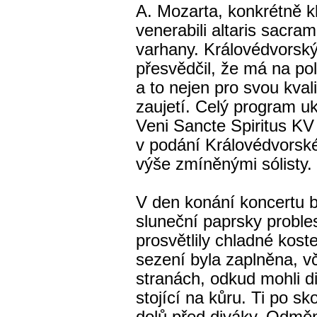
A. Mozarta, konkrétně kl
venerabili altaris sacra
varhany. Královédvorsk
přesvědčil, že má na po
a to nejen pro svou kval
zaujetí. Celý program u
Veni Sancte Spiritus KV
v podání Královédvorsk
výše zmíněnými sólisty.
V den konání koncertu b
sluneční paprsky probles
prosvětlily chladné kost
sezení byla zaplněna, vč
stranách, odkud mohli di
stojící na kůru. Ti po sk