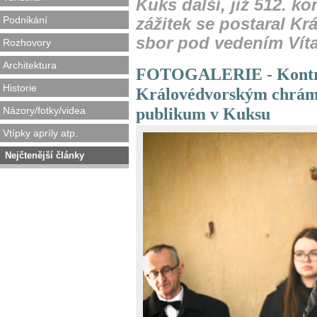
Kuks další, již 512. ko
Podnikání
zážitek se postaral K
sbor pod vedením Víta
Rozhovory
Architektura
FOTOGALERIE - Kontrat
Historie
Královédvorským chrám
publikum v Kuksu
Názory/fotky/videa
Vtípky apríly atp.
Nejčtenější články