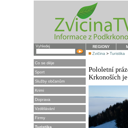
Vyhledej
REGIONY
Zvičina
>
Turistika
Co se děje
Pololetní prá
Sport
Krkonoších je
Služby občanům
Krimi
Doprava
Vzdělávání
Firmy
Turistika