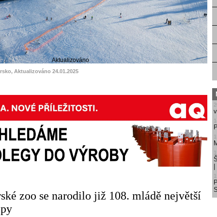
Aktualizováno
rsko, Aktualizováno 24.01.2025
2
v
1
P
1
M
1
Š
1
S
ské zoo se narodilo již 108. mládě největší
opy