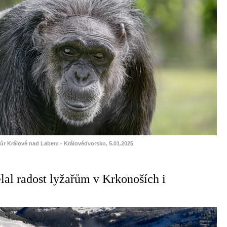
vůr Králové nad Labem - Královédvorsko, 5.01.2025
lal radost lyžařům v Krkonoších i