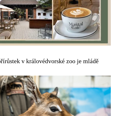
přírůstek v královédvorské zoo je mládě