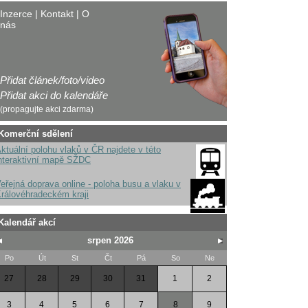
Inzerce
|
Kontakt
|
O
nás
Přidat článek/foto/video
Přidat akci do kalendáře
(propagujte akci zdarma)
Komerční sdělení
ktuální polohu vlaků v ČR najdete v této
nteraktivní mapě SŽDC
eřejná doprava online - poloha busu a vlaku v
rálovéhradeckém kraji
Kalendář akcí
srpen 2026
Po
Út
St
Čt
Pá
So
Ne
27
28
29
30
31
1
2
3
4
5
6
7
8
9