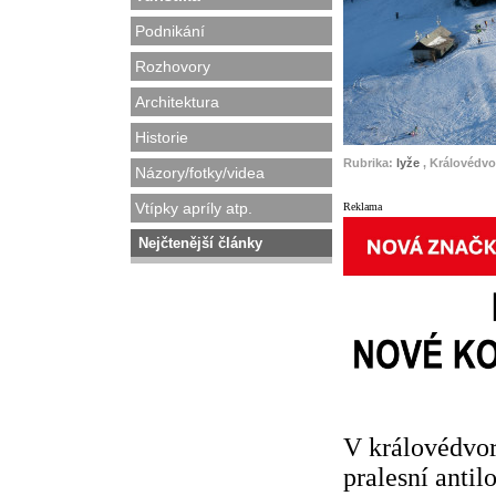
Podnikání
Rozhovory
Architektura
Historie
Rubrika:
lyže
, Královédvo
Názory/fotky/videa
Vtípky apríly atp.
Reklama
Nejčtenější články
V královédvor
pralesní antil