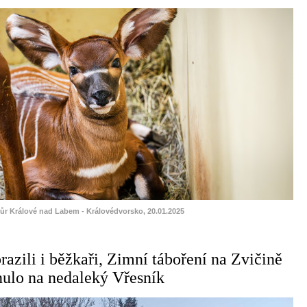
vůr Králové nad Labem - Královédvorsko, 20.01.2025
azili i běžkaři, Zimní táboření na Zvičině
unulo na nedaleký Vřesník