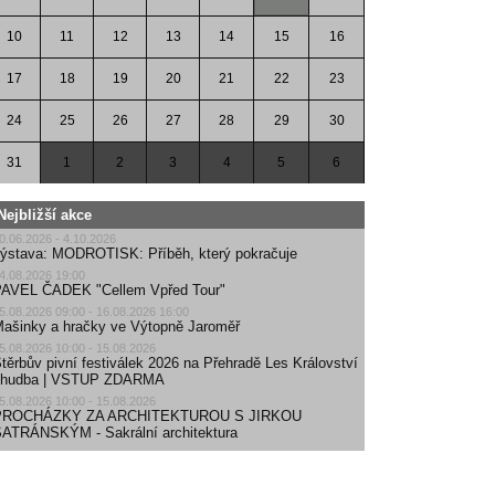
10
11
12
13
14
15
16
17
18
19
20
21
22
23
24
25
26
27
28
29
30
31
1
2
3
4
5
6
Nejbližší akce
0.06.2026 - 4.10.2026
ýstava: MODROTISK: Příběh, který pokračuje
4.08.2026 19:00
AVEL ČADEK "Cellem Vpřed Tour"
5.08.2026 09:00 - 16.08.2026 16:00
ašinky a hračky ve Výtopně Jaroměř
5.08.2026 10:00 - 15.08.2026
těrbův pivní festiválek 2026 na Přehradě Les Království
| hudba | VSTUP ZDARMA
5.08.2026 10:00 - 15.08.2026
PROCHÁZKY ZA ARCHITEKTUROU S JIRKOU
ATRÁNSKÝM - Sakrální architektura