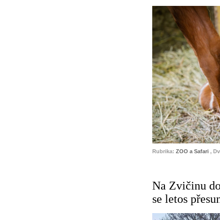
Rubrika:
ZOO a Safari
, D
Na Zvičinu dor
se letos přes