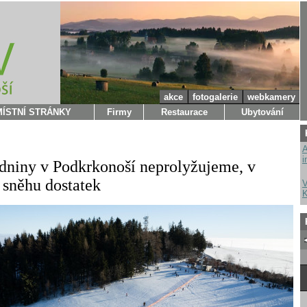
akce
fotogalerie
webkamery
MÍSTNÍ STRÁNKY
Firmy
Restaurace
Ubytování
A
i
zdniny v Podkrkonoší neprolyžujeme, v
 sněhu dostatek
V
K