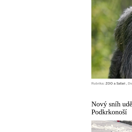
Rubrika:
ZOO a Safari
, D
Nový sníh udě
Podkrkonoší