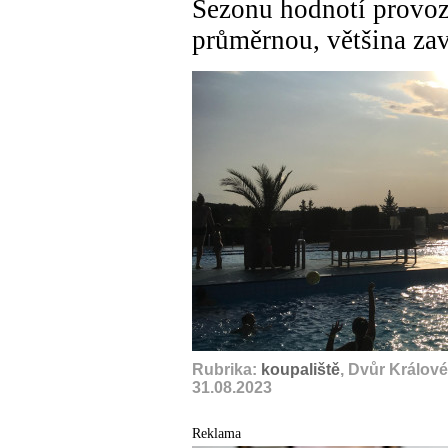
Sezonu hodnotí provoz
průměrnou, většina zav
Rubrika:
koupaliště
, Dvůr Králov
31.08.2023
Reklama