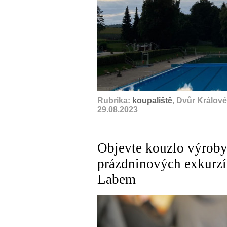
Rubrika:
koupaliště
, Dvůr Králov
29.08.2023
Objevte kouzlo výroby
prázdninových exkurzí
Labem