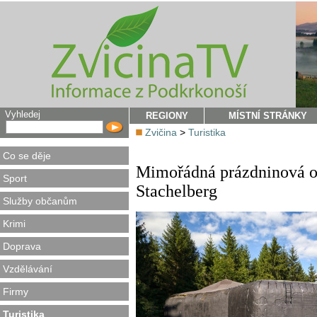
Vyhledej
REGIONY
MÍSTNÍ STRÁNKY
Zvičina
>
Turistika
Co se děje
Mimořádná prázdninová ot
Sport
Stachelberg
Služby občanům
Krimi
Doprava
Vzdělávání
Firmy
Turistika