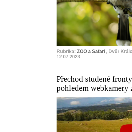
Rubrika:
ZOO a Safari
, Dvůr Král
12.07.2023
Přechod studené front
pohledem webkamery z