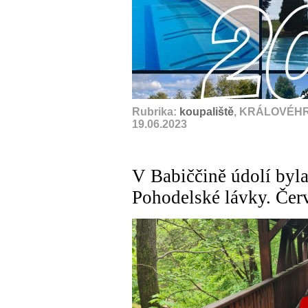
A
Rubrika:
koupaliště
, KRÁLOVÉHR
19.06.2023
V Babiččině údolí byl
Pohodelské lávky. Červ