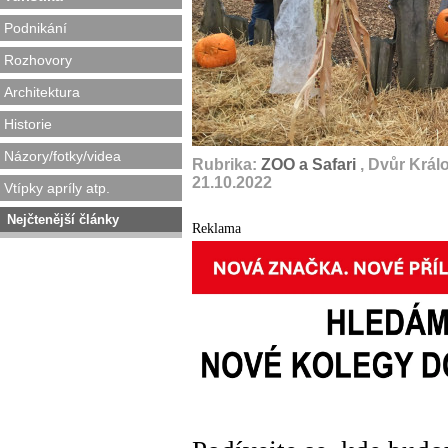
Podnikání
Rozhovory
Architektura
Historie
Názory/fotky/videa
Rubrika:
ZOO a Safari
, Dvůr Král
21.10.2022
Vtípky apríly atp.
Nejčtenější články
Reklama