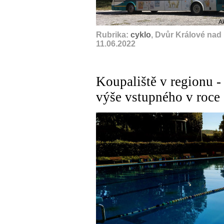
A
Rubrika:
cyklo
, Dvůr Králové nad
11.06.2022
Koupaliště v regionu -
výše vstupného v roce