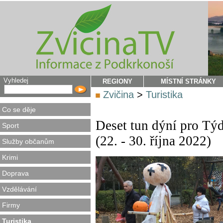
Vyhledej
REGIONY
MÍSTNÍ STRÁNKY
Zvičina
>
Turistika
Co se děje
Deset tun dýní pro Týd
Sport
(22. - 30. října 2022)
Služby občanům
Krimi
Doprava
Vzdělávání
Firmy
Turistika