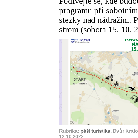
Podívejte se, kde budo
programu při sobotním
stezky nad nádražím. Př
strom (sobota 15. 10. 
Rubrika:
pěší turistika
, Dvůr Král
12.10.2022