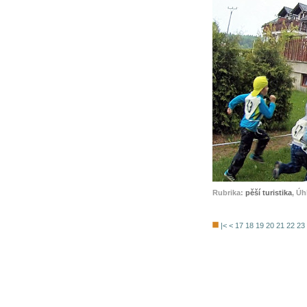
Rubrika:
pěší turistika
, Úh
|<
<
17
18
19
20
21
22
23