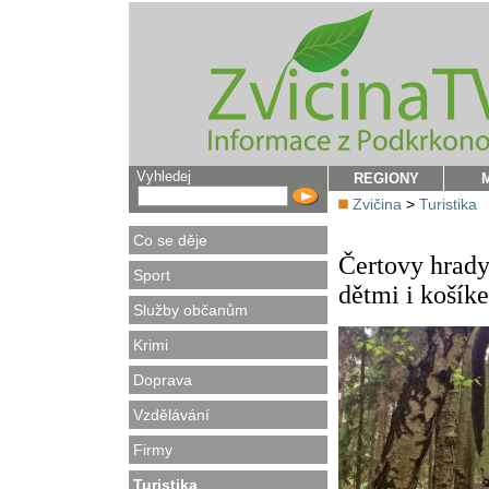
Vyhledej
REGIONY
Zvičina
>
Turistika
Co se děje
Čertovy hrady 
Sport
dětmi i košík
Služby občanům
Krimi
Doprava
Vzdělávání
Firmy
Turistika