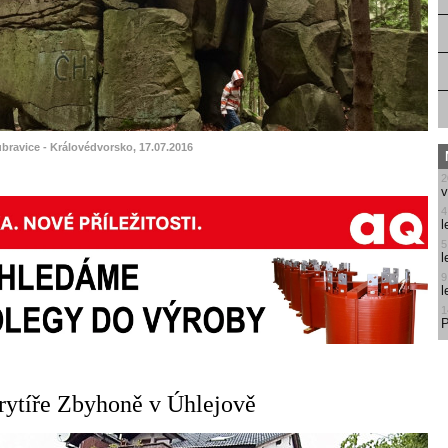
ubravice - Královédvorsko, 17.07.2016
2
v
4
l
5
l
9
l
1
P
rytíře Zbyhoně v Úhlejově