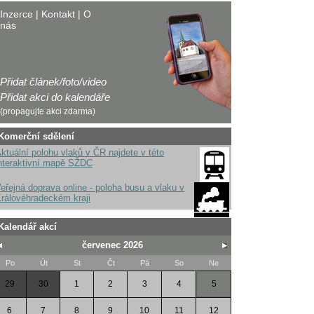
Inzerce
|
Kontakt
|
O
nás
Přidat článek/foto/video
Přidat akci do kalendáře
(propagujte akci zdarma)
Komerční sdělení
ktuální polohu vlaků v ČR najdete v této
nteraktivní mapě SŽDC
eřejná doprava online - poloha busu a vlaku v
rálovéhradeckém kraji
Kalendář akcí
červenec 2026
Po
Út
St
Čt
Pá
So
Ne
29
30
1
2
3
4
5
6
7
8
9
10
11
12