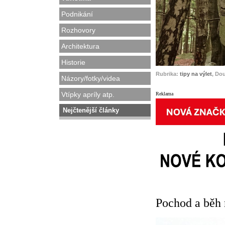
Podnikání
Rozhovory
Architektura
Historie
Rubrika:
tipy na výlet
, Do
Názory/fotky/videa
Vtípky apríly atp.
Reklama
Nejčtenější články
Pochod a běh 