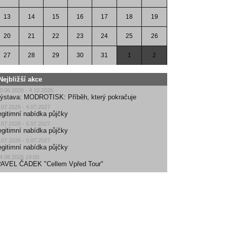
13
14
15
16
17
18
19
20
21
22
23
24
25
26
27
28
29
30
31
1
2
Nejbližší akce
0.06.2026 - 4.10.2026
ýstava: MODROTISK: Příběh, který pokračuje
.07.2026 - 4.07.2027
egitimní nabídka půjčky
.07.2026 - 5.07.2027
egitimní nabídka půjčky
.07.2026 - 9.07.2027
egitimní nabídka půjčky
4.08.2026 19:00
AVEL ČADEK "Cellem Vpřed Tour"