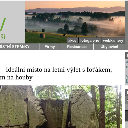
akce
fotogalerie
webkamery
MÍSTNÍ STRÁNKY
Firmy
Restaurace
Ubytování
A
i
- ideální místo na letní výlet s foťákem,
em na houby
V
K