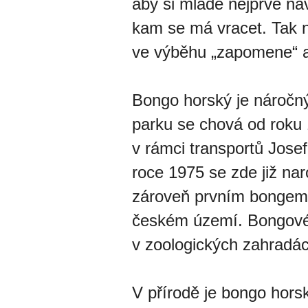
aby si mládě nejprve nav
kam se má vracet. Tak n
ve výběhu „zapomene“ a 
Bongo horský je náročný
parku se chová od roku 1
v rámci transportů Jose
roce 1975 se zde již nar
zároveň prvním bongem
českém území. Bongové 
v zoologických zahradá
V přírodě je bongo horsk