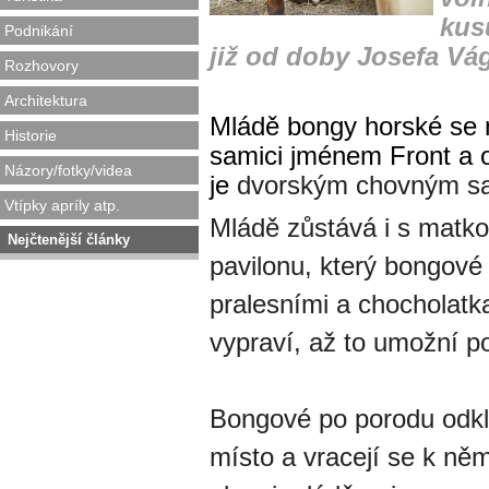
kus
Podnikání
již od doby Josefa Vág
Rozhovory
Architektura
Mládě bongy horské se 
Historie
samici jménem Front a 
Názory/fotky/videa
je
dvorským chovným 
Vtípky apríly atp.
Mládě zůstává i s matk
Nejčtenější články
pavilonu, který bongové h
pralesními a chocholatk
vypraví, až to umožní p
Bongové po porodu odkl
místo a vracejí se k něm