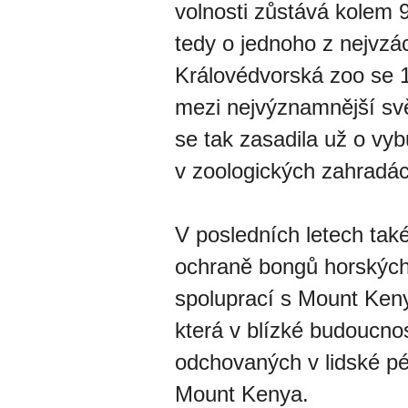
volnosti zůstává kolem 
tedy o jednoho z nejvzá
Královédvorská zoo se 1
mezi nejvýznamnější sv
se tak zasadila už o vy
v zoologických zahradác
V posledních letech tak
ochraně bongů horských 
spoluprací s Mount Keny
která v blízké budoucnos
odchovaných v lidské pé
Mount Kenya.