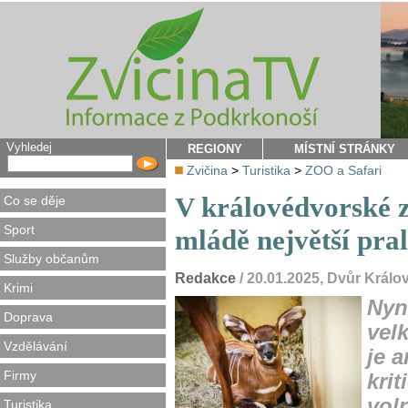
Vyhledej
REGIONY
MÍSTNÍ STRÁNKY
Zvičina
>
Turistika
>
ZOO a Safari
V královédvorské zo
Co se děje
Sport
mládě největší pral
Služby občanům
Redakce
/ 20.01.2025, Dvůr Král
Krimi
Nyn
Doprava
vel
Vzdělávání
je 
Firmy
kri
vol
Turistika