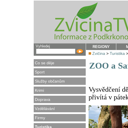
Vyhledej
REGIONY
Zvičina
>
Turistika
Co se děje
ZOO a Sa
Sport
Služby občanům
Vysvědčení dě
Krimi
přivítá v pát
Doprava
Vzdělávání
Firmy
Turistika