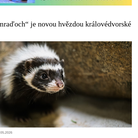
smraďoch“ je novou hvězdou královédvorské
.05.2026