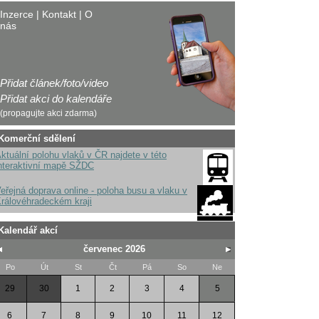
Inzerce
|
Kontakt
|
O
nás
Přidat článek/foto/video
Přidat akci do kalendáře
(propagujte akci zdarma)
Komerční sdělení
ktuální polohu vlaků v ČR najdete v této
nteraktivní mapě SŽDC
eřejná doprava online - poloha busu a vlaku v
rálovéhradeckém kraji
Kalendář akcí
červenec 2026
Po
Út
St
Čt
Pá
So
Ne
29
30
1
2
3
4
5
6
7
8
9
10
11
12