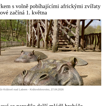
čkem s volně pobíhajícími africkými zvířaty
ové začíná 1. května
vůr Králové nad Labem - Královédvorsko, 27.04.2026