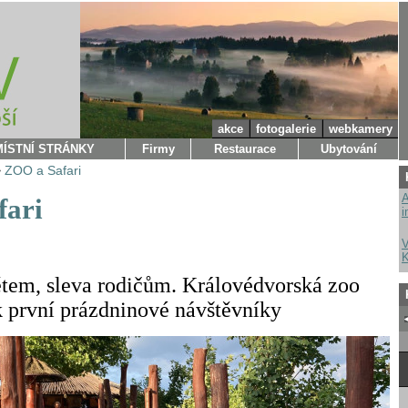
akce
fotogalerie
webkamery
MÍSTNÍ STRÁNKY
Firmy
Restaurace
Ubytování
>
ZOO a Safari
A
fari
i
V
K
tem, sleva rodičům. Královédvorská zoo
ek první prázdninové návštěvníky