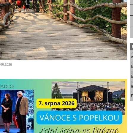
2
v
4
.06.2026
l
5
l
9
l
1
P