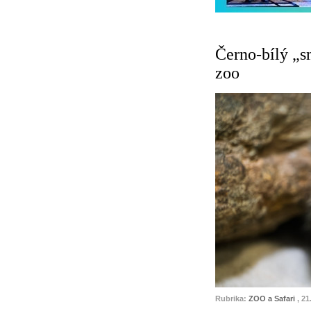
Černo-bílý „
zoo
Rubrika:
ZOO a Safari
, 21