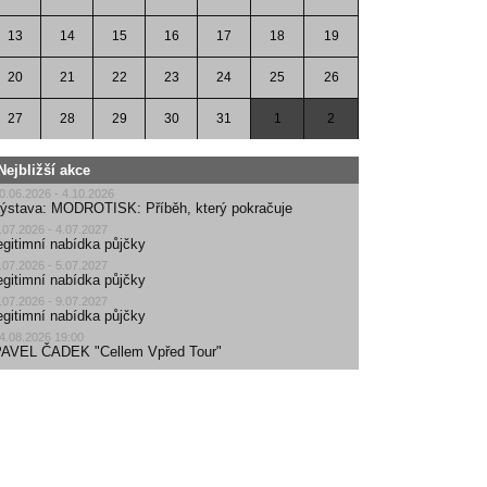
13
14
15
16
17
18
19
20
21
22
23
24
25
26
27
28
29
30
31
1
2
Nejbližší akce
0.06.2026 - 4.10.2026
ýstava: MODROTISK: Příběh, který pokračuje
.07.2026 - 4.07.2027
egitimní nabídka půjčky
.07.2026 - 5.07.2027
egitimní nabídka půjčky
.07.2026 - 9.07.2027
egitimní nabídka půjčky
4.08.2026 19:00
AVEL ČADEK "Cellem Vpřed Tour"