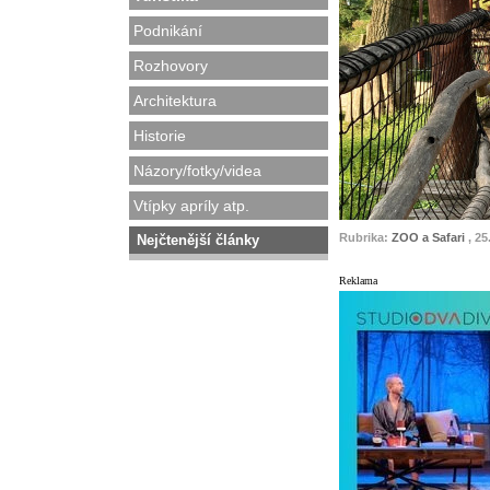
Podnikání
Rozhovory
Architektura
Historie
Názory/fotky/videa
Vtípky apríly atp.
Rubrika:
ZOO a Safari
, 25
Nejčtenější články
Reklama