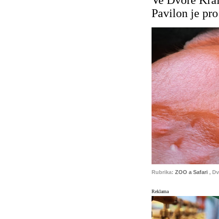
Ve Dvoře Král
Pavilon je pr
Rubrika:
ZOO a Safari
, D
Reklama