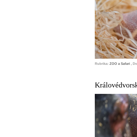
Rubrika:
ZOO a Safari
, D
Královédvorsk